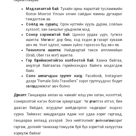
Мэдээлэлтэй бай:
Тухайн орны яаралтай тусламжийн
болон Монгол Улсын элчин сайдын яамны дугаарыг
тэмдэглэж ав.
Соёлд нь суралц:
Орон нутгийн хууль дүрэм, соёлын
хүлээлт, зан заншлыг урьдчилж мэд.
Сонор сэрэмжтэй бай:
Цүнхээ урдаа үүрч, түгжээ
ашигла. Мөнгөө нэг дор биш, хэд хэдэн өөр газарт хувааж
авч яв. Үнэт эдлэл, чамин зүйлс гэрээсээ бүү авч яв.
Технологи ашигла:
Найдвартай такси аппликейшн
(Grab, Uber гэх мэт) ашигла.
Гэр бүлийнхэнтэйгээ холбоотой бай:
Хаана байгаа,
аюулгүй байгаагаа гэрийнхэндээ байнга мэдэгдэж
байх.
Соло аялагчдын группт нэгд:
Facebook, Instagram
дээрх "Female Solo Travellers" зэрэг группүүдээс бодит
зөвлөгөө, дэмжлэг авч болно.
Дүгнэлт:
Ганцаараа аялах нь чамайг илүү уян хатан, нээлттэй,
сонирхолтой нэгэн болгож хувиргадаг. Чи өөртөө итгэх итгэл, бие
даасан байдал, асуудлыг шийдвэрлэх чадварыг эндээс
сурна. Тиймээс амьдралдаа ядаж нэг удаа зориг гаргаад,
ганцаараа аялаад үзээрэй. Энэ нийтлэлийг өөрийнхөө төлөө зориг
гаргаж, дэлхийг танихаар тэмүүлж буй бүх зоригтой залуустаа
зориулж байна!