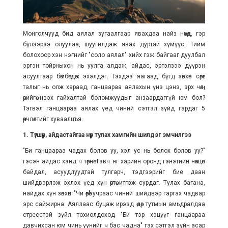
Монголчууд бид аялал зугаалгаар явахдаа найз нөхөд, гэр
бүлээрээ олуулаа, шуугилдаж явах дуртай хүмүүс. Тийм
болохоор хэн нэгнийг "соло аялал" хийх гэж байгааг дуулбал
эргэн тойрныхон нь уулга алдаж, айдас, эргэлзээ дүүрэн
асуултаар бөмбөгдөж эхэлдэг. Гэхдээ яагаад бүгд зөвхөн сөрөг
талыг нь олж хараад, ганцаараа аялахын үнэ цэнэ, эрх чөлөө,
өөрийгөө нээх гайхалтай боломжуудыг анзаардаггүй юм бол?
Тэгвэл ганцаараа аялах үед чиний сэтгэл зүйд гардаг 5
өөрчлөлтийг хуваалцъя.
1. Түгшүүр, айдастайгаа нүүр тулах хамгийн шилдэг эмчилгээ
"Би ганцаараа чадах болов уу, хэл ус нь болох болов уу?"
гэсэн айдас хэнд ч төрнө. Гэвч яг харийн оронд гэнэтийн нөхцөл
байдал, асуудлуудтай тулгарч, тэдгээрийг бие даан
шийдвэрлэж эхлэх үед хүн өөртөө итгэж сурдаг. Тулах багана,
найдах хүн зөвхөн "Чи өөрөө" учраас чиний шийдвэр гаргах чадвар
эрс сайжирна. Аяллаас буцаж ирээд өдөр тутмын амьдралдаа
стресстэй зүйл тохиолдоход "Би тэр хэцүүг ганцаараа
давчихсан юм чинь үүнийг ч бас чадна" гэх сэтгэл зүйн асар