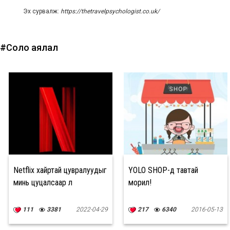
Эх сурвалж:
https://thetravelpsychologist.co.uk/
#Соло аялал
Netflix хайртай цувралуудыг
YOLO SHOP-д тавтай
минь цуцалсаар л
морил!
111
3381
2022-04-29
217
6340
2016-05-13