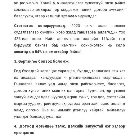
чи өөрөө сонгоно. Хэний ч өмнө хариуцлага хүлээхгүй, зөвхөн өөрийнхөө
хэмнэлээр амьдрах тэр мэдрэмж чиний дотоод хүүхдийг
баярлуулж, үгээр хэлшгүй эрх чөлөөг мэдрүүлдэг.
Статистик сонирхуулахад:
2023 оны соло аяллын
судалгаагаар сүүлийн хоёр жилд ганцаараа аялагчдын тоо
42%-иар өсжээ. Нийт аяллын зах зээлийн 11%-ийг тэд
бүрдүүлж байгаа бөгөөд хамгийн сонирхолтой нь
соло
аялагчдын 84% нь эмэгтэйчүүд
байна!
3. Өөртэйгөө болзох боломж
Бид бусадтай харилцах харилцаа, бусдад таалагдах гэж хэт
их анхаарал хандуулдаг ч өөртэйгөө ярилцахаа мартчихдаг.
Ганцаараа аялах үед чамд зөвхөн өөрийгөө сонсох, бясалгах,
дотоод хүнээ таних маш их цаг гарна. Түүнчлэн, өдөр тутмын
завгүй амьдралдаа нуугаад өнгөрөөсөн гуниг, гомдол, сэтгэлийн
шархаа уудалж, өөрийгөө уучлах, эдгээх орон зайг соло аялал л
чамд олгоно. Энэ нь чамайг өөртөө илүү хайртай, өөрийгөө илүү
үнэлдэг болоход тусалдаг.
4. Дотоод ертөнцөө тэлж, дэлхийн залуустай нэг хэлээр
ярилцах нь