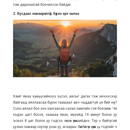
том дархлаатай болчихсон байдаг.
2. Бусдаас хамааралгүй, бүрэн эрх чөлөө
Хамт яваа хүмүүсийнхээ хүсэл, аясыг дагах гэж хичээсээр
байгаад аяллаасаа бүрэн таашаал авч чаддаггүй үе бий юу?
Соло аялал бол энэ зангаасаа салах хамгийн гоё боломж. Чи
хэдэн цагт босох, хаашаа явах, музейд 10 минут болох уу
эсвэл 8 цаг болох уу гэдгээ зөвхөн өөрөө шийднэ. Тэр ч байтугай
уулын замаар скутер унах уу, агаарын бөмбөлгөөр хөөрөх үү гэдгийг ч