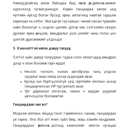
Найзуудтайгаа аялж байхдаа бид зөвхөн өөрсдийнхөө жижиг
хүрээлэлд түгжигдчихдэг. Харин ганцаараа аялах үед
нутгийн иргэд болон бусад орны аялагчид чамтай түрүүлж
харилцах нь элбэг. Магадгүй тэр хүмүүс чиний насан туршийн
найз болохгүй ч, хэдхэн цагийн дотор чин сэтгэлийн халуун
дулаан яриа өрнүүлж, амьдралыг үзэх үзлийг чинь тэлэх үнэ
цэнтэй дурсамжийг үлдээдэг.
5. Хэмнэлттэй аялах давуу талууд
Сэтгэл зүйн давуу талуудаас гадна соло аялагчдад амьдрал
дээр ч олон боломж гарч ирдэг:
Нислэг, тоглолт, холын автобусны ганц үлдсэн
суудлыг маш хямд үнээр худалдаж авах
Бусад хүн бүртгүүлээгүй үед группийн аяллын үнээр
ганцаарчилсан VIP тур (аялал) авах
Урт дараалал алгасаж, хаана ч хурдан шуурхай
үйлчлүүлэх боломжтой.
Ганцаардвал яах вэ?
Мэдээж аяллын явцад гэнэт гэрийнхнээ санаж, ганцаардах
үе гарна. Энэ бол огт ичих зүйл биш, маш хэвийн мэдрэмж.
Ганцаардлыг өөрийнхөө дотоод хэмнэлийг ойлгох хугацаа