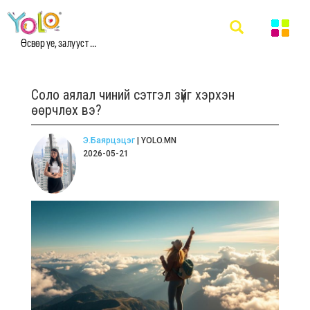
Өсвөр үе, залууст ...
Соло аялал чиний сэтгэл зүйг хэрхэн
өөрчлөх вэ?
Э.Баярцэцэг
| YOLO.MN
2026-05-21