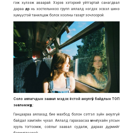
гэж хүлээж аваарай. Хэрэв хэтэрхий уйтгартай санагдвал
дараа өдөр нь хостелынхоо групп аялалд нэгдэх эсвэл шинэ
хүмүүстэй танилцаж болох хоолны газарт зочлоорой.
Соло аялагчдын заавал мэдэх ёстой аюулгүй байдлын ТОП
зөвлөмжүүд:
Ганцаараа аялахад бие махбод болон сэтгэл зүйн аюулгүй
байдал хамгийн чухал. Аялалд гарахаасаа өмнө тухайн улсын
хууль тогтоомж, соёлыг заавал судалж, дараах дүрмийг
баримтлаарай: