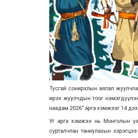
Тусгай сонирхлын аялал жуулчлал
ирэх жуулчдын тоог нэмэгдүүлэх, и
наадам 2026” арга хэмжээг 14 дэх
Уг арга хэмжээ нь Монголын үзэ
сурталчлан таниулахын зэрэгцээ 