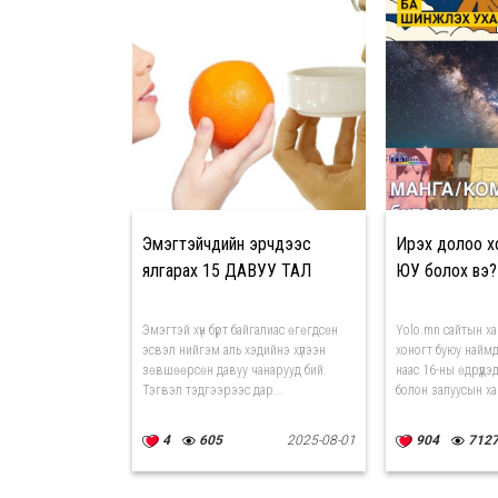
Эмэгтэйчүүдийн эрчүүдээс
Ирэх долоо х
ялгарах 15 ДАВУУ ТАЛ
ЮУ болох вэ? 
Эмэгтэй хүн бүрт байгалиас өгөгдсөн
Yolo.mn сайтын х
эсвэл нийгэм аль хэдийнэ хүлээн
хоногт буюу наймд
зөвшөөрсөн давуу чанарууд бий.
наас 16-ны өдрүүдэ
Тэгвэл тэдгээрээс дар...
болон залуусын ха.
4
605
2025-08-01
904
712