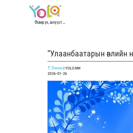
Өсвөр үе, залууст ...
“Улаанбаатарын өвлийн 
Т.Онон
| YOLO.MN
2026-01-26