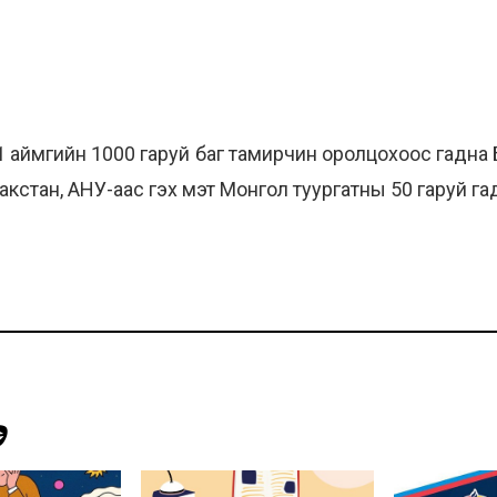
1 аймгийн 1000 гаруй баг тамирчин оролцохоос гадн
закстан, АНУ-аас гэх мэт Монгол туургатны 50 гаруй г
Э