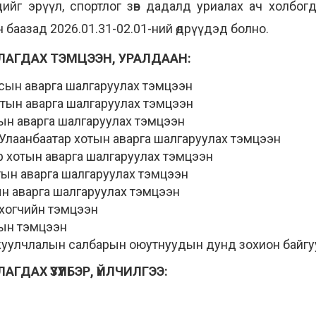
ийг эрүүл, спортлог зөв дадалд уриалах ач холбог
 баазад 2026.01.31-02.01-ний өдрүүдэд болно.
ЛАГДАХ ТЭМЦЭЭН, УРАЛДААН:
лсын аварга шалгаруулах тэмцээн
отын аварга шалгаруулах тэмцээн
ын аварга шалгаруулах тэмцээн
Улаанбаатар хотын аварга шалгаруулах тэмцээн
 хотын аварга шалгаруулах тэмцээн
тын аварга шалгаруулах тэмцээн
н аварга шалгаруулах тэмцээн
рхогчийн тэмцээн
тын тэмцээн
л жуулчлалын салбарын оюутнуудын дунд зохион байг
ДАХ ҮЗҮҮЛБЭР, ҮЙЛЧИЛГЭЭ: