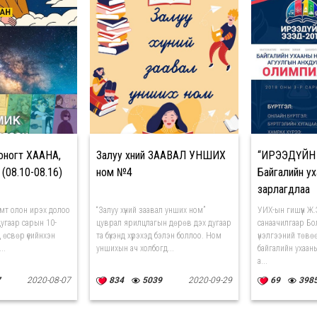
оногт ХААНА,
Залуу хүний ЗААВАЛ УНШИХ
“ИРЭЭДҮЙН
(08.10-08.16)
ном №4
Байгалийн у
зарлагдлаа
амт олон ирэх долоо
“Залуу хүний заавал унших ном”
УИХ-ын гишүүн Ж
угаар сарын 10-
цуврал ярилцлагын дөрөв дэх дугаар
санаачилгаар Б
д өсвөр үеийнхэн
та бүхэнд хүрэхэд бэлэн боллоо. Ном
үнэлгээний төвөө
..
уншихын ач холбогд...
байгалийн ухаан
а...
7
2020-08-07
834
5039
2020-09-29
69
398