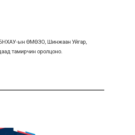
а БНХАУ-ын ӨМӨЗО, Шинжаан Уйгар,
адаад тамирчин оролцоно.