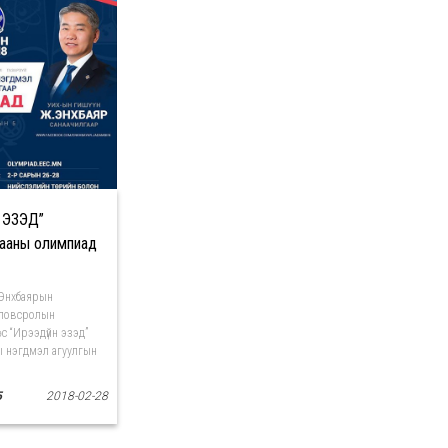
 ЭЗЭД”
хааны олимпиад
.Энхбаярын
оловсролын
с “Ирээдүйн эзэд”
ы нэгдмэл агуулгын
5
2018-02-28