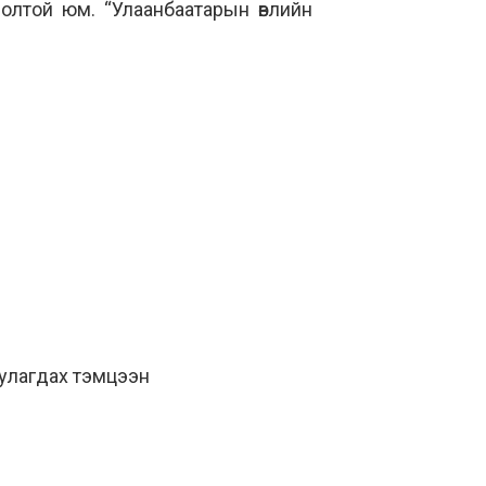
долтой юм. “Улаанбаатарын өвлийн
уулагдах тэмцээн