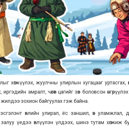
ыг хөгжүүлэх, жуулчны улирлын хугацааг уртасгах, 
ргэдийн амралт, чөлөөт цагийг зөв боловсон өнгөрүүл
 жилдээ зохион байгуулах гэж байна.
сгэлэнт өвлийн улирал, ёс заншил, өв уламжлал, да
залуу үедээ өвлүүлэн үлдээх, шинэ тутам хөгжиж б