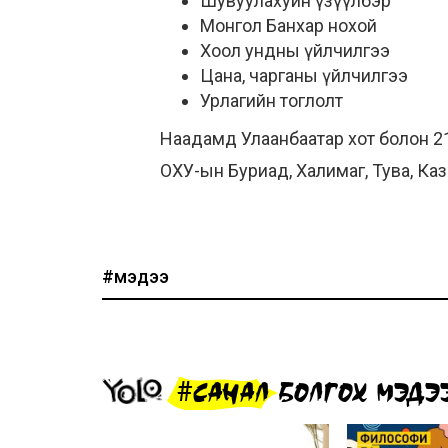
Шувуулахуйн үзүүлбэр
Монгол Банхар нохой
Хоол ундны үйлчилгээ
Цана, чарганы үйлчилгээ
Урлагийн тоглолт
Наадамд Улаанбаатар хот болон 2
ОХУ-ын Буриад, Халимаг, Тува, Ка
#мэдээ
#САНАЛ БОЛГОХ МЭДЭ