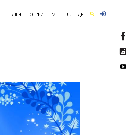
ТӨЛӨВЛӨГЧ
ГОЁ "БИ"
МОНГОЛД ӨНӨӨДӨР