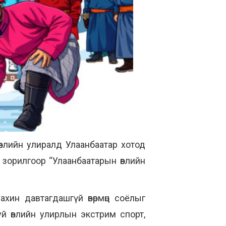
өвлийн улиралд Улаанбаатар хотод
эх зорилгоор “Улаанбаатарын өвлийн
хин давтагдашгүй өвөрмөц соёлыг
уй өвлийн улирлын экстрим спорт,