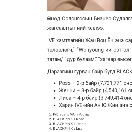
Өмнөд Солонгосын Бизнес Судалг
жагсаалтыг нийтэллээ.
IVE хамтлагийн Жан Вон Ён энэ с
төлөөлөгч,” “Wonyoung-ий сэтгэлг
татам,” “дур булаам,” “загвар өмс
Дараагийн гурван байр бүгд BLAC
Розэ – 2-р байр (7,731,771 он
Женни – 3-р байр (4,540,161 о
Лиса – 4-р байр (3,749,414 он
Харин IVE-ийн Ан Ю Жин энэ с
IVE’s Jang Won Young
BLACKPINK’s Rosé
BLACKPINK’s Jennie
BLACKPINK’s Lisa