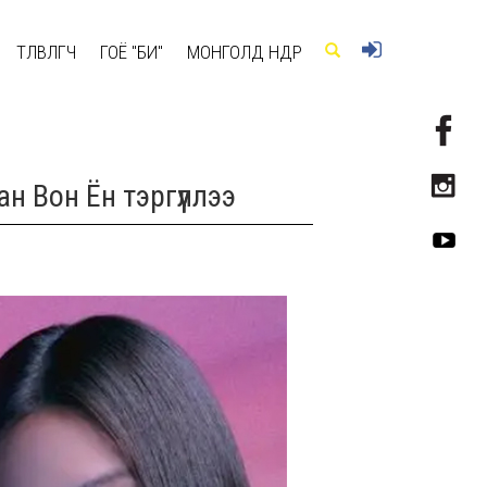
ТӨЛӨВЛӨГЧ
ГОЁ "БИ"
МОНГОЛД ӨНӨӨДӨР
 Вон Ён тэргүүллээ