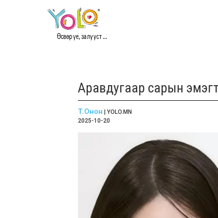
Өсвөр үе, залууст ...
Аравдугаар сарын эмэгтэ
Т.Онон
| YOLO.MN
2025-10-20