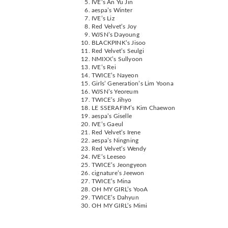
IVE’s An Yu Jin
aespa’s Winter
IVE’s Liz
Red Velvet’s Joy
WJSN’s Dayoung
BLACKPINK’s Jisoo
Red Velvet’s Seulgi
NMIXX’s Sullyoon
IVE’s Rei
TWICE’s Nayeon
Girls’ Generation’s Lim Yoona
WJSN’s Yeoreum
TWICE’s Jihyo
LE SSERAFIM’s Kim Chaewon
aespa’s Giselle
IVE’s Gaeul
Red Velvet’s Irene
aespa’s Ningning
Red Velvet’s Wendy
IVE’s Leeseo
TWICE’s Jeongyeon
cignature’s Jeewon
TWICE’s Mina
OH MY GIRL’s YooA
TWICE’s Dahyun
OH MY GIRL’s Mimi