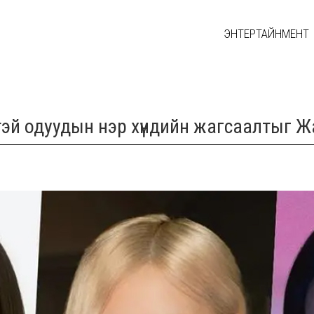
ЭНТЕРТАЙНМЕНТ
й одуудын нэр хүндийн жагсаалтыг Жан