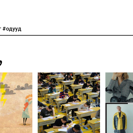
г
#одууд
Э