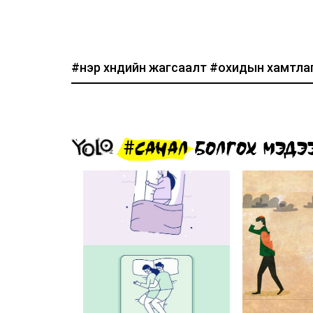
#нэр хүндийн жагсаалт
#охидын хамтла
#САНАЛ БОЛГОХ МЭДЭ