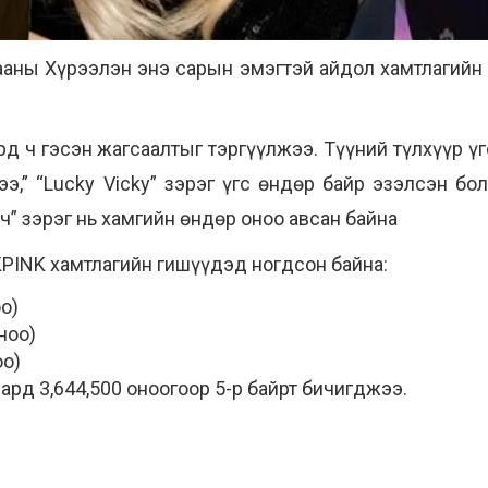
ааны Хүрээлэн энэ сарын эмэгтэй айдол хамтлагийн
ард ч гэсэн жагсаалтыг тэргүүлжээ. Түүний түлхүүр 
ээ,” “Lucky Vicky” зэрэг үгс өндөр байр эзэлсэн б
өгч” зэрэг нь хамгийн өндөр оноо авсан байна
KPINK хамтлагийн гишүүдэд ногдсон байна:
оо)
ноо)
оо)
ард 3,644,500 оноогоор 5-р байрт бичигджээ.