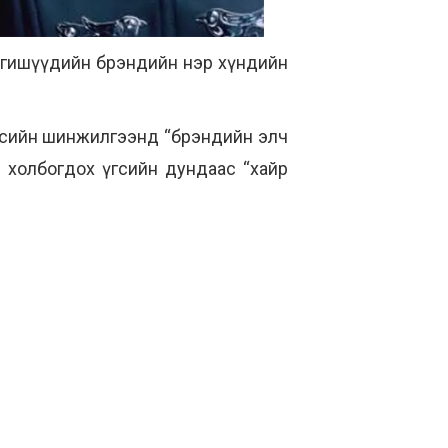
 гишүүдийн брэндийн нэр хүндийн
үгсийн шинжилгээнд “брэндийн элч
ол холбогдох үгсийн дундаас “хайр