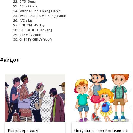
BTS’ Suga
IVE’s Gaeul
Wanna One’s Kang Daniel
Wanna One’s Ha Sung Woon
IVE’s Liz
ENHYPEN’s Jay
BIGBANG’s Taeyang
RIIZE’s Anton
OH MY GIRL’s YooA
#айдол
Интроверт хүмүүст
Олуулаа тоглох боломжтой