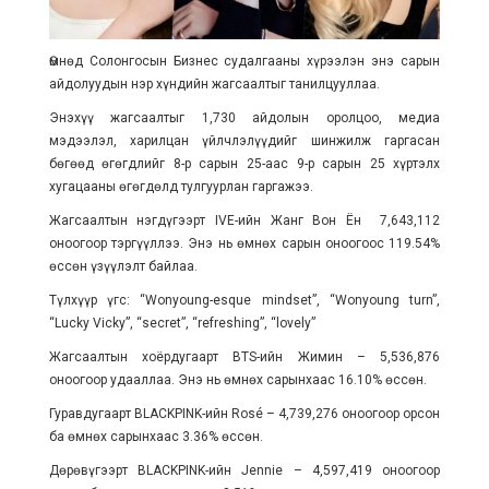
Өмнөд Солонгосын Бизнес судалгааны хүрээлэн энэ сарын
айдолуудын нэр хүндийн жагсаалтыг танилцууллаа.
Энэхүү жагсаалтыг 1,730 айдолын оролцоо, медиа
мэдээлэл, харилцан үйлчлэлүүдийг шинжилж гаргасан
бөгөөд өгөгдлийг 8-р сарын 25-аас 9-р сарын 25 хүртэлх
хугацааны өгөгдөлд тулгуурлан гаргажээ.
Жагсаалтын нэгдүгээрт IVE-ийн Жанг Вон Ён 7,643,112
оноогоор тэргүүллээ. Энэ нь өмнөх сарын оноогоос 119.54%
өссөн үзүүлэлт байлаа.
Түлхүүр үгс: “Wonyoung-esque mindset”, “Wonyoung turn”,
“Lucky Vicky”, “secret”, “refreshing”, “lovely”
Жагсаалтын хоёрдугаарт BTS-ийн Жимин – 5,536,876
оноогоор удааллаа. Энэ нь өмнөх сарынхаас 16.10% өссөн.
Гуравдугаарт BLACKPINK-ийн Rosé – 4,739,276 оноогоор орсон
ба өмнөх сарынхаас 3.36% өссөн.
Дөрөвүгээрт BLACKPINK-ийн Jennie – 4,597,419 оноогоор