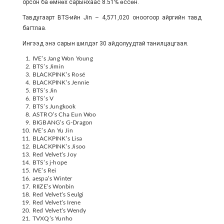
орсон ба өмнөх сарынхаас 8.51% өссөн.
Тавдугаарт BTS-ийн Jin – 4,571,020 оноогоор айргийн тавд
багтлаа.
Ингээд энэ сарын шилдэг 30 айдолуудтай танилцацгаая.
IVE’s Jang Won Young
BTS’s Jimin
BLACKPINK’s Rosé
BLACKPINK’s Jennie
BTS’s Jin
BTS’s V
BTS’s Jungkook
ASTRO’s Cha Eun Woo
BIGBANG’s G-Dragon
IVE’s An Yu Jin
BLACKPINK’s Lisa
BLACKPINK’s Jisoo
Red Velvet’s Joy
BTS’s j-hope
IVE’s Rei
aespa’s Winter
RIIZE’s Wonbin
Red Velvet’s Seulgi
Red Velvet’s Irene
Red Velvet’s Wendy
TVXQ’s Yunho