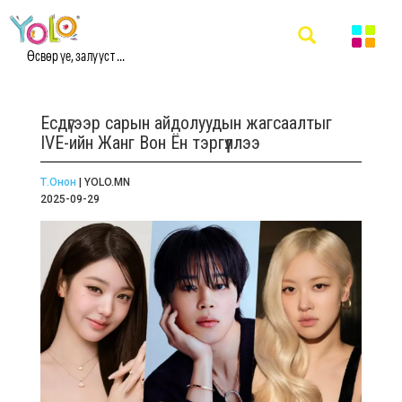
Өсвөр үе, залууст ...
Есдүгээр сарын айдолуудын жагсаалтыг
IVE-ийн Жанг Вон Ён тэргүүллээ
Т.Онон
| YOLO.MN
2025-09-29