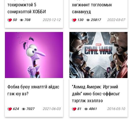
тохиромжтой 5
хөгжөөнт тоглоомын
сонирхолтой ХОББИ
санаанууд
50
708
2025-12-12
130
25817
2022-03-07
Фобиа буюу хяналтгүй айдас
"Ахмад Америк: Иргэний
гэж юу вэ?
дайн" кино бокс-оффисыг
тэргүүлж эхэллээ
624
7027
2021-06-03
81
4861
2016-05-10