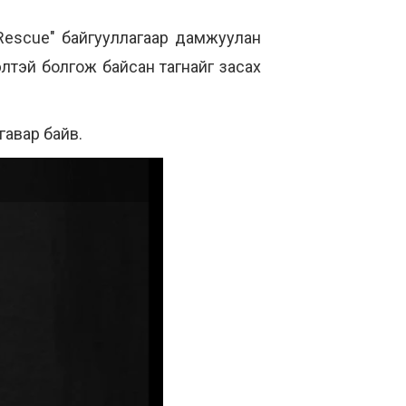
g Rescue" байгууллагаар дамжуулан
элтэй болгож байсан тагнайг засах
агавар байв.