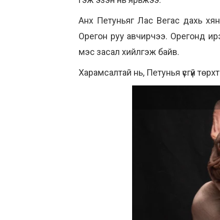
Анх Петуньяг Лас Вегас дахь хяна
Орегон руу авчирчээ. Орегонд ирэ
мэс засал хийлгэж байв.
Харамсалтай нь, Петунья үсгүй төрхт