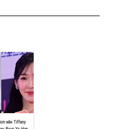
ion-ийн Tiffany
ин Byun Yo Han