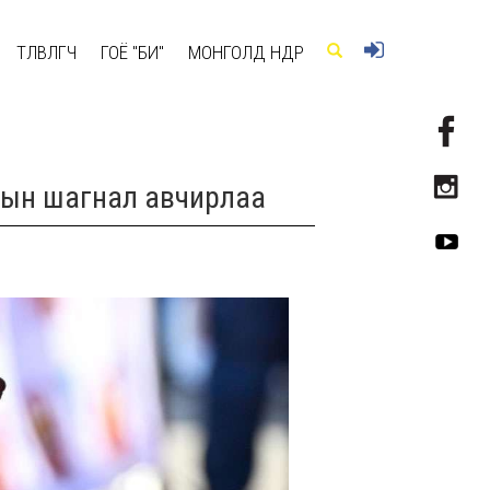
ТӨЛӨВЛӨГЧ
ГОЁ "БИ"
МОНГОЛД ӨНӨӨДӨР
-ын шагнал авчирлаа