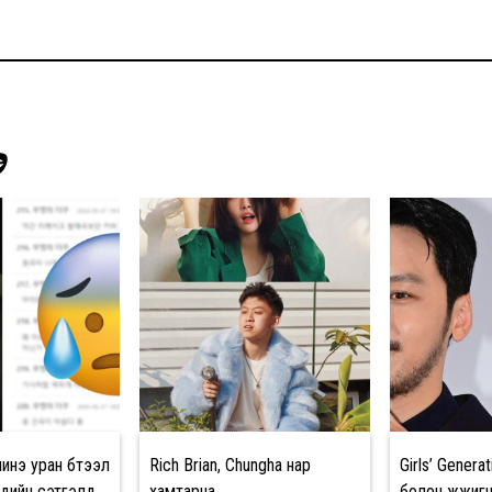
Э
инэ уран бүтээл
Rich Brian, Chungha нар
Girls’ Generat
чдийн сэтгэлд
хамтарна
болон жүжигч