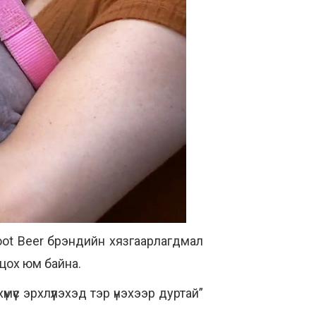
oot Beer брэндийн хязгаарлагдмал
цох юм байна.
үс эрхлүүлэхэд тэр үнэхээр дуртай”