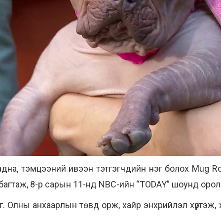
дна, тэмцээний ивээн тэтгэгчдийн нэг болох Mug R
 багтаж, 8-р сарын 11-нд NBC-ийн “TODAY” шоунд орол
Олны анхаарлын төвд орж, хайр энхрийлэл хүртэж, хүмү