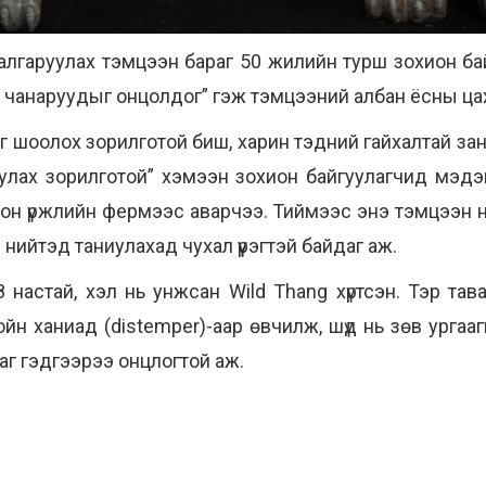
алгаруулах тэмцээн бараг 50 жилийн турш зохион ба
ус чанаруудыг онцолдог” гэж тэмцээний албан ёсны ц
 шоолох зорилготой биш, харин тэдний гайхалтай за
руулах зорилготой” хэмээн зохион байгуулагчид мэ
н үржлийн фермээс аварчээ. Тиймээс энэ тэмцээн нө
нийтэд таниулахад чухал үүрэгтэй байдаг аж.
 8 настай, хэл нь унжсан Wild Thang хүртсэн. Тэр т
хойн ханиад (distemper)-аар өвчилж, шүд нь зөв ургаа
аг гэдгээрээ онцлогтой аж.