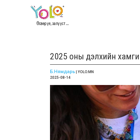
Өсвөр үе, залууст ...
2025 оны дэлхийн хамги
Б.Нямдарь
| YOLO.MN
2025-08-14