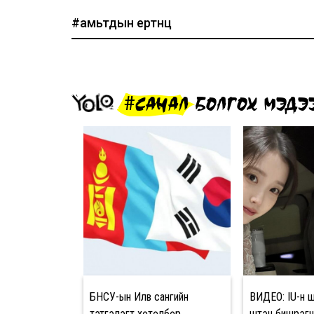
#амьтдын ертөнц
#САНАЛ БОЛГОХ МЭДЭ
БНСУ-ын Илвүү сангийн
ВИДЕО: IU-н ш
тэтгэлэгт хөтөлбөр
шүтэн бишрэг