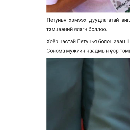
Петунья хэмээх дуудлагатай анг
тэмцээний ялагч боллоо.
Хоёр настай Петунья болон эзэн 
Сонома мужийн наадмын үеэр тэмцэ