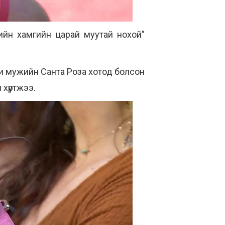
ийн хамгийн царай муутай нохой”
и мужийн Санта Роза хотод болсон
 хүртжээ.