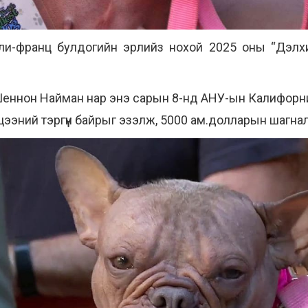
ли-франц булдогийн эрлийз нохой 2025 оны “Дэлх
Шеннон Найман нар энэ сарын 8-нд АНУ-ын Калифорн
эний тэргүүн байрыг эзэлж, 5000 ам.долларын шагнал