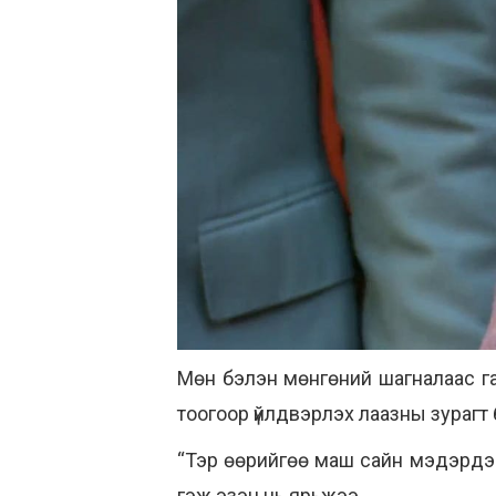
Мөн бэлэн мөнгөний шагналаас га
тоогоор үйлдвэрлэх лаазны зурагт
“Тэр өөрийгөө маш сайн мэдэрдэг. 
гэж эзэн нь ярьжээ.