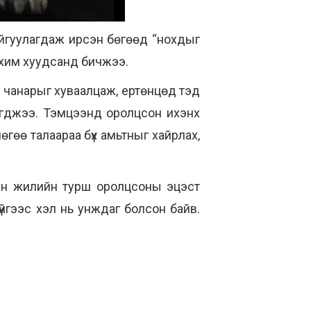
йгуулагдаж ирсэн бөгөөд “нохдыг
ахим хуудсанд бичжээ.
н чанарыг хуваалцаж, ертөнцөд тэд
дэгджээ. Тэмцээнд оролцсон ихэнх
гөө талаараа бүх амьтныг хайрлах,
аван жилийн турш оролцсоны эцэст
гүйгээс хэл нь унждаг болсон байв.