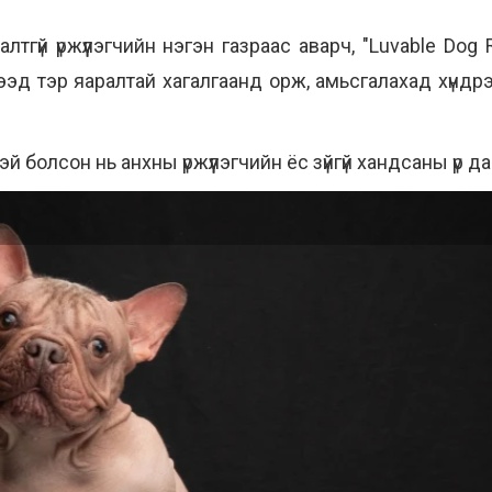
лтгүй үржүүлэгчийн нэгэн газраас аварч, "Luvable Do
эд тэр яаралтай хагалгаанд орж, амьсгалахад хүндр
эй болсон нь анхны үржүүлэгчийн ёс зүйгүй хандсаны үр д