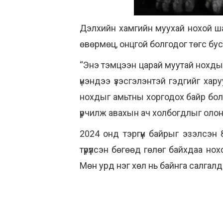
Дэлхийн хамгийн муухай нохой ш
өвөрмөц, онцгой болгодог төгс б
“Энэ тэмцээн царай муутай нохдыг
үнэндээ үзэсгэлэнтэй гэдгийг ха
нохдыг амьтны хоргодох байр боло
үрчилж авахын ач холбогдлыг олон 
2024 онд тэргүүн байрыг эзэлсэн
түрүүлсэн бөгөөд гөлөг байхдаа но
Мөн урд нэг хөл нь байнга салгалд