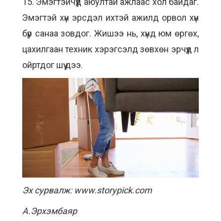
15. Эмэгтэйчүүд аюултай ажлаас хол байдаг.
Эмэгтэй хүн эрсдэл ихтэй ажилд орвол хүн
бүр санаа зовдог. Жишээ нь, хүнд юм өргөх,
цахилгаан техник хэрэгсэлд зөвхөн эрчүүд л
ойртдог шүү дээ.
Эх сурвалж: www.storypick.com
А.Эрхэмбаяр