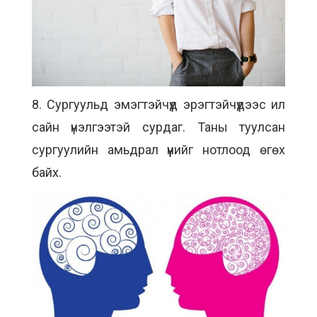
8. Сургуульд эмэгтэйчүүд эрэгтэйчүүдээс илүү
сайн үнэлгээтэй сурдаг. Таны туулсан
сургуулийн амьдрал үүнийг нотлоод өгөх
байх.