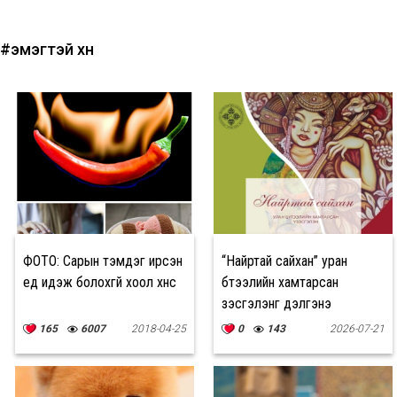
#эмэгтэй хүн
ФОТО: Сарын тэмдэг ирсэн
“Найртай сайхан” уран
үед идэж болохгүй хоол хүнс
бүтээлийн хамтарсан
үзэсгэлэнг дэлгэнэ
165
6007
2018-04-25
0
143
2026-07-21