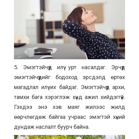
5. Эмэгтэйчүүд илүү урт насалдаг. Эрчүүд
эмэгтэйчүүдийг бодоход эрсдэлд өртөх
магадлал илүү их байдаг. Эмэгтэйчүүд архи,
тамхи бага хэрэглэж хүнд ажил хийдэггүй.
Гэхдээ энэ хэв маяг жилээс жилд
өөрчлөгдөж байгаа учраас эмэгтэй хүний
дундаж наслалт буурч байна.