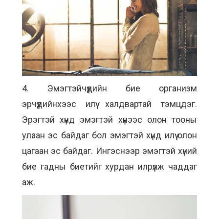
4. Эмэгтэйчүүдийн бие организм
эрчүүдийнхээс илүү халдвартай тэмцдэг.
Эрэгтэй хүнд эмэгтэй хүнээс олон тооны
улаан эс байдаг бол эмэгтэй хүнд илүү олон
цагаан эс байдаг. Ингэснээр эмэгтэй хүний
бие гадны биетийг хурдан илрүүлж чаддаг
аж.