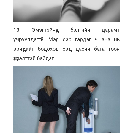
13. Эмэгтэйчүүд бэлгийн дарамт
учруулдаггүй. Мэр сэр гардаг ч энэ нь
эрчүүдийг бодоход хэд дахин бага тоон
үзүүлэлттэй байдаг.