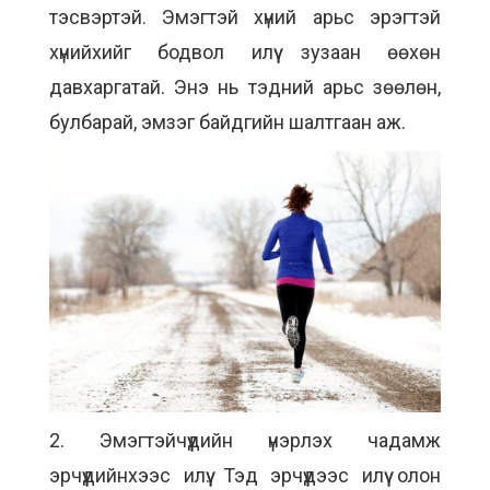
тэсвэртэй. Эмэгтэй хүний арьс эрэгтэй
хүнийхийг бодвол илүү зузаан өөхөн
давхаргатай. Энэ нь тэдний арьс зөөлөн,
булбарай, эмзэг байдгийн шалтгаан аж.
2. Эмэгтэйчүүдийн үнэрлэх чадамж
эрчүүдийнхээс илүү. Тэд эрчүүдээс илүү олон