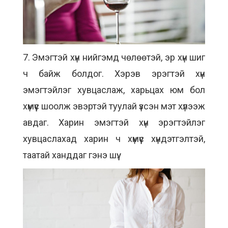
7. Эмэгтэй хүн нийгэмд чөлөөтэй, эр хүн шиг
ч байж болдог. Хэрэв эрэгтэй хүн
эмэгтэйлэг хувцаслаж, харьцах юм бол
хүмүүс шоолж эвэртэй туулай үзсэн мэт хүлээж
авдаг. Харин эмэгтэй хүн эрэгтэйлэг
хувцаслахад харин ч хүмүүс хүндэтгэлтэй,
таатай ханддаг гэнэ шүү.