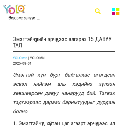
Өсвөр үе, залууст ...
Эмэгтэйчүүдийн эрчүүдээс ялгарах 15 ДАВУУ
ТАЛ
YOLO.mn
| YOLO.MN
2025-08-01
Эмэгтэй хүн бүрт байгалиас өгөгдсөн
эсвэл нийгэм аль хэдийнэ хүлээн
зөвшөөрсөн давуу чанарууд бий. Тэгвэл
тэдгээрээс дараах баримтуудыг дурдаж
болно.
1. Эмэгтэйчүүд хүйтэн цаг агаарт эрчүүдээс илүү