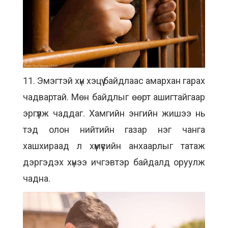
11. Эмэгтэй хүн хэцүү байдлаас амархан гарах
чадвартай. Мөн байдлыг өөрт ашигтайгаар
эргүүлж чаддаг. Хамгийн энгийн жишээ нь
тэд олон нийтийн газар нэг чанга
хашхираад л хүмүүсийн анхаарлыг татаж
дэргэдэх хүнээ ичгэвтэр байдалд оруулж
чадна.