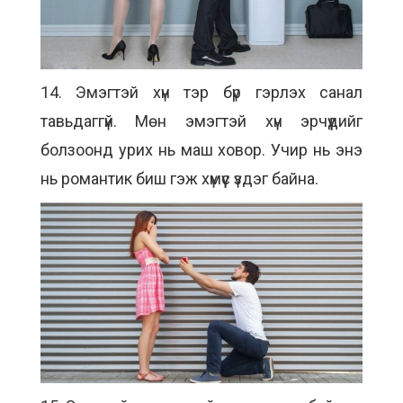
14. Эмэгтэй хүн тэр бүр гэрлэх санал
тавьдаггүй. Мөн эмэгтэй хүн эрчүүдийг
болзоонд урих нь маш ховор. Учир нь энэ
нь романтик биш гэж хүмүүс үздэг байна.