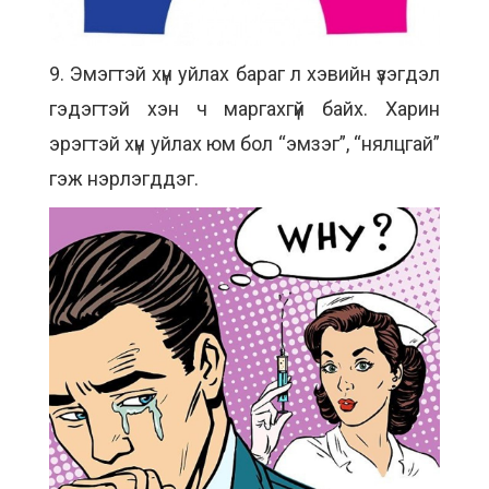
9. Эмэгтэй хүн уйлах бараг л хэвийн үзэгдэл
гэдэгтэй хэн ч маргахгүй байх. Харин
эрэгтэй хүн уйлах юм бол “эмзэг”, “нялцгай”
гэж нэрлэгддэг.