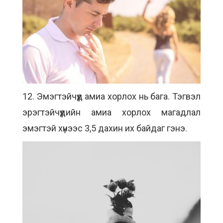
12. Эмэгтэйчүүд амиа хорлох нь бага. Тэгвэл
эрэгтэйчүүдийн амиа хорлох магадлал
эмэгтэй хүнээс 3,5 дахин их байдаг гэнэ.