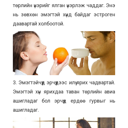
төрлийн үнэрийг ялган үнэрлэж чаддаг. Энэ
нь зөвхөн эмэгтэй хүнд байдаг эстроген
даавартай холбоотой.
3. Эмэгтэйчүүд эрчүүдээс илүү ярих чадвартай.
Эмэгтэй хүн ярихдаа таван төрлийн авиа
ашигладаг бол эрчүүд ердөө гурвыг нь
ашигладаг.