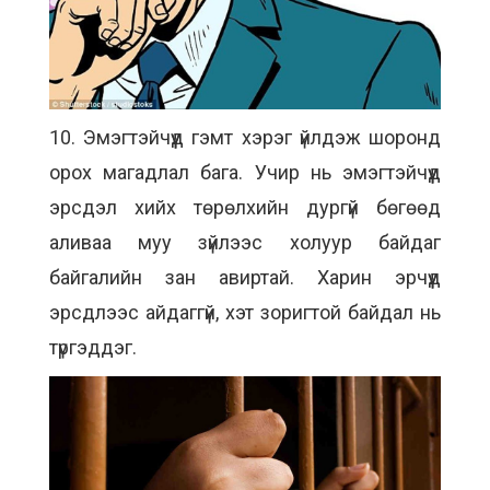
10. Эмэгтэйчүүд гэмт хэрэг үйлдэж шоронд
орох магадлал бага. Учир нь эмэгтэйчүүд
эрсдэл хийх төрөлхийн дургүй бөгөөд
аливаа муу зүйлээс холуур байдаг
байгалийн зан авиртай. Харин эрчүүд
эрсдлээс айдаггүй, хэт зоригтой байдал нь
түргэддэг.