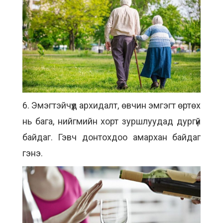
6. Эмэгтэйчүүд архидалт, өвчин эмгэгт өртөх
нь бага, нийгмийн хорт зуршлуудад дургүй
байдаг. Гэвч донтохдоо амархан байдаг
гэнэ.