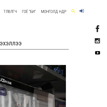
ТӨЛӨВЛӨГЧ
ГОЁ "БИ"
МОНГОЛД ӨНӨӨДӨР
эхэллээ