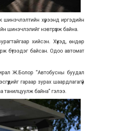
к шинэчлэлтийн хүрээнд иргэдийн
ийн шинэчлэлийг нэвтрүүлж байна.
агтайгаар хийсэн. Хүүхэд, өндөр
рж бүтээдэг байсан. Одоо автомат
хирал Ж.Болор “Автобусны буудал
гүүдийг гараар зурах шаардлагагүй
а танилцуулж байна” гэлээ.