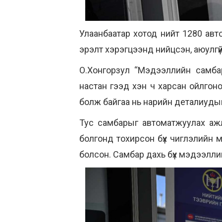
Улаанбаатар хотод нийт 1280 ав
эрэлт хэрэгцээнд нийцсэн, аюулгүй,
О.Хонгорзул “Мэдээллийн самбар
настан гээд хэн ч харсан ойлгон
болж байгаа нь нарийн деталиудыг
Тус самбарыг автоматжуулах ажл
болгонд тохирсон бүх чиглэлийн м
болсон. Самбар дахь бүх мэдээлли