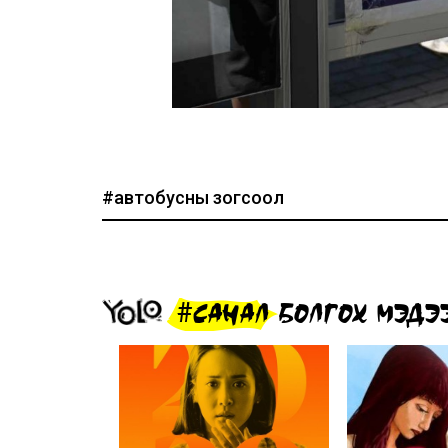
#автобусны зогсоол
#САНАЛ БОЛГОХ МЭДЭ