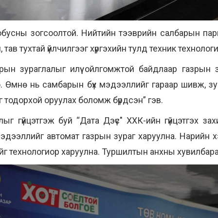
тобусны зогсоолтой. Нийтийн тээврийн салбарын пар
 тав тухтай үйлчилгээг хүргэхийн тулд техник технолог
ын зураглалыг илүү ойлгомжтой байдлаар газрын зур
о. Өмнө нь самбарын бүх мэдээллийг гараар шивж, зу
 тодорхой оруулах боломж бүрдсэн” гэв.
ыг гүйцэтгэж буй “Дата Дэүс" ХХК-ийн гүйцэтгэх за
эдээллийг автомат газрын зураг харуулна. Нарийн хэс
йг технологиор харуулна. Туршилтын анхны хувилбара