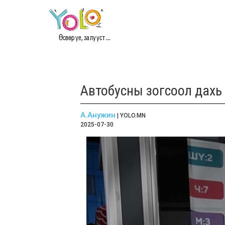
Өсвөр үе, залууст ...
Автобусны зогсоол дах
А.Анужин
| YOLO.MN
2025-07-30