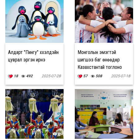
Алдарт "Пингу" хүүхэлдэйн
Монголын эмэгтэй
цуврал эргэн ирнэ
шигшээ баг өнөөдөр
Казахстантай тоглоно
18
492
2025-07-28
57
508
2025-07-18