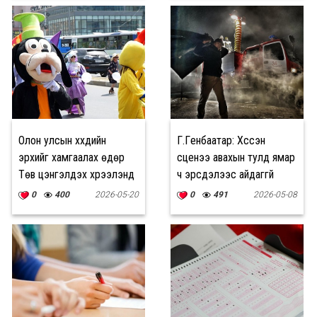
Олон улсын хүүхдийн
Г.Гүенбаатар: Хүссэн
эрхийг хамгаалах өдөр
сценээ авахын тулд ямар
Төв цэнгэлдэх хүрээлэнд
ч эрсдэлээс айдаггүй
юу болох вэ?
0
400
2026-05-20
0
491
2026-05-08