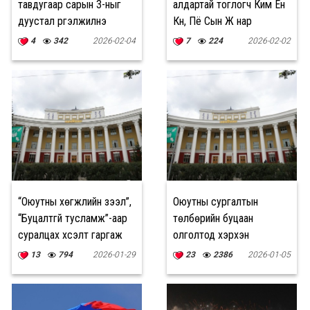
тавдугаар сарын 3-ныг
алдартай тоглогч Ким Ён
дуустал үргэлжилнэ
Күн, Пё Сын Жү нар
өнөөдөр Монголд ирнэ
4
342
2026-02-04
7
224
2026-02-02
“Оюутны хөгжлийн зээл”,
Оюутны сургалтын
“Буцалтгүй тусламж”-аар
төлбөрийн буцаан
суралцах хүсэлт гаргаж
олголтод хэрхэн
буй оюутнуудын
хамрагдах вэ?
13
794
2026-01-29
23
2386
2026-01-05
анхааралд