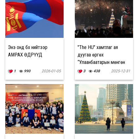
Энэ онд бүх нийтээр
"The HU" хамтлаг ая
АМРАХ ӨДРҮҮД
дуугаа өргөх
“Улаанбаатарын мөнгөн
шөнө” 21:00 цагт эхэлнэ
1
990
2026-01-05
3
438
2025-12-31