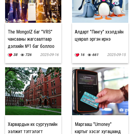
The MongolZ баг "VRS"
Алдарт "Пингу" хүүхэлдэйн
чансааны жагсаалтаар
цуврал эргэн ирнэ
дэлхийн №1 баг боллоо
38
726
2025-09-16
16
661
2025-09-15
Харвардын их сургуулийн
Маргааш "Umoney"
ээлжит тэтгэлэгт
картыг хэсэг хугацаанд