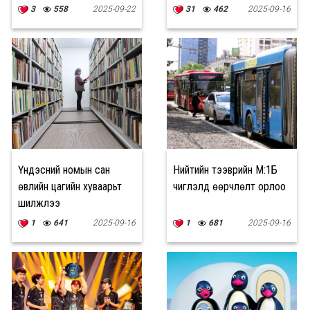
3
558
2025-09-22
31
462
2025-09-16
Үндэсний номын сан
Нийтийн тээврийн М:1Б
өвлийн цагийн хуваарьт
чиглэлд өөрчлөлт орлоо
шилжлээ
1
641
2025-09-16
1
681
2025-09-16