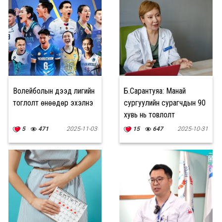
Волейболын дээд лигийн
Б.Сарантуяа: Манай
тоглолт өнөөдөр эхэлнэ
сургуулийн сурагчдын 90
хувь нь товлолт
дархлаажуулалтад бүрэн
5
471
2025-11-03
15
647
2025-10-31
хамрагдсан