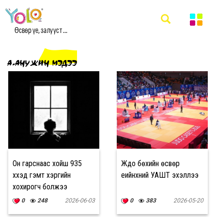
Өсвөр үе, залууст ...
А.АНУЖИН МЭДЭЭ
Он гарснаас хойш 935
Жүдо бөхийн өсвөр
хүүхэд гэмт хэргийн
үеийнхний УАШТ эхэллээ
хохирогч болжээ
0
248
2026-06-03
0
383
2026-05-20