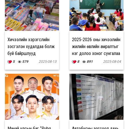
Хичээлийн хэрэгслийн
2025-2026 оны хичээлийн
үзэсгэлэн худалдаа болж
жилийн өвлийн амралтыг
буй байршлууд
нэг долоо хоног сунгалаа
5
579
2025-08-13
8
891
2025-08-04
Манай улсын баг “Pubg
Автобусны зогсоол дахь