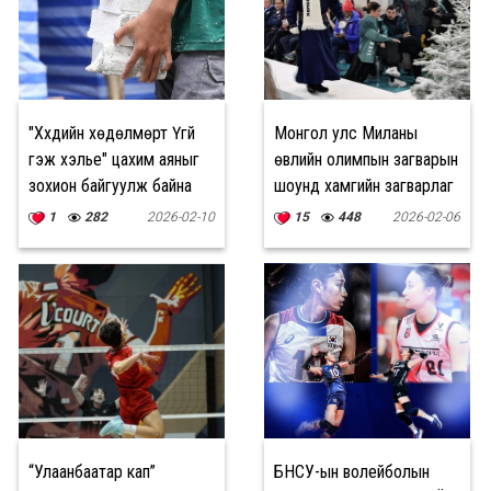
"Хүүхдийн хөдөлмөрт Үгүй
Монгол улс Миланы
гэж хэлье" цахим аяныг
өвлийн олимпын загварын
зохион байгуулж байна
шоунд хамгийн загварлаг
хувцастай орнуудын
1
282
2026-02-10
15
448
2026-02-06
нэгээр нэрлэгджээ
“Улаанбаатар кап”
БНСУ-ын волейболын