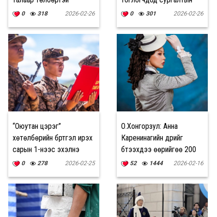
үйлчилгээ үзүүлэхийг
тэтгэлэг олгоно
0
318
2026-02-26
0
301
2026-02-26
хориглоно
“Оюутан цэрэг”
О.Хонгорзул: Анна
хөтөлбөрийн бүртгэл ирэх
Каренинагийн дүрийг
сарын 1-нээс эхэлнэ
бүтээхдээ өөрийгөө 200
хувь дайчилсан
0
278
2026-02-25
52
1444
2026-02-16