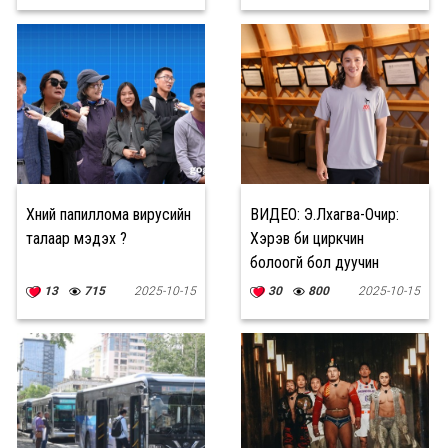
Хүний папиллома вирусийн
ВИДЕО: Э.Лхагва-Очир:
талаар мэдэх үү?
Хэрэв би циркчин
болоогүй бол дуучин
болох байсан
13
715
2025-10-15
30
800
2025-10-15