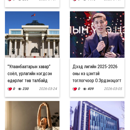
"Улаанбаатарын хавар”
Дээд лигийн 2025-2026
соёл, урлагийн нэгдсэн
оны үнэ цэнтэй
өдөрлөг төв талбайд
тоглогчоор О.Эрдэнэцогт
болно
тодорлоо
0
230
2026-03-24
0
409
2026-03-05