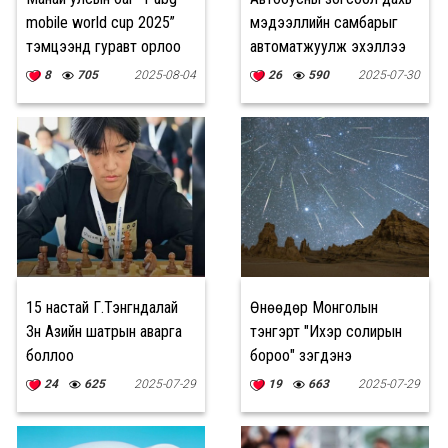
mobile world cup 2025”
мэдээллийн самбарыг
тэмцээнд гуравт орлоо
автоматжуулж эхэллээ
8
705
2025-08-04
26
590
2025-07-30
15 настай Г.Тэнгүүндалай
Өнөөдөр Монголын
Зүүн Азийн шатрын аварга
тэнгэрт "Ихэр солирын
боллоо
бороо" үзэгдэнэ
24
625
2025-07-29
19
663
2025-07-29