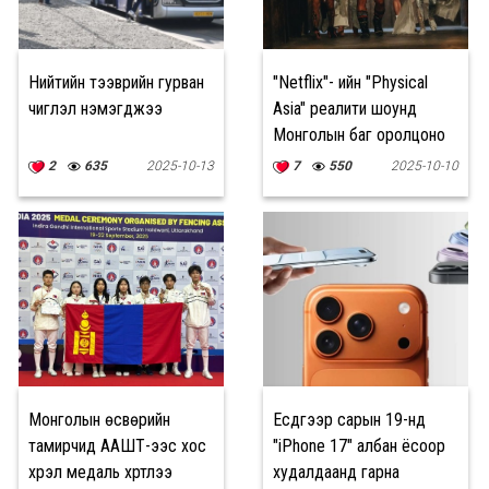
Нийтийн тээврийн гурван
"Netflix"- ийн "Physical
чиглэл нэмэгджээ
Asia" реалити шоунд
Монголын баг оролцоно
2
635
2025-10-13
7
550
2025-10-10
Монголын өсвөрийн
Есдүгээр сарын 19-нд
тамирчид ААШТ-ээс хос
"iPhone 17" албан ёсоор
хүрэл медаль хүртлээ
худалдаанд гарна