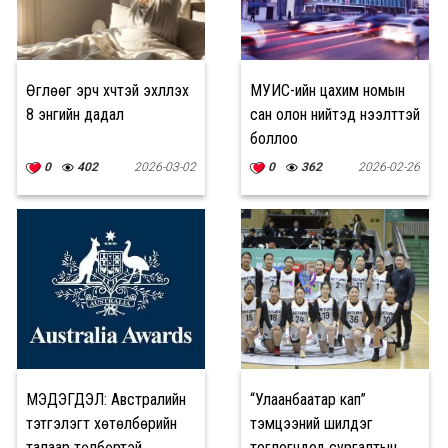
Өглөөг эрч хүчтэй эхлүүлэх
МУИС-ийн цахим номын
8 энгийн дадал
сан олон нийтэд нээлттэй
боллоо
0
402
2026-03-02
0
362
2026-02-26
МЭДЭГДЭЛ: Австралийн
“Улаанбаатар кап”
тэтгэлэгт хөтөлбөрийн
тэмцээний шилдэг
талаар төлбөртэй
тоглогчдод сургалтын