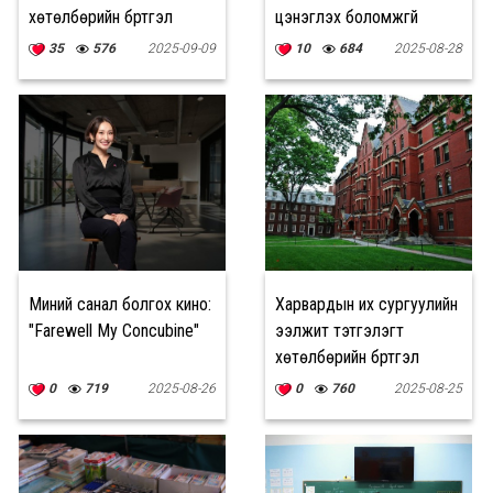
хөтөлбөрийн бүртгэл
цэнэглэх боломжгүй
эхэлжээ
болно
35
576
2025-09-09
10
684
2025-08-28
Миний санал болгох кино:
Харвардын их сургуулийн
"Farewell My Concubine"
ээлжит тэтгэлэгт
хөтөлбөрийн бүртгэл
эхэллээ
0
719
2025-08-26
0
760
2025-08-25