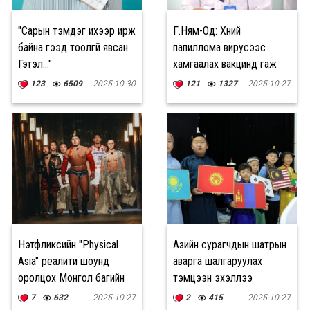
"Сарын тэмдэг ихээр ирж
Г.Ням-Од: Хүний
байна гээд тоолгүй явсан.
папиллома вирусээс
Гэтэл…"
хамгаалах вакцинд гаж
нөлөө байхгүй
123
6509
2025-10-30
121
1327
2025-10-27
Нэтфликсийн "Physical
Азийн сурагчдын шатрын
Asia" реалити шоунд
аварга шалгаруулах
оролцох Монгол багийн
тэмцээн эхэллээ
танилцуулга цацагдлаа
7
632
2025-10-27
2
415
2025-10-27