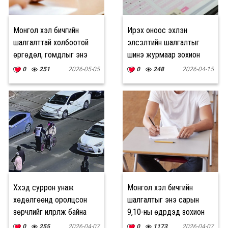
Монгол хэл бичгийн
Ирэх оноос эхлэн
шалгалттай холбоотой
элсэлтийн шалгалтыг
өргөдөл, гомдлыг энэ
шинэ журмаар зохион
сарын 8-ныг дуустал
байгуулахыг үүрэг болгов
0
251
2026-05-05
0
248
2026-04-15
хүлээн авна
Хүүхэд суррон унаж
Монгол хэл бичгийн
хөдөлгөөнд оролцсон
шалгалтыг энэ сарын
зөрчлийг илрүүлж байна
9,10-ны өдрүүдэд зохион
байгуулна
0
255
2026-04-07
0
1173
2026-04-07