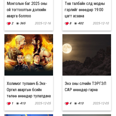
Монголын баг 2025 оны
Төв талбайн сүлд модны
ой тогтоолтын дэлхийн
гэрлийг өнөөдөр 19:00
аварга боллоо
цагт асаана
2
365
2025-12-16
8
402
2025-12-10
Холимог тулаанч Б.Энх-
Энэ оны сүүлчийн ТЭРГЭЛ
Оргил аваргын бүсийн
САР өнөөдөр гарна
төлөө өнөөдөр тулалдана
1
413
2025-12-05
4
413
2025-12-05