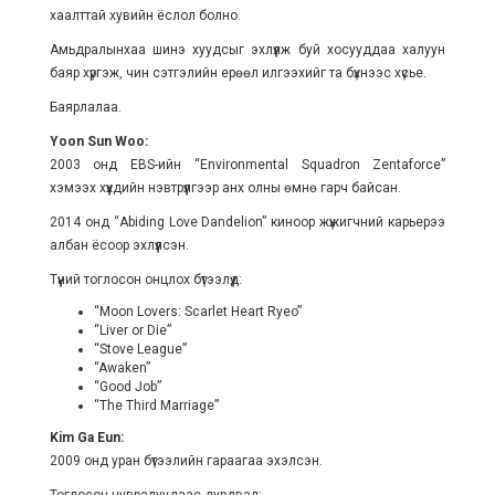
хаалттай хувийн ёслол болно.
Амьдралынхаа шинэ хуудсыг эхлүүлж буй хосууддаа халуун
баяр хүргэж, чин сэтгэлийн ерөөл илгээхийг та бүхнээс хүсье.
Баярлалаа.
Yoon Sun Woo:
2003 онд EBS-ийн “Environmental Squadron Zentaforce”
хэмээх хүүхдийн нэвтрүүлгээр анх олны өмнө гарч байсан.
2014 онд “Abiding Love Dandelion” киноор жүжигчний карьерээ
албан ёсоор эхлүүлсэн.
Түүний тоглосон онцлох бүтээлүүд:
“Moon Lovers: Scarlet Heart Ryeo”
“Liver or Die”
“Stove League”
“Awaken”
“Good Job”
“The Third Marriage”
Kim Ga Eun:
2009 онд уран бүтээлийн гараагаа эхэлсэн.
Тоглосон цувралуудаас дурдвал: