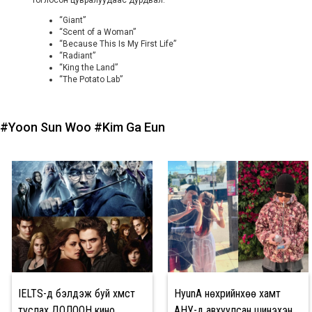
“Giant”
“Scent of a Woman”
“Because This Is My First Life”
“Radiant”
“King the Land”
“The Potato Lab”
#Yoon Sun Woo
#Kim Ga Eun
IELTS-д бэлдэж буй хүмүүст
HyunA нөхрийнхөө хамт
туслах ДОЛООН кино
АНУ-д авхуулсан шинэхэн