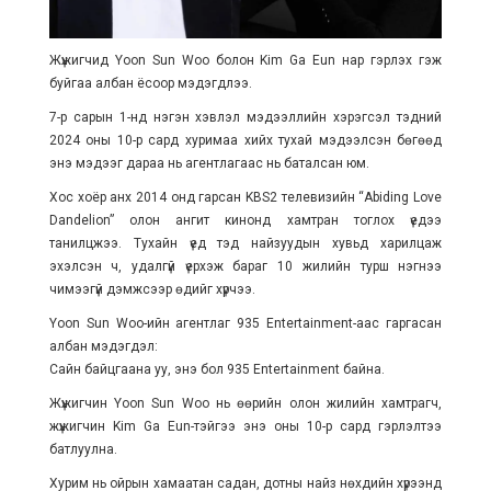
Жүжигчид Yoon Sun Woo болон Kim Ga Eun нар гэрлэх гэж
буйгаа албан ёсоор мэдэгдлээ.
7-р сарын 1-нд нэгэн хэвлэл мэдээллийн хэрэгсэл тэдний
2024 оны 10-р сард хуримаа хийх тухай мэдээлсэн бөгөөд
энэ мэдээг дараа нь агентлагаас нь баталсан юм.
Хос хоёр анх 2014 онд гарсан KBS2 телевизийн “Abiding Love
Dandelion” олон ангит кинонд хамтран тоглох үедээ
танилцжээ. Тухайн үед тэд найзуудын хувьд харилцаж
эхэлсэн ч, удалгүй үерхэж бараг 10 жилийн турш нэгнээ
чимээгүй дэмжсээр өдийг хүрчээ.
Yoon Sun Woo-ийн агентлаг 935 Entertainment-аас гаргасан
албан мэдэгдэл:
Сайн байцгаана уу, энэ бол 935 Entertainment байна.
Жүжигчин Yoon Sun Woo нь өөрийн олон жилийн хамтрагч,
жүжигчин Kim Ga Eun-тэйгээ энэ оны 10-р сард гэрлэлтээ
батлуулна.
Хурим нь ойрын хамаатан садан, дотны найз нөхдийн хүрээнд