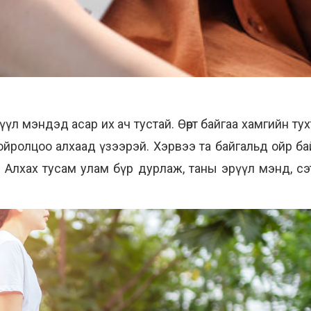
үл мэндэд асар их ач тустай. Өөрт байгаа хамгийн тухт
ойролцоо алхаад үзээрэй. Хэрвээ та байгальд ойр ба
Алхах тусам улам бүр дурлаж, таны эрүүл мэнд, сэтг