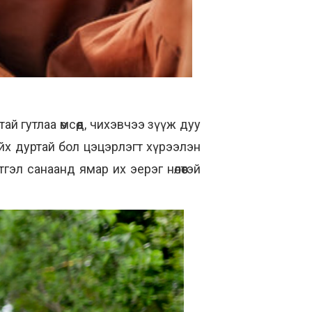
ай гутлаа өмсөөд, чихэвчээ зүүж дуу
йх дуртай бол цэцэрлэгт хүрээлэн
эл санаанд ямар их эерэг нөлөөтэй