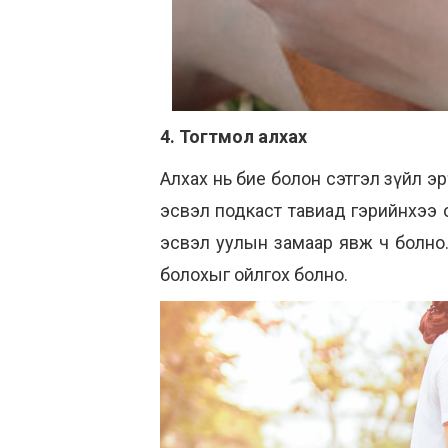
4. Тогтмол алхах
Алхах нь бие болон сэтгэл зүйл эрү
эсвэл подкаст тавиад гэрийнхээ 
эсвэл уулын замаар явж ч болно. 
болохыг ойлгох болно.