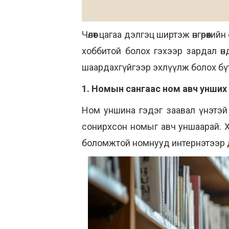
Чөлөөт цагаа дэлгэц ширтэж өнгөрөөхи
хоббитой болох гэхээр зардал өндө
шаардахгүйгээр эхлүүлж болох бүт
1. Номын сангаас ном авч унших
Ном уншина гэдэг заавал үнэтэй 
сонирхсон номыг авч уншаарай. Х
боломжтой номнууд интернэтээр 