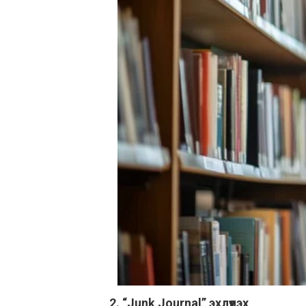
2. “Junk Journal” эхлүүлэх