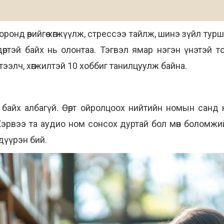
йн оронд өөрийгөө хөгжүүлж, стрессээ тайлж, шинэ зүйл турш
ртэй байх нь олонтаа. Тэгвэл ямар нэгэн үнэтэй тоно
ээлч, хөгжилтэй 10 хоббиг танилцуулж байна.
байх албагүй. Өөрт ойролцоох нийтийн номын санд к
эрвээ та аудио ном сонсох дуртай бол мөн боломжи
дүүрэн бий.