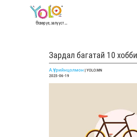
Өсвөр үе, залууст ...
Зардал багатай 10 хобб
А.Үүрийнцолмон
| YOLO.MN
2025-06-19