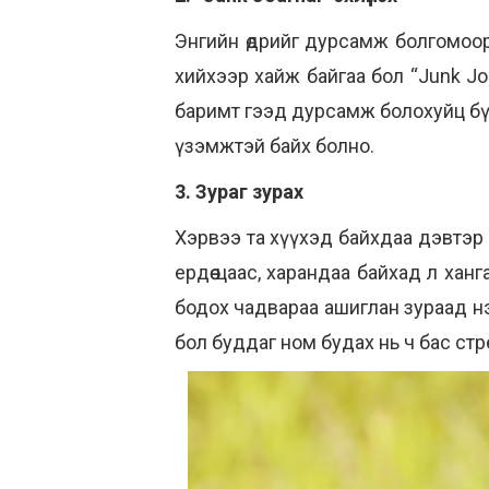
Энгийн өдрийг дурсамж болгомоор ба
хийхээр хайж байгаа бол “Junk Jo
баримт гээд дурсамж болохуйц бү
үзэмжтэй байх болно.
3. Зураг зурах
Хэрвээ та хүүхэд байхдаа дэвтэр 
ердөө цаас, харандаа байхад л ханг
бодох чадвараа ашиглан зураад нэ
бол буддаг ном будах нь ч бас стр