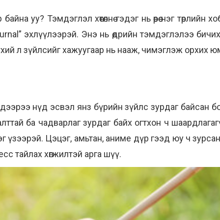
йна уу? Тэмдэглэл хөтөлнө гэдэг нь өөрөө нэг төрлийн 
urnal” эхлүүлээрэй. Энэ нь өдрийн тэмдэглэлээ бичих
хий л зүйлсийг хажуугаар нь нааж, чимэглэж орхих ю
дээрээ нүд эсвэл янз бүрийн зүйлс зурдаг байсан бо
алттай ба чадварлаг зурдаг байх огтхон ч шаардлагагүй. 
г үзээрэй. Цэцэг, амьтан, аниме дүр гээд юу ч зурсан
есс тайлах хөгжилтэй арга шүү.