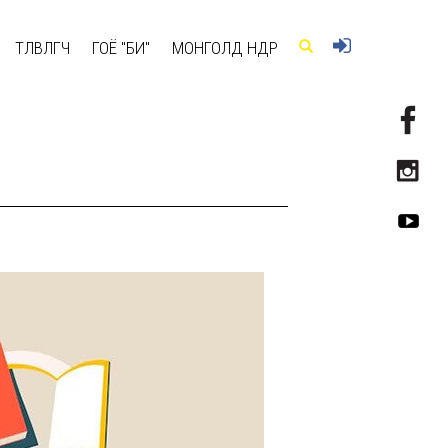
ТӨЛӨВЛӨГЧ
ГОЁ "БИ"
МОНГОЛД ӨНӨӨДӨР