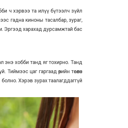
хобби ч хэрвээ та илүү бүтээлч зүйл
ээс гадна киноны тасалбар, зураг,
м. Эргээд харахад дурсамжтай бас
л энэ хобби танд яг тохирно. Танд
Тиймээс цаг гаргаад өөрийн төсөөлөн
 болно. Хэрэв зурах таалагддаггүй