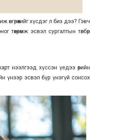
иж өнгөрөөхийг хүсдэг л биз дээ? Гэвч
г төхөөрөмж эсвэл сургалтын төлбөр
арт нээлгээд хүссэн үедээ өөрийн
йн үнээр эсвэл бүр үнэгүй сонсох