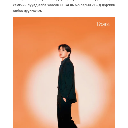
хамгийн сүүлд алба хаасан SUGA нь 6-р сарын 21-нд цэргийн
албаа дуусгах юм