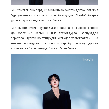
BTS хамтлаг энэ сард 12 жилийнхээ ойг тэмдэглэх бөгөөд жил
бүр уламжлал болгон зохион байгуулдаг “Festa” баяраа
үргэлжлүүлэн тэмдэглэх гэж байна.
BTS нь жил бүрийн зургаадугаар сард, анхны дэбют хийсэн
өдөр болох 6-р сарын 13-ныг тохиолдуулан, фенүүддээ
зориулсан тусгай контентуудыг хүргэдэг уламжлалтай. Энэ
жилийн зургадугаар сар онцгой бөгөөд бүх гишүүд цэргийн
албанаасаа бүрэн чөлөөлөгдөж буй сар болж байна.