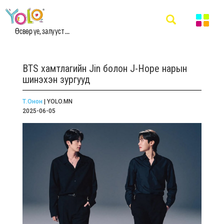
Өсвөр үе, залууст ...
BTS хамтлагийн Jin болон J-Hope нарын
шинэхэн зургууд
Т.Онон
| YOLO.MN
2025-06-05