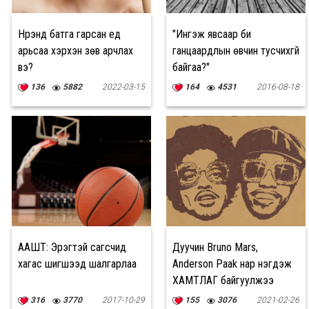
Нүүрэнд батга гарсан үед
"Ингэж явсаар би
арьсаа хэрхэн зөв арчлах
ганцаардлын өвчин тусчихгүй
вэ?
байгаа?"
136
5882
2022-03-15
164
4531
2016-08-18
ААШТ: Эрэгтэй сагсчид
Дуучин Bruno Mars,
хагас шигшээд шалгарлаа
Anderson Paak нар нэгдэж
ХАМТЛАГ байгуулжээ
316
3770
2017-10-29
155
3076
2021-02-26