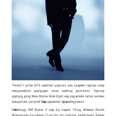
“Festa”-г угтан BTS хамтлаг цэргээс аль хэдийн гарсан хоёр
гишүүнийхээ зургуудыг олон нийтэд дэлгэлээ. Эдгээр
зургууд дээр Жин болон Жэй-Хоуп нар хар өнгийн хагас энгийн
хувцастай, цэгцтэй бөгөөд царайлаг төрхөө гайхуулжээ.
Нөгөөтэйгүүр, RM болон V нар 6-р сарын 10-нд, Жимин болон
Жонгук нар 6-р сарын 11-нд тус тус цэргээс халагдана. Харин