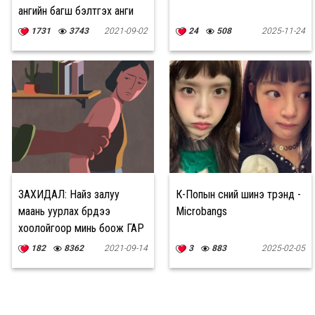
ангийн багш бэлтгэх анги
нээнэ
1731
3743
2021-09-02
24
508
2025-11-24
ЗАХИДАЛ: Найз залуу
К-Попын үсний шинэ трэнд -
маань уурлах бүрдээ
Microbangs
хоолойгоор минь боож ГАР
ХҮРДЭГ
182
8362
2021-09-14
3
883
2025-02-05