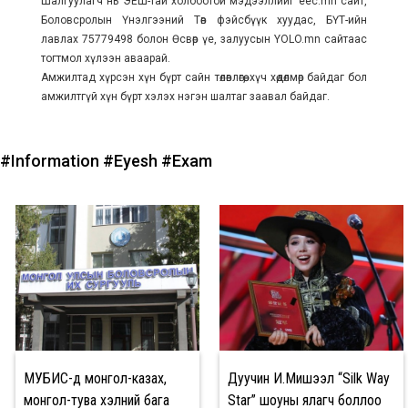
Шалгуулагч нь ЭЕШ-тай холбоотой мэдээллийг eec.mn сайт,
Боловсролын Үнэлгээний Төв фэйсбүүк хуудас, БҮТ-ийн
лавлах 75779498 болон Өсвөр үе, залуусын YOLO.mn сайтаас
тогтмол хүлээн аваарай.
Амжилтад хүрсэн хүн бүрт сайн төлөвлөгөө, хүч хөдөлмөр байдаг бол
амжилтгүй хүн бүрт хэлэх нэгэн шалтаг заавал байдаг.
#Information
#Eyesh
#Exam
МУБИС-д монгол-казах,
Дуучин И.Мишээл “Silk Way
монгол-тува хэлний бага
Star” шоуны ялагч боллоо