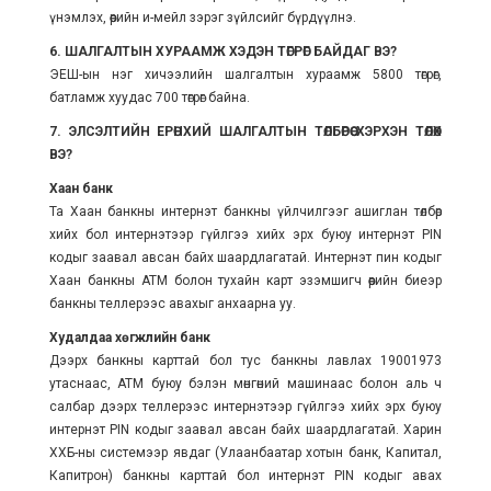
үнэмлэх, өөрийн и-мейл зэрэг зүйлсийг бүрдүүлнэ.
6. ШАЛГАЛТЫН ХУРААМЖ ХЭДЭН ТӨГРӨГ БАЙДАГ ВЭ?
ЭЕШ-ын нэг хичээлийн шалгалтын хураамж 5800 төгрөг,
батламж хуудас 700 төгрөг байна.
7. ЭЛСЭЛТИЙН ЕРӨНХИЙ ШАЛГАЛТЫН ТӨЛБӨРӨӨ ХЭРХЭН ТӨЛӨХ
ВЭ?
Хаан банк
Та Хаан банкны интернэт банкны үйлчилгээг ашиглан төлбөр
хийх бол интернэтээр гүйлгээ хийх эрх буюу интернэт PIN
кодыг заавал авсан байх шаардлагатай. Интернэт пин кодыг
Хаан банкны АТМ болон тухайн карт эзэмшигч өөрийн биеэр
банкны теллерээс авахыг анхаарна уу.
Худалдаа хөгжлийн банк
Дээрх банкны карттай бол тус банкны лавлах 19001973
утаснаас, АТМ буюу бэлэн мөнгөний машинаас болон аль ч
салбар дээрх теллерээс интернэтээр гүйлгээ хийх эрх буюу
интернэт PIN кодыг заавал авсан байх шаардлагатай. Харин
ХХБ-ны системээр явдаг (Улаанбаатар хотын банк, Капитал,
Капитрон) банкны карттай бол интернэт PIN кодыг авах