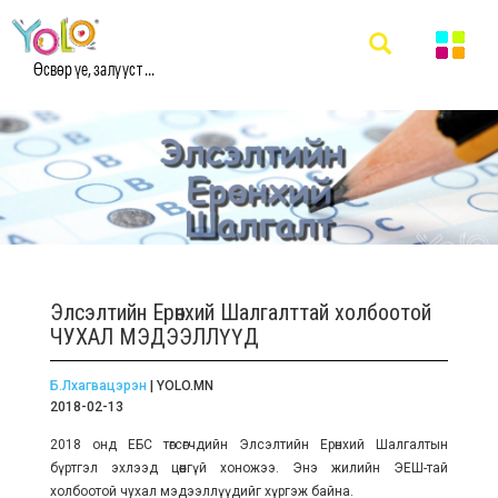
Өсвөр үе, залууст ...
Элсэлтийн Ерөнхий Шалгалттай холбоотой
ЧУХАЛ МЭДЭЭЛЛҮҮД
Б.Лхагвацэрэн
| YOLO.MN
2018-02-13
2018 онд ЕБС төгсөгчдийн Элсэлтийн Ерөнхий Шалгалтын
бүртгэл эхлээд цөөнгүй хоножээ. Энэ жилийн ЭЕШ-тай
холбоотой чухал мэдээллүүдийг хүргэж байна.