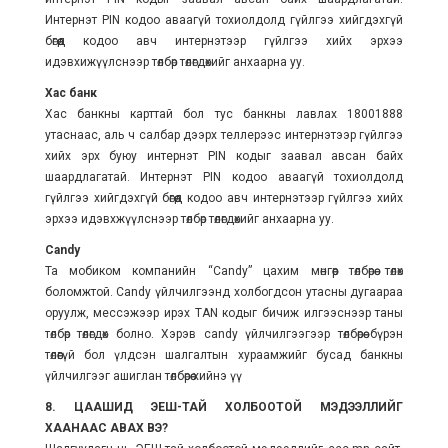
Интернэт PIN кодоо аваагүй тохиолдолд гүйлгээ хийгдэхгүй
бөгөөд кодоо авч интернэтээр гүйлгээ хийх эрхээ
идэвхижүүлснээр төлбөр төлөгдөхийг анхаарна уу.
Хас банк
Хас банкны карттай бол тус банкны лавлах 18001888
утаснаас, аль ч салбар дээрх теллерээс интернэтээр гүйлгээ
хийх эрх буюу интернэт PIN кодыг заавал авсан байх
шаардлагатай. Интернэт PIN кодоо аваагүй тохиолдолд
гүйлгээ хийгдэхгүй бөгөөд кодоо авч интернэтээр гүйлгээ хийх
эрхээ идэвхжүүлснээр төлбөр төлөгдөхийг анхаарна уу.
Candy
Та мобиком компанийн “Candy” цахим мөнгөөр төлбөрөө төлөх
боломжтой. Candy үйлчилгээнд холбогдсон утасны дугаараа
оруулж, мессэжээр ирэх TAN кодыг бичиж илгээснээр таны
төлбөр төлөгдөх болно. Хэрэв сandy үйлчилгээгээр төлбөрөө бүрэн
төлөөгүй бол үлдсэн шалгалтын хураамжийг бусад банкны
үйлчилгээг ашиглан төлбөрөө хийнэ үү
8. ЦААШИД ЭЕШ-ТАЙ ХОЛБООТОЙ МЭДЭЭЛЛИЙГ
ХААНААС АВАХ ВЭ?