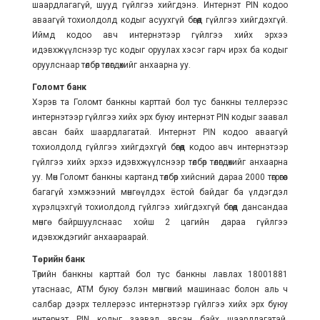
шаардлагагүй, шууд гүйлгээ хийгдэнэ. Интернэт PIN кодоо
аваагүй тохиолдолд кодыг асуухгүй бөгөөд гүйлгээ хийгдэхгүй.
Иймд кодоо авч интернэтээр гүйлгээ хийх эрхээ
идэвхжүүлснээр тус кодыг оруулах хэсэг гарч ирэх ба кодыг
оруулснаар төлбөр төлөгдөхийг анхаарна уу.
Голомт банк
Хэрэв та Голомт банкны карттай бол тус банкны теллерээс
интернэтээр гүйлгээ хийх эрх буюу интернэт PIN кодыг заавал
авсан байх шаардлагатай. Интернэт PIN кодоо аваагүй
тохиолдолд гүйлгээ хийгдэхгүй бөгөөд кодоо авч интернэтээр
гүйлгээ хийх эрхээ идэвхжүүлснээр төлбөр төлөгдөхийг анхаарна
уу. Мөн Голомт банкны картанд төлбөр хийсний дараа 2000 төгрөгөөс
багагүй хэмжээний мөнгө үлдэх ёстой байдаг ба үлдэгдэл
хүрэлцэхгүй тохиолдолд гүйлгээ хийгдэхгүй бөгөөд дансандаа
мөнгө байршуулснаас хойш 2 цагийн дараа гүйлгээ
идэвхждэгийг анхаараарай.
Төрийн банк
Төрийн банкны карттай бол тус банкны лавлах 18001881
утаснаас, АТМ буюу бэлэн мөнгөний машинаас болон аль ч
салбар дээрх теллерээс интернэтээр гүйлгээ хийх эрх буюу
интернэт PIN кодыг заавал авсан байх шаардлагатай.