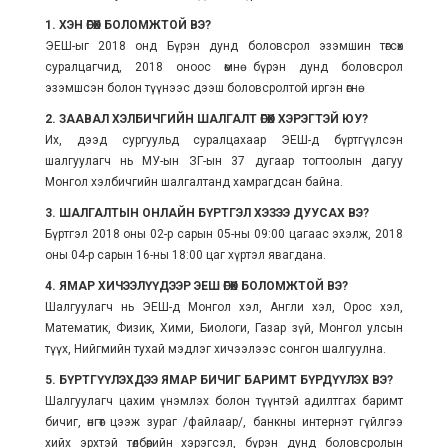
1. ХЭН ӨГӨХ БОЛОМЖТОЙ ВЭ?
ЭЕШ-ыг 2018 онд Бүрэн дунд боловсрол эзэмшин төгсөх
суралцагчид, 2018 оноос өмнө бүрэн дунд боловсрол
эзэмшсэн болон түүнээс дээш боловсролтой иргэн өгнө.
2. ЗААВАЛ ХЭЛБИЧГИЙН ШАЛГАЛТ ӨГӨХ ХЭРЭГТЭЙ ЮУ?
Их, дээд сургуульд суралцахаар ЭЕШ-д бүртгүүлсэн
шалгуулагч нь МУ-ын ЗГ-ын 37 дугаар тогтоолын дагуу
Монгол хэлбичгийн шалгалтанд хамрагдсан байна.
3. ШАЛГАЛТЫН ОНЛАЙН БҮРТГЭЛ ХЭЗЭЭ ДУУСАХ ВЭ?
Бүртгэл 2018 оны 02-р сарын 05-ны 09:00 цагаас эхэлж, 2018
оны 04-р сарын 16-ны 18:00 цаг хүртэл явагдана.
4. ЯМАР ХИЧЭЭЛҮҮДЭЭР ЭЕШ ӨГӨХ БОЛОМЖТОЙ ВЭ?
Шалгуулагч нь ЭЕШ-д Монгол хэл, Англи хэл, Орос хэл,
Математик, Физик, Хими, Биологи, Газар зүй, Монгол улсын
түүх, Нийгмийн тухай мэдлэг хичээлээс сонгон шалгуулна.
5. БҮРТГҮҮЛЭХДЭЭ ЯМАР БИЧИГ БАРИМТ БҮРДҮҮЛЭХ ВЭ?
Шалгуулагч цахим үнэмлэх болон түүнтэй адилтгах баримт
бичиг, өнгөт цээж зураг /файлаар/, банкны интернэт гүйлгээ
хийх эрхтэй төлбөрийн хэрэгсэл, бүрэн дунд боловсролын