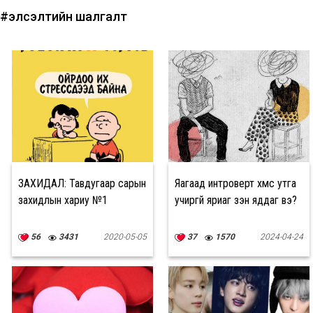
#элсэлтийн шалгалт
ЗАХИДАЛ: Тавдугаар сарын
Яагаад интроверт хүмүүс утга
захидлын хариу №1
учиргүй яриаг үзэн яддаг вэ?
56
3431
2020-05-05
37
1570
2024-04-24