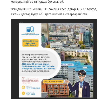
материалтайгаа танилцах боломжтой.
Өргөдлийг ШУТИС-ийн "Т" байрны хоёр давхрын 207 тоотод,
ажлын цагаар буюу 9-18 цагт өгөхийг анхаараарай" гэв.