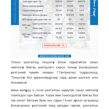
Тэгвэл шалгалтад тэнцээгүй болон хариутайгаа санал
нийлэхгүй байгаа шалгуулагч хэрхэх талаар Боловсролын
үнэлгээний төвийн захирал Г.Гантуяагаас тодруулахад,
"Тэнцээгүй бол арванхоёрдугаар сард дахин шалгалт өгөх
боломжтой.
Өмнө жилүүдэд ч гэсэн шалгалтын хариутай санал нийлэхгүй
тохиолдол гарч байсан. Хэрэв ийм тохиолдолтой байгаа бол
тав хоногт багтааж буюу энэ сарын 13-ныг хүртэлх хугацаанд
Боловсролын үнэлгээний төвд өргөдөл гаргаж, шалгалтын