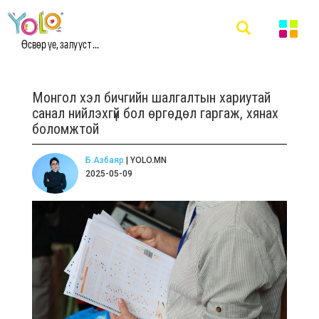
Өсвөр үе, залууст ...
Монгол хэл бичгийн шалгалтын хариутай
санал нийлэхгүй бол өргөдөл гаргаж, хянах
боломжтой
Б.Азбаяр
| YOLO.MN
2025-05-09