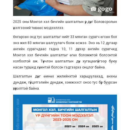
2025 оны Монгол хэл бичгийн шалгалтын үр дүнг Боловсролын
үнэлгээний төвөөс мэдээллээ.
Өнгөрсөн онд тус шалгалтыг нийт 33 мянган сурагч өгсөн бол
энэ жил 83 мянган шалгуулагч болж өсжээ. Энэ нь 12 дугаар
ангийн сурагчдаас гадна 10, 11 дүгээр ангийн сурагчид
Монгол хэл бичгийн шалгалтыг өгөх боломжтой болсонтой
холбоотой аж. Түүнчлэн шалгалтын дүн хугацаагүйгээр буюу
насан туршид хүчинтэй болсон гэдгээрээ онцлог байна.
Шалгалтын дүнг өмнөх жилийнхтэй харьцуулахад, анхны
дундаж, гүйцэтгэлийн дундаж, хэмжээст оноо тус бүр буурсан
үзүүлэлттэй байна.