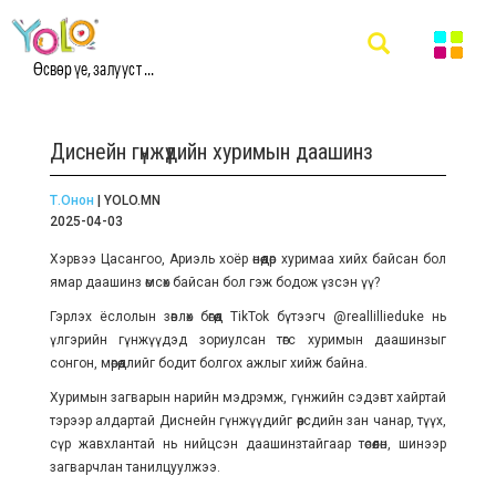
Өсвөр үе, залууст ...
Диснейн гүнжүүдийн хуримын даашинз
Т.Онон
| YOLO.MN
2025-04-03
Хэрвээ Цасангоо, Ариэль хоёр өнөөдөр хуримаа хийх байсан бол
ямар даашинз өмсөх байсан бол гэж бодож үзсэн үү?
Гэрлэх ёслолын зөвлөх бөгөөд TikTok бүтээгч @reallillieduke нь
үлгэрийн гүнжүүдэд зориулсан төгс хуримын даашинзыг
сонгон, мөрөөдлийг бодит болгох ажлыг хийж байна.
Хуримын загварын нарийн мэдрэмж, гүнжийн сэдэвт хайртай
тэрээр алдартай Диснейн гүнжүүдийг өөрсдийн зан чанар, түүх,
сүр жавхлантай нь нийцсэн даашинзтайгаар төсөөлөн, шинээр
загварчлан танилцуулжээ.