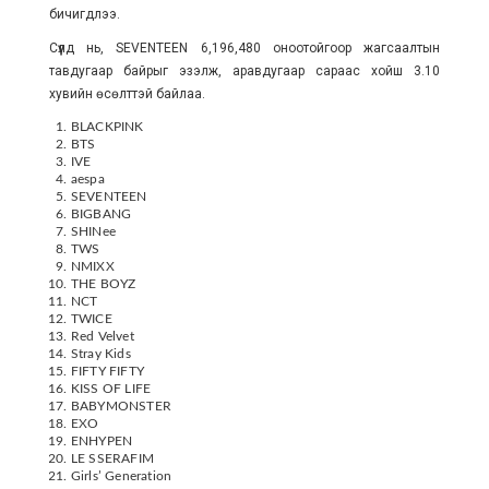
бичигдлээ.
Сүүлд нь, SEVENTEEN 6,196,480 оноотойгоор жагсаалтын
тавдугаар байрыг эзэлж, аравдугаар сараас хойш 3.10
хувийн өсөлттэй байлаа.
BLACKPINK
BTS
IVE
aespa
SEVENTEEN
BIGBANG
SHINee
TWS
NMIXX
THE BOYZ
NCT
TWICE
Red Velvet
Stray Kids
FIFTY FIFTY
KISS OF LIFE
BABYMONSTER
EXO
ENHYPEN
LE SSERAFIM
Girls’ Generation