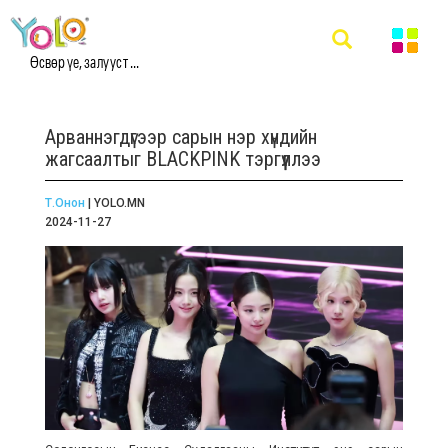
Өсвөр үе, залууст ...
Арваннэгдүгээр сарын нэр хүндийн
жагсаалтыг BLACKPINK тэргүүллээ
Т.Онон
| YOLO.MN
2024-11-27