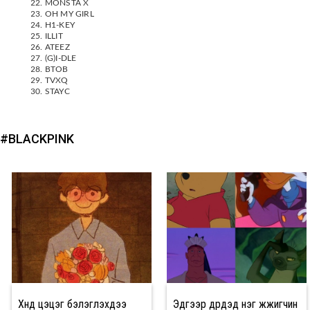
MONSTA X
OH MY GIRL
H1-KEY
ILLIT
ATEEZ
(G)I-DLE
BTOB
TVXQ
STAYC
#BLACKPINK
Хүнд цэцэг бэлэглэхдээ
Эдгээр дүрүүдэд нэг жүжигчин