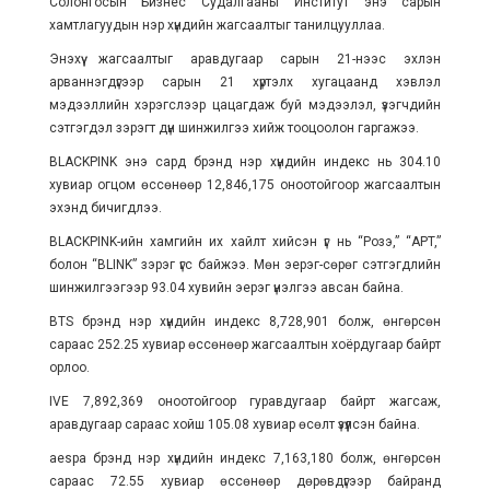
Солонгосын Бизнес Судалгааны Институт энэ сарын
хамтлагуудын нэр хүндийн жагсаалтыг танилцууллаа.
Энэхүү жагсаалтыг аравдугаар сарын 21-нээс эхлэн
арваннэгдүгээр сарын 21 хүртэлх хугацаанд хэвлэл
мэдээллийн хэрэгслээр цацагдаж буй мэдээлэл, үзэгчдийн
сэтгэгдэл зэрэгт дүн шинжилгээ хийж тооцоолон гаргажээ.
BLACKPINK энэ сард брэнд нэр хүндийн индекс нь 304.10
хувиар огцом өссөнөөр 12,846,175 оноотойгоор жагсаалтын
эхэнд бичигдлээ.
BLACKPINK-ийн хамгийн их хайлт хийсэн үг нь “Розэ,” “APT,”
болон “BLINK” зэрэг үгс байжээ. Мөн эерэг-сөрөг сэтгэгдлийн
шинжилгээгээр 93.04 хувийн эерэг үнэлгээ авсан байна.
BTS брэнд нэр хүндийн индекс 8,728,901 болж, өнгөрсөн
сараас 252.25 хувиар өссөнөөр жагсаалтын хоёрдугаар байрт
орлоо.
IVE 7,892,369 оноотойгоор гуравдугаар байрт жагсаж,
аравдугаар сараас хойш 105.08 хувиар өсөлт үзүүлсэн байна.
aespa брэнд нэр хүндийн индекс 7,163,180 болж, өнгөрсөн
сараас 72.55 хувиар өссөнөөр дөрөвдүгээр байранд