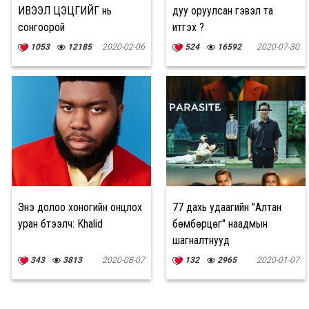
ИВЭЭЛ ЦЭЦГИЙГ нь
дуу оруулсан гэвэл та
сонгоорой
итгэх үү?
1053
12185
2020-02-06
524
16592
2020-07-30
Энэ долоо хоногийн онцлох
77 дахь удаагийн "Алтан
уран бүтээлч: Khalid
бөмбөрцөг" наадмын
шагналтнууд
343
3813
2020-08-07
132
2965
2020-01-07