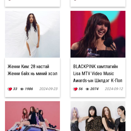
болон Япон жүжигчин Нана
Комацу нар Chanel Show
дээр нэгдлээ
Женни Ким: 28 настай
BLACKPINK хамтлагийн
Женни байх нь миний хүсэл
Lisa MTV Video Music
Awards-ын Шилдэг К-Поп
шагналыг хүртлээ
33
1986
2024-09-23
56
2074
2024-09-12