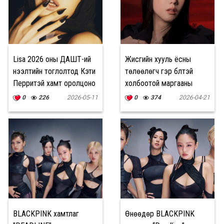
Lisa 2026 оны ДАШТ-ий
Жисүгийн хууль ёсны
нээлтийн тоглолтод Кэти
төлөөлөгч гэр бүлтэй
Перритэй хамт оролцоно
холбоотой маргааны
талаар мэдэгдэл
0
226
2026-05-11
0
374
2026-04-21
гаргалаа
BLACKPINK хамтлаг
Өнөөдөр BLACKPINK