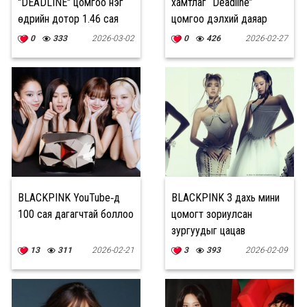
"DEADLINE" цомгоо нэг
хамтлаг “Deadline”
өдрийн дотор 1.46 сая
цомгоо дэлхий даяар
хувь борлууллаа
зэрэг гаргана
0
333
2026-03-02
0
426
2026-02-27
BLACKPINK YouTube‑д
BLACKPINK 3 дахь мини
100 сая дагагчтай боллоо
цомогт зориулсан
зургуудыг цацав
13
311
2026-02-21
3
393
2026-02-09