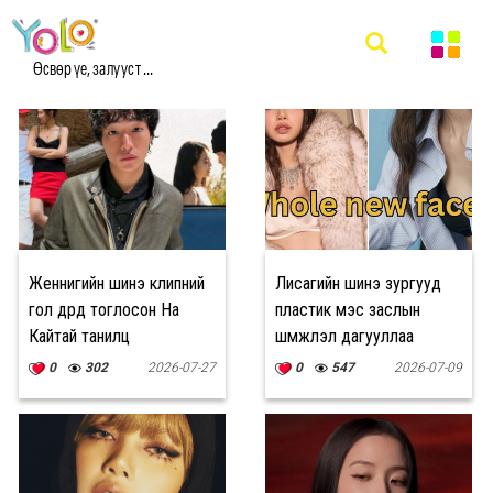
#BLACKPINK МЭДЭЭ
Өсвөр үе, залууст ...
Женнигийн шинэ клипний
Лисагийн шинэ зургууд
гол дүрд тоглосон На
пластик мэс заслын
Кайтай танилц
шүүмжлэл дагууллаа
0
302
2026-07-27
0
547
2026-07-09