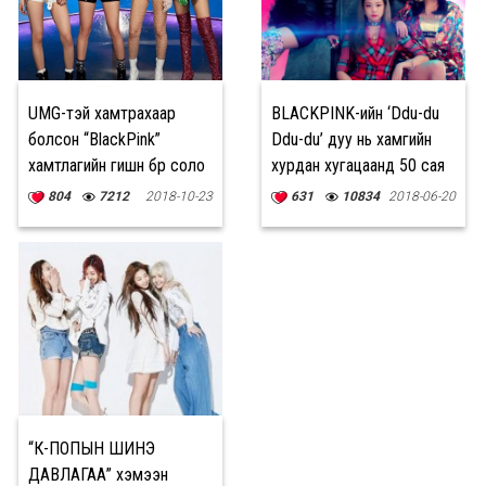
UMG-тэй хамтрахаар
BLACKPINK-ийн ‘Ddu-du
болсон “BlackPink”
Ddu-du’ дуу нь хамгийн
хамтлагийн гишүүн бүр соло
хурдан хугацаанд 50 сая
дуу гаргана
хандалт авчээ
804
7212
2018-10-23
631
10834
2018-06-20
“К-ПОПЫН ШИНЭ
ДАВЛАГАА” хэмээн