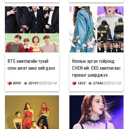
BTS хамтлагийн тухай
Кпопын эргэн тойронд:
олон ангит кино хийгдэнэ
CHEN-ийг EXO хамтлагаас
гарахыг шаарджээ
8095
20197
2020-02-14
1823
27446
2020-01-22