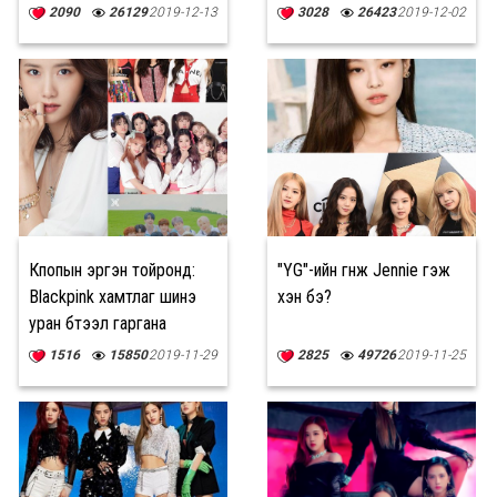
2090
26129
2019-12-13
3028
26423
2019-12-02
Кпопын эргэн тойронд:
"YG"-ийн гүнж Jennie гэж
Blackpink хамтлаг шинэ
хэн бэ?
уран бүтээл гаргана
1516
15850
2019-11-29
2825
49726
2019-11-25