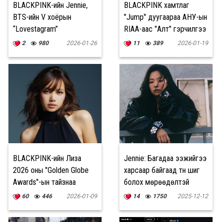
BLACKPINK-ийн Jennie,
BLACKPINK хамтлаг
BTS-ийн V хоёрын
"Jump" дуугаараа АНУ-ын
“Lovestagram”
RIAA-аас "Алт" гэрчилгээ
хүртлээ
2
980
2026-01-26
11
389
2026-01-19
BLACKPINK-ийн Лиза
Jennie: Багадаа ээжийгээ
2026 оны "Golden Globe
харсаар байгаад түүн шиг
Awards"-ын тайзнаа
болох мөрөөдөлтэй
шагнал гардуулна
болчихсон
60
446
2026-01-09
14
1750
2025-12-12