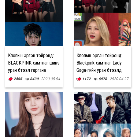
Кпопын эргэн тойронд:
Кпопын эргэн тойронд:
BLACKPINK хамтлаг шинэ
Blackpink хамтлаг Lady
уран бүтээл гаргана
Gaga-гийн уран бүтээлд
хамтарчээ
2455
8430
2020-05-04
1172
6978
2020-04-27