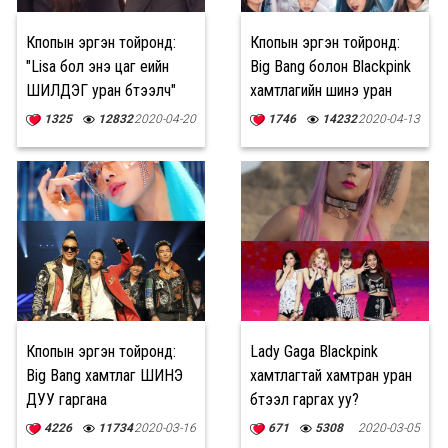
Кпопын эргэн тойронд:
Кпопын эргэн тойронд:
"Lisa бол энэ цаг үеийн
Big Bang болон Blackpink
ШИЛДЭГ уран бүтээлч"
хамтлагийн шинэ уран
бүтээлүүд хойшлогдоно
1325
12832
2020-04-20
1746
14232
2020-04-13
Кпопын эргэн тойронд:
Lady Gaga Blackpink
Big Bang хамтлаг ШИНЭ
хамтлагтай хамтран уран
ДУУ гаргана
бүтээл гаргах уу?
4226
11734
2020-03-16
671
5308
2020-03-05