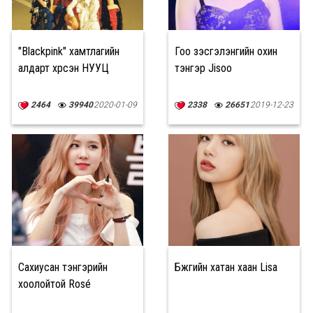
"Blackpink" хамтлагийн
Гоо үзэсгэлэнгийн охин
алдарт хүрсэн НУУЦ
тэнгэр Jisoo
2464
39940
2020-01-09
2338
26651
2019-12-23
Сахиусан тэнгэрийн
Бүжгийн хатан хаан Lisa
хоолойтой Rosé