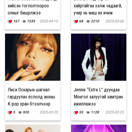
хийсэн тоглолтоороо
хайртайгаа хэлж чадаагүй,
олныг бишрүүлжээ
учир нь маш их ичиж
байсан
167
1535
2025-04-15
68
2210
2025-03-26
Лиса Оскарын шагнал
Jennie “Extra L” дуундаа
гардуулах ёслолд анхны
Монгол залуутай хамтран
K-pop уран бүтээлчээр
ажиллажээ
оролцоно
5
920
2025-02-25
55
1128
2025-02-25