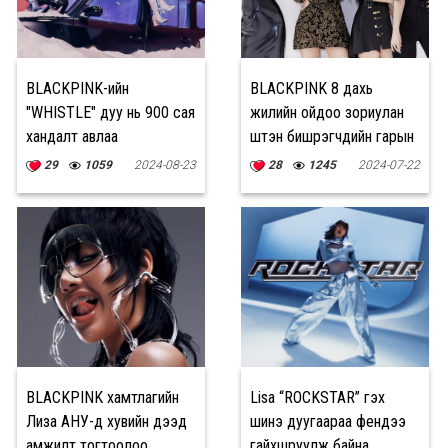
BLACKPINK-ийн
BLACKPINK 8 дахь
"WHISTLE" дуу нь 900 сая
жилийн ойдоо зориулан
хандалт авлаа
шүтэн бишрэгчдийн гарын
үсэг зурах арга хэмжээ
29
1059
2024-08-23
28
1245
2024-07-22
зохион байгуулна
BLACKPINK хамтлагийн
Lisa “ROCKSTAR” гэх
Лиза АНУ-д хувийн дээд
шинэ дуугаараа фенүүдээ
амжилт тогтоолоо
гайхшруулж байна