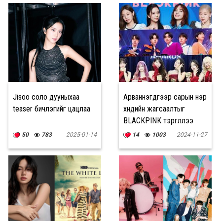
Jisoo соло дууныхаа
Арваннэгдүгээр сарын нэр
teaser бичлэгийг цацлаа
хүндийн жагсаалтыг
BLACKPINK тэргүүллээ
50
783
2025-01-14
14
1003
2024-11-27