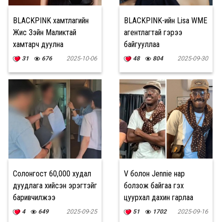
BLACKPINK хамтлагийн
BLACKPINK-ийн Lisa WME
Жисү Зэйн Маликтай
агентлагтай гэрээ
хамтарч дуулна
байгууллаа
31
676
2025-10-06
48
804
2025-09-30
Солонгост 60,000 худал
V болон Jennie нар
дуудлага хийсэн эрэгтэйг
болзож байгаа гэх
баривчилжээ
цуурхал дахин гарлаа
4
649
2025-09-25
51
1702
2025-09-16