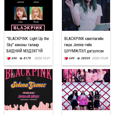
"BLACKPINK: Light Up the
BLACKPINK хамтлагийн
Sky" киноны талаар
гишүүн Jennie-гийн
БИДНИЙ МЭДЭХГҮЙ
ШҮҮМЖЛЭЛ дагуулсан
баримтууд
хувцас
696
8179
2020-10-21
649
28559
2020-10-09