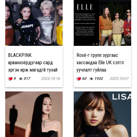
BLACKPINK
Rosé-г групп зургаас
арванхоёрдугаар сард
хассандаа Elle UK сэтгүүл
эргэн ирж магадгүй тухай
уучлалт гуйлаа
мэдээлэл гарлаа
9
517
2025-10-16
60
1932
2025-10-07