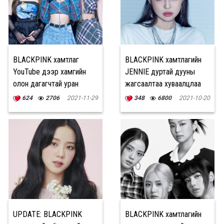
BLACKPINK хамтлаг
BLACKPINK хамтлагийн
YouTube дээр хамгийн
JENNIE дуртай дууны
олон дагагчтай уран
жагсаалтаа хуваалцлаа
бүтээлчид боллоо
624
2706
2021-11-29
348
6800
2021-10-20
UPDATE: BLACKPINK
BLACKPINK хамтлагийн