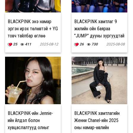
BLACKPINK энэ намар
BLACKPINK хамтлаг 9
эргэн ирэх төлөвтэй + YG
жилийн ойн баяраа
товч тайлбар өглөө
"JUMP" дууны зургуудтай
хамт тэмдэглэв
25
411
2025-08-12
26
730
2025-08-08
BLACKPINK-ийн Jennie-
BLACKPINK хамтлагийн
ийн үйлдэл болон
Женни Chanel-ийн 2025
хувцаслалтууд олныг
оны намар-өвлийн