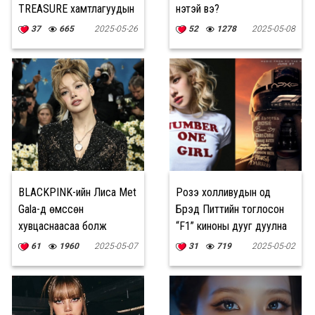
TREASURE хамтлагуудын
үнэтэй вэ?
эргэн ирэлт болон хоёр
37
665
2025-05-26
52
1278
2025-05-08
шинэ хамтлагийн
нээлтийн төлөвлөгөөг
зарлалаа
BLACKPINK-ийн Лиса Met
Розэ холливудын од
Gala-д өмссөн
Брэд Питтийн тоглосон
хувцаснаасаа болж
“F1” киноны дууг дуулна
маргааны төвд оров
61
1960
2025-05-07
31
719
2025-05-02