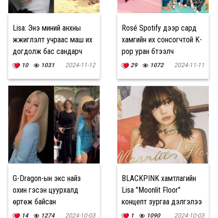
Lisa: Энэ миний анхны
Rosé Spotify дээр сард
жүжиглэлт учраас маш их
хамгийн их сонсогчтой K-
догдолж бас сандарч
pop уран бүтээлч
байна
болсноор BTS-ийн
10
1031
2024-11-12
29
1072
2024-11-11
амжилтыг давлаа
G-Dragon-ын экс найз
BLACKPINK хамтлагийн
охин гэсэн цуурхалд
Lisa "Moonlit Floor"
өртөж байсан
концепт зургаа дэлгэлээ
BLACKPINK-ийн Женни
14
1274
2024-10-03
1
1090
2024-10-03