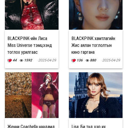
BLACKPINK-ийн Лиса
BLACKPINK хамтлагийн
Miss Universe тэмцээнд
Жисү аялан тоглолтын
тоглох урилгаас
кино гаргана
татгалзжээ
44
1592
2025-04-29
136
880
2025-04-29
Женни Coachella наадамд
Lisa: Би түүнд хэр их