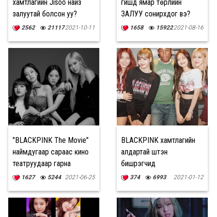
хамтлагийн Jisoo найз
гишүүд ямар төрлийн
залуутай болсон уу?
ЗАЛУУ сонирхдог вэ?
2562
21117
2021-10-11
1658
15922
2021-08-16
"BLACKPINK The Movie"
BLACKPINK хамтлагийн
наймдугаар сараас кино
алдартай шүтэн
театруудаар гарна
бишрэгчид
1627
5244
2021-06-25
374
6993
2021-01-12