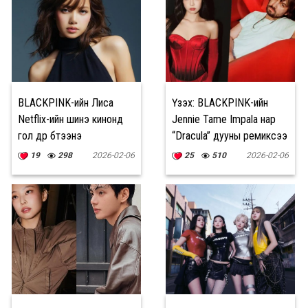
BLACKPINK-ийн Лиса
Үзэх: BLACKPINK-ийн
Netflix-ийн шинэ кинонд
Jennie Tame Impala нар
гол дүр бүтээнэ
“Dracula” дууны ремиксээ
цацлаа
19
298
2026-02-06
25
510
2026-02-06