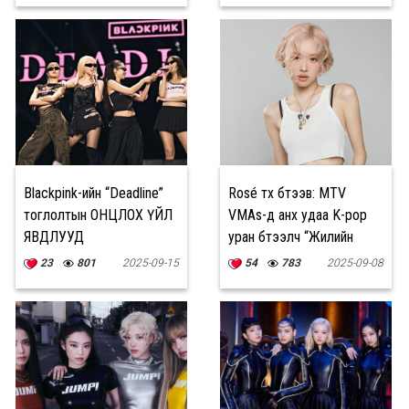
Blackpink-ийн “Deadline”
Rosé түүх бүтээв: MTV
тоглолтын ОНЦЛОХ ҮЙЛ
VMAs-д анх удаа K-pop
ЯВДЛУУД
уран бүтээлч “Жилийн
шилдэг дуу” шагнал
23
801
2025-09-15
54
783
2025-09-08
хүртэв