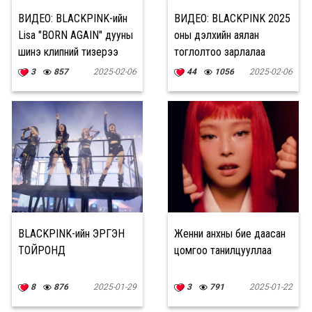
ВИДЕО: BLACKPINK-ийн
ВИДЕО: BLACKPINK 2025
Lisa "BORN AGAIN" дууны
оны дэлхийн аялан
шинэ клипний тизерээ
тоглолтоо зарлалаа
гаргалаа
3
857
2025-02-06
44
1056
2025-02-06
BLACKPINK-ийн ЭРГЭН
Женни анхны бие даасан
ТОЙРОНД
цомгоо танилцууллаа
8
876
2025-01-29
3
791
2025-01-22