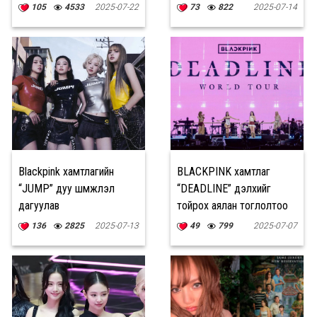
гайхшируулж байна
урьдчилсан коллекцийн
105
4533
2025-07-22
73
822
2025-07-14
нүүр царай боллоо
Blackpink хамтлагийн
BLACKPINK хамтлаг
“JUMP” дуу шүүмжлэл
“DEADLINE” дэлхийг
дагуулав
тойрох аялан тоглолтоо
нээж, тайзнаа эргэн
136
2825
2025-07-13
49
799
2025-07-07
ирлээ