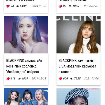
94
1438
2024-07-10
82
1055
2024-07-01
BLACKPINK хамтлагийн
BLACKPINK хамтлагийн
Rose-гийн хоолойнд
LISA моделийн карьераа
"бүүвэйлэгдэн" нойрсох
эхлүүллээ
боломжтой болжээ
618
4807
2021-12-08
606
7525
2021-12-06