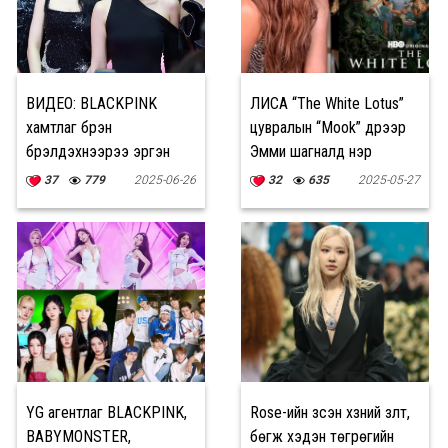
ВИДЕО: BLACKPINK
ЛИСА “The White Lotus”
хамтлаг бүрэн
цувралын “Mook” дүрээр
бүрэлдэхүүнээрээ эргэн
Эмми шагналд нэр
ирэлтээ хийхээр аялан
дэвших үү
37
779
2025-06-26
32
635
2025-05-27
тоглолтын teaser-ээ
цацлаа
YG агентлаг BLACKPINK,
Rose-ийн зүүсэн хүзүүний зүүлт,
BABYMONSTER,
бөгж хэдэн төгрөгийн