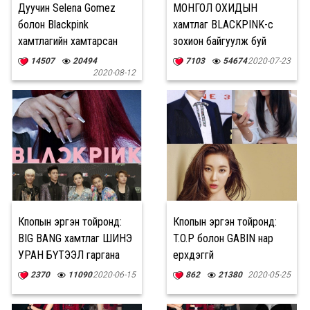
Дуучин Selena Gomez
МОНГОЛ ОХИДЫН
болон Blackpink
хамтлаг BLACKPINK-с
хамтлагийн хамтарсан
зохион байгуулж буй
уран бүтээл тун удахгүй
тэмцээнд оролцож байна
14507
20494
7103
54674
2020-07-23
2020-08-12
Кпопын эргэн тойронд:
Кпопын эргэн тойронд:
BIG BANG хамтлаг ШИНЭ
T.O.P болон GABIN нар
УРАН БҮТЭЭЛ гаргана
үерхдэггүй
2370
11090
2020-06-15
862
21380
2020-05-25