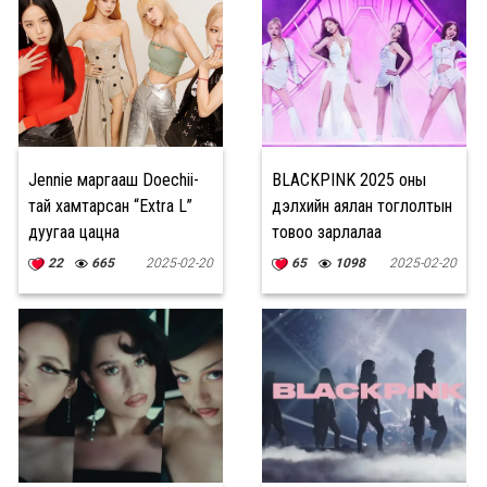
Jennie маргааш Doechii-
BLACKPINK 2025 оны
тай хамтарсан “Extra L”
дэлхийн аялан тоглолтын
дуугаа цацна
товоо зарлалаа
22
665
2025-02-20
65
1098
2025-02-20