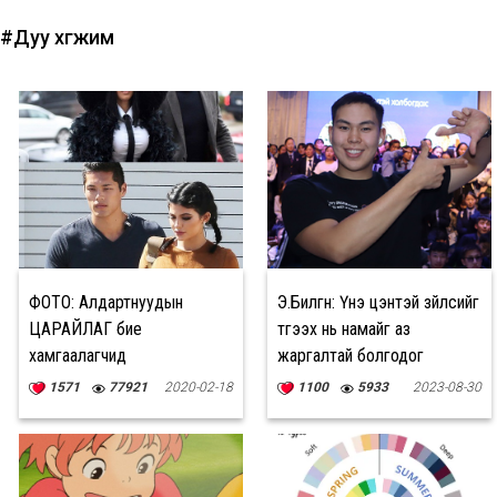
#Дуу хөгжим
ФОТО: Алдартнуудын
Э.Билгүүн: Үнэ цэнтэй зүйлсийг
ЦАРАЙЛАГ бие
түгээх нь намайг аз
хамгаалагчид
жаргалтай болгодог
1571
77921
2020-02-18
1100
5933
2023-08-30