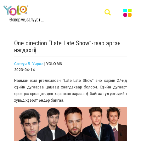
Өсвөр үе, залууст ...
One direction “Late Late Show”-гаар эргэн
нэгдэхгүй
Сэтгүүлч Б. Учрал
| YOLO.MN
2023-04-14
Найман жил үргэлжилсэн “Late Late Show” энэ сарын 27-нд
сүүлийн дугаараа цацаад хаагдахаар болсон. Сүүлийн дугаарт
оролцох оролцогчдыг хараахан зарлаагүй байгаа тул үзэгчдийн
хувьд хүлээлт өндөр байгаа.