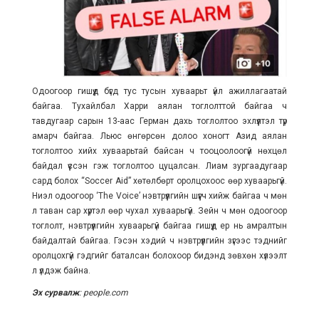
Одоогоор гишүүд бүгд тус тусын хуваарьт үйл ажиллагаатай
байгаа. Тухайлбал Харри аялан тоглолттой байгаа ч
тавдугаар сарын 13-аас Герман дахь тоглолтоо эхлүүлтэл түр
амарч байгаа. Льюс өнгөрсөн долоо хоногт Азид аялан
тоглолтоо хийх хуваарьтай байсан ч тооцоолоогүй нөхцөл
байдал үүссэн гэж тоглолтоо цуцалсан. Лиам зургаадугаар
сард болох “Soccer Aid” хөтөлбөрт оролцохоос өөр хуваарьгүй.
Ниэл одоогоор ‘The Voice’ нэвтрүүлгийн шүүгч хийж байгаа ч мөн
л таван сар хүртэл өөр чухал хуваарьгүй. Зейн ч мөн одоогоор
тоглолт, нэвтрүүлгийн хуваарьгүй байгаа гишүүд ер нь амралтын
байдалтай байгаа. Гэсэн хэдий ч нэвтрүүлгийн зүгээс тэднийг
оролцохгүй гэдгийг баталсан болохоор бидэнд зөвхөн хүлээлт
л үлдэж байна.
Эх сурвалж
: people.com