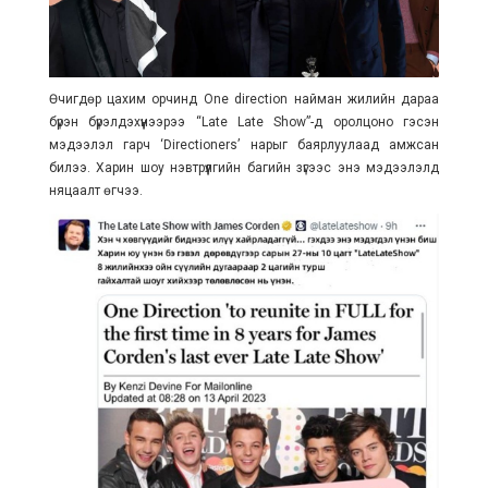
Өчигдөр цахим орчинд One direction найман жилийн дараа
бүрэн бүрэлдэхүүнээрээ “Late Late Show”-д оролцоно гэсэн
мэдээлэл гарч ‘Directioners’ нарыг баярлуулаад амжсан
билээ. Харин шоу нэвтрүүлгийн багийн зүгээс энэ мэдээлэлд
няцаалт өгчээ.