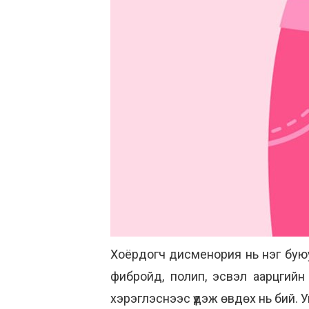
Хоёрдогч дисменория нь нэг бую
фибройд, полип, эсвэл аарцгийн
хэрэглэснээс үүдэж өвдөх нь бий. У