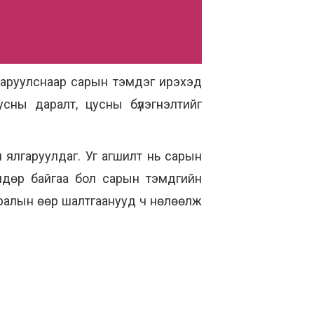
гаруулснаар сарын тэмдэг ирэхэд
усны даралт, цусны бүлэгнэлтийг
 ялгаруулдаг. Уг агшилт нь сарын
ндөр байгаа бол сарын тэмдгийн
ралын өөр шалтгаанууд ч нөлөөлж