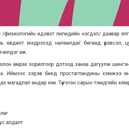
ин /физиологийн идэвхт липидийн нэгдэл/ даавар ял
нь өвдөлт мэдрэхэд нөлөөлдөг бөгөөд үрэвсэл, ц
лчилдэг аж.
олон амрах зорилгоор дотоод ханаа дагуулж шингэн
айна. Иймээс хэрэв биед простагландины хэмжээ ө
ах магадлал өндөр юм. Түүнчлэн сарын тэмдгийн хям
члөг
ус алдалт