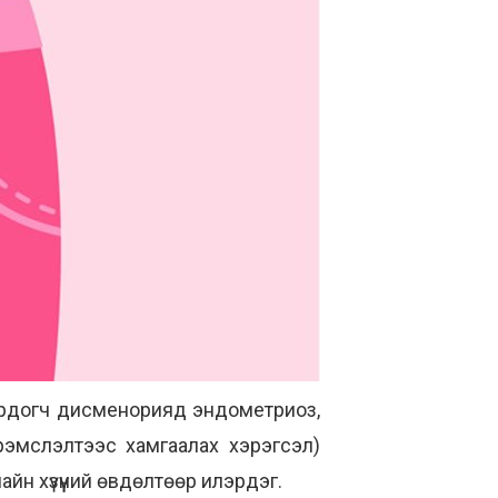
ёрдогч дисменорияд эндометриоз,
рэмслэлтээс хамгаалах хэрэгсэл)
айн хүзүүний өвдөлтөөр илэрдэг.