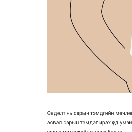
Өвдөлт нь сарын тэмдгийн мөчлөги
эсвэл сарын тэмдэг ирэх үед умайн
шинж тэмдгүүдийг өдөөж болно.