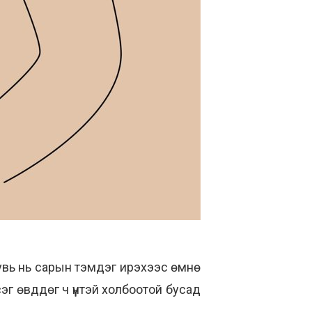
хувь нь сарын тэмдэг ирэхээс өмнө
эг өвддөг ч үүнтэй холбоотой бусад