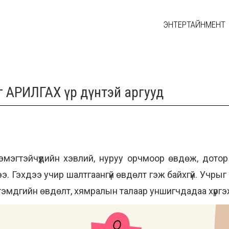
ЭНТЕРТАЙНМЕНТ
г АРИЛГАХ үр дүнтэй аргууд
мэгтэйчүүдийн хэвлий, нуруу орчмоор өвдөж, дотор
 дээ. Гэхдээ учир шалтгаангүй өвдөлт гэж байхгүй. Учры
мдгийн өвдөлт, хямралын талаар уншигчдадаа хүргэ