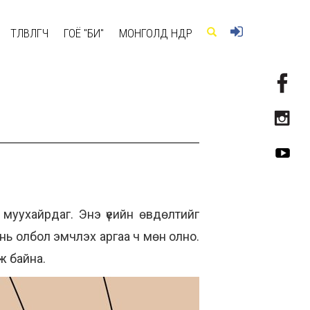
ТӨЛӨВЛӨГЧ
ГОЁ "БИ"
МОНГОЛД ӨНӨӨДӨР
 муухайрдаг. Энэ үеийн өвдөлтийг
г нь олбол эмчлэх аргаа ч мөн олно.
ж байна.