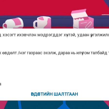
 хэсэгт ихэвчлэн мэдрэгддэг хүчтэй, удаан үргэлжи
 өвдөлт /нэг газраас эхэлж, дараа нь илүү том талбайд
а
ӨВДӨЛТИЙН ШАЛТГААН