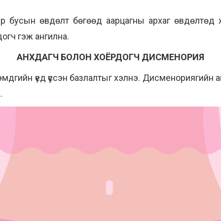
р бусын өвдөлт бөгөөд аарцагны архаг өвдөлтөд хүр
огч гэж ангилна.
АНХДАГЧ БОЛОН ХОЁРДОГЧ ДИСМЕНОРИЯ
дгийн үед үүссэн базлалтыг хэлнэ. Дисменориягийн а
.