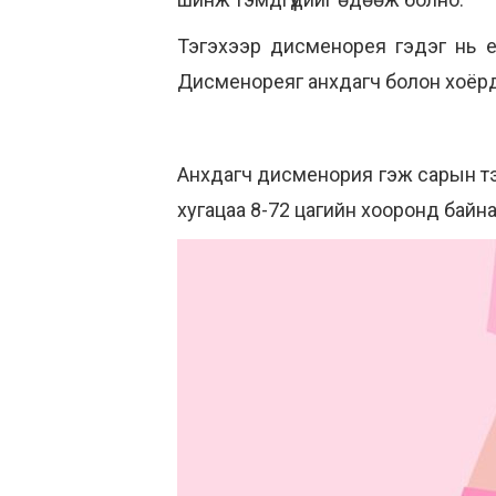
Тэгэхээр дисменорея гэдэг нь е
Дисменореяг анхдагч болон хоёрд
Анхдагч дисменория гэж сарын тэм
хугацаа 8-72 цагийн хооронд байна