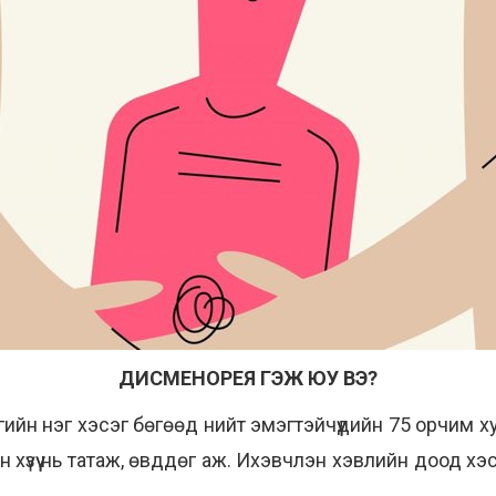
ДИСМЕНОРЕЯ ГЭЖ ЮУ ВЭ?
йн нэг хэсэг бөгөөд нийт эмэгтэйчүүдийн 75 орчим 
 хүзүү нь татаж, өвддөг аж. Ихэвчлэн хэвлийн доод хэс