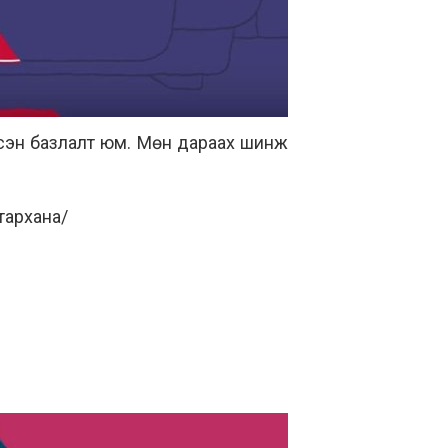
лсэн базлалт юм. Мөн дараах шинж
 тархана/