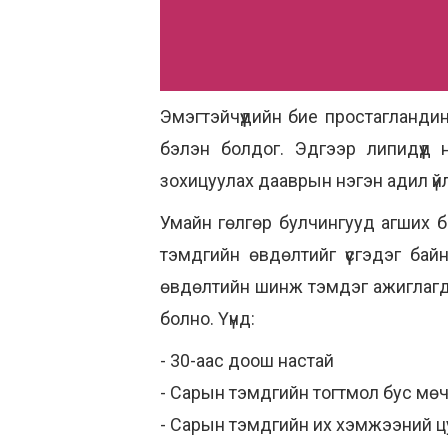
Эмэгтэйчүүдийн бие простагланд
бэлэн болдог. Эдгээр липидүүд 
зохицуулах дааврын нэгэн адил үй
Умайн гөлгөр булчингууд агших б
тэмдгийн өвдөлтийг үүсгэдэг б
өвдөлтийн шинж тэмдэг ажиглагд
болно. Үүнд:
- 30-аас доош настай
- Сарын тэмдгийн тогтмол бус мө
- Сарын тэмдгийн их хэмжээний ц