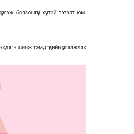
гэж болзошгүй хүчтэй таталт юм.
нхдагч шинж тэмдгүүдийн үргэлжлэх