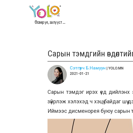
Өсвөр үе, залууст ...
Сарын тэмдгийн өвдөлтий
Сэтгүүлч Б.Намуун
| YOLO.MN
2021-01-21
Сарын тэмдэг ирэх үед дийлэнх э
зүйрлэж хэлэхэд ч хэцүү байдаг шүү
Иймээс дисменорея буюу сарын тэ