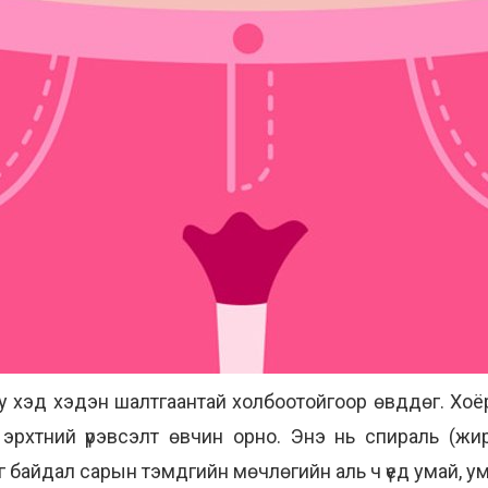
у хэд хэдэн шалтгаантай холбоотойгоор өвддөг. Хо
 эрхтний үрэвсэлт өвчин орно. Энэ нь спираль (жи
г байдал сарын тэмдгийн мөчлөгийн аль ч үед умай, ум