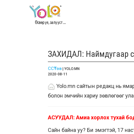
Өсвөр үе, залууст ...
ЗАХИДАЛ: Наймдугаар с
ССҮТөв
| YOLO.MN
2020-08-11
Yolo.mn сайтын редакц нь ямар 
болон эмчийн хариу зөвлөгөөг ула
АСУУДАЛ: Амиа хорлох тухай бо
Сайн байна уу? Би эмэгтэй, 17 нас