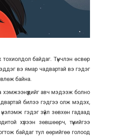
тохиолдол байдаг. Түүнчлэн өсвөр
мэддэг вэ ямар чадвартай вэ гэдэг
өвлөж байна.
а хэмжээнүүдийг авч мэдээж болно
чадвартай билээ гэдгээ олж мэдэх,
 үнэлэмж гэдэг зүйл зөвхөн гадаад
итой хүлээн зөвшөөрч, түүнийгээ
огтож байдаг тул өөрийгөө голоод