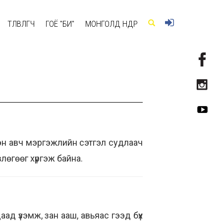
ТӨЛӨВЛӨГЧ
ГОЁ "БИ"
МОНГОЛД ӨНӨӨДӨР
лээн авч мэргэжлийн сэтгэл судлаач
лөгөөг хүргэж байна.
ад үзэмж, зан ааш, авьяас гээд бүх