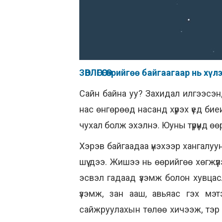
ЗӨВЛӨГӨӨ: Өөрийгөө байгаагаар нь 
Сайн байна уу? Захидал илгээсэн
нас өнгөрөөд насанд хүрэх үед би
чухал болж эхэлнэ. Юуны түрүүнд ө
Хэрэв байгаадаа үнэхээр хангалу
шүү дээ. Жишээ нь өөрийгөө хөгжү
эсвэл гадаад үзэмж болон хувцасл
үзэмж, зан ааш, авьяас гэх мэт
сайжруулахын төлөө хичээж, тэр 