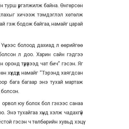
йн турш үргэлжилж байна. Өнгөрсөн
уулахыг хичээж тэмдэглэл хөтөлж
ухай гэж бодож байгаа, намайг царай
гүй. Үүнээс болоод дахиад л өөрийгөө
болсон л доо. Харин сайн гэдгээ
 оронд түрүүлээд чат бич” гэсэн. Яг
н хүүхдүүд намайг “Тэрэнд хаягдсан
оор бага багаар энэ тухай мартаж
 болсон.
л орвол юу болох бол гэхээс санаа
. Энэ тухайгаа хүнд хэлж чадахгүй
стой гэсэн ч төлбөрийн хувьд хэцүү