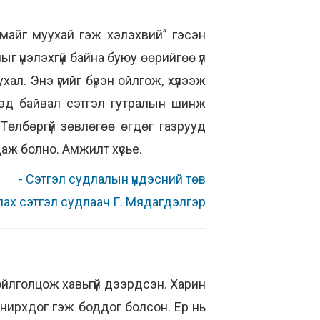
амайг муухай гэж хэлэхвий” гэсэн
г үнэлэхгүй байна буюу өөрийгөө үл
ал. Энэ үгийг бүрэн ойлгож, хүлээж
ээд байвал сэтгэл гутралын шинж
 Төлбөргүй зөвлөгөө өгдөг газрууд
ндаж болно. Амжилт хүсье.
- Сэтгэл судлалын үндэсний төв
лах сэтгэл судлаач Г. Мядагдэлгэр
ойлголцож хавьгүй дээрдсэн. Харин
онирхдог гэж боддог болсон. Ер нь