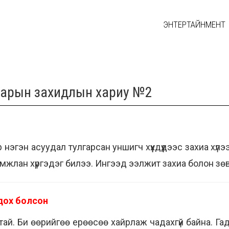
ЭНТЕРТАЙНМЕНТ
арын захидлын хариу №2
нэгэн асуудал тулгарсан уншигч хүүхдүүдээс захиа хү
мжлан хүргэдэг билээ. Ингээд ээлжит захиа болон зөв
дох болсон
тай. Би өөрийгөө ерөөсөө хайрлаж чадахгүй байна. Гада