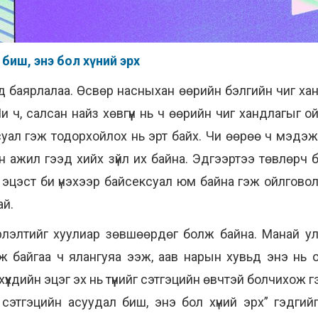
л биш, энэ бол хүний эрх
д баярлалаа. Өсвөр насныхан өөрийн бэлгийн чиг хан
Чи ч, салсан найз хөвгүүн нь ч өөрийн чиг хандлагыг
ал гэж тодорхойлох нь эрт байх. Чи өөрөө ч мэдэж б
ын ажил гээд хийх зүйл их байна. Эдгээртээ төвлөрч
 эцэст би үнэхээр байсексуал юм байна гэж ойлговол
ай.
рлэлтийг хуулиар зөвшөөрдөг болж байна. Манай 
иж байгаа ч ялангуяа ээж, аав нарын хувьд энэ нь о
үхдийн эцэг эх нь түүнийг сэтгэцийн өвчтэй болчихож 
 сэтгэцийн асуудал биш, энэ бол хүний эрх” гэдгий