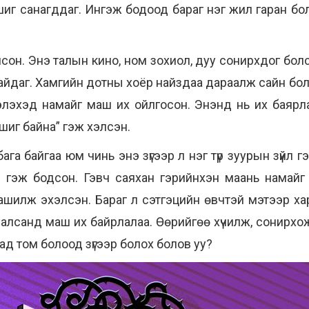
г санагддаг. Ингэж бодоод бараг нэг жил гаран болж 
сон. Энэ талын кино, ном зохиол, дуу сонирхдог болсо
ад байдаг. Хамгийн дотны хоёр найздаа дараалж сайн б
лэхэд намайг маш их ойлгосон. Энэнд нь их баярлад
шиг байна” гэж хэлсэн.
ага байгаа юм чинь энэ зүгээр л нэг түр зуурын зүйл г
 гэж бодсон. Гэвч саяхан гэрийнхэн маань намайг 
ашилж эхэлсэн. Бараг л сэтгэцийн өвчтэй мэтээр ха
усалсанд маш их байрлалаа. Өөрийгөө хүчилж, сонирхо
ад том болоод зүгээр болох болов уу?