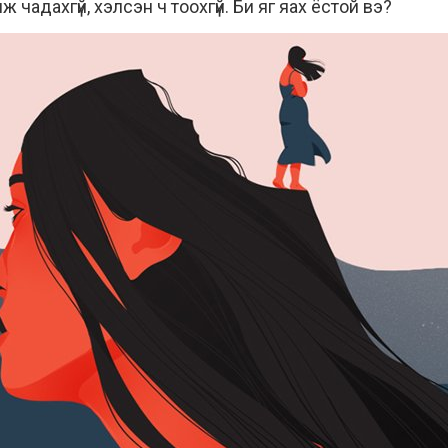
 чадахгүй, хэлсэн ч тоохгүй. Би яг яах ёстой вэ?