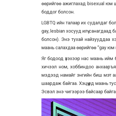
өөрийгөө ажиглахад bisexual юм ши
боддог болсон.
LGBTQ ийн талаар их судалдаг бол
gay, lesbian хосууд илүү санагда
болсон). Энэ тухай найзууддаа хэ
маань салахдаа өөрийгөө “gay юм 
Яг бодоод үзэхээр нас маань ийм б
хичээл ном, хоббиндоо анхааръя
мэдээд намайг энгийн биш мэт а
шаардаж байгаа. Хэцүү үед маань т
Эсвэл энэ чигээрээ байсаар байга