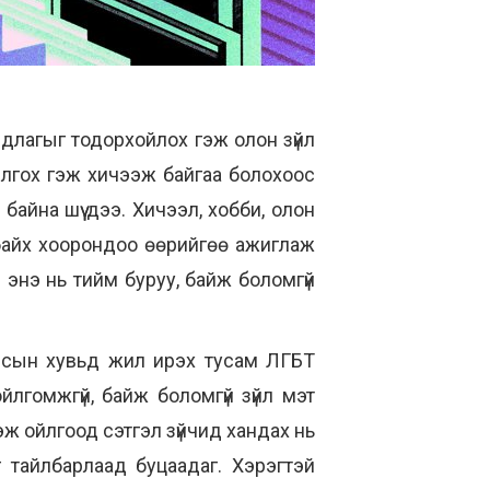
длагыг тодорхойлох гэж олон зүйл
 ойлгох гэж хичээж байгаа болохоос
айна шүү дээ. Хичээл, хобби, олон
 байх хоорондоо өөрийгөө ажиглаж
 энэ нь тийм буруу, байж боломгүй
улсын хувьд жил ирэх тусам ЛГБТ
йлгомжгүй, байж боломгүй зүйл мэт
гэж ойлгоод сэтгэл зүйчид хандах нь
г тайлбарлаад буцаадаг. Хэрэгтэй