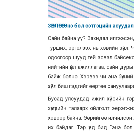
ЗӨВЛӨГӨӨ: Энэ бол сэтгэцийн асууда
Сайн байна уу? Захидал илгээсэн
турших, эргэлзэх нь хэвийн зүйл. 
одоогоор шууд гей эсвэл байсексу
нийтийн үйл ажиллагаа, сайн дур
байж болно. Хэрвээ чи энэ бүхний
зүйл биш гэдгийг өөртөө сануулаар
Бусад улсуудад ижил хүйсийн гэ
хүмүүсийн талаарх ойлголт эерэгж
хэвээр байна. Өөрийгөө илчилсэн хү
их байдаг. Тэр үед бид “энэ бол