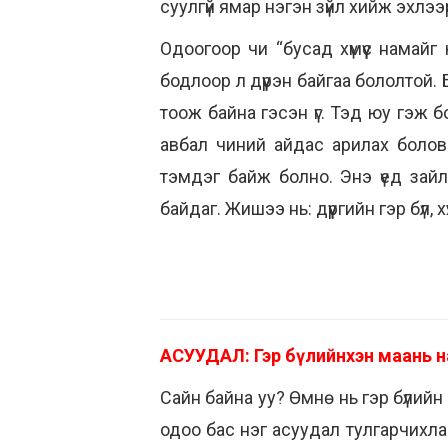
суулгүй ямар нэгэн зүйл хийж эхлээ
Одоогоор чи “бусад хүмүүс намай
бодлоор л дүүрэн байгаа бололтой.
тоож байна гэсэн үг. Тэд юу гэж б
авбал чиний айдас арилах болов
тэмдэг байж болно. Энэ үед зайлш
байдаг. Жишээ нь: дүүргийн гэр бүл
АСУУДАЛ: Гэр бүлийнхэн маань н
Сайн байна уу? Өмнө нь гэр бүлий
одоо бас нэг асуудал тулгарчихла