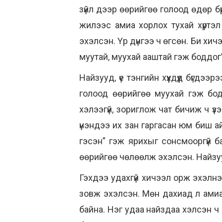
зүйл дээр өөрийгөө голоод өдөр б
жилээс амиа хорлох тухай хүртэ
эхэлсэн. Үр дүнгээ ч өгсөн. Би хич
муутай, муухай ааштай гэж боддог
Найзууд, үе тэнгийн хүүхдүүд бүгдээ
голоод өөрийгөө муухай гэж бод
хэлээгүй, зориглож чат бичиж ч үзэ
үнэндээ их зан гаргасан юм биш ай
гэсэн” гэж ярихыг сонсмооргүй б
өөрийгөө чөлөөлж эхэлсэн. Найзуу
Гэхдээ удахгүй хичээл орж эхэлнэ
зовж эхэлсэн. Мөн дахиад л амиа 
байна. Нэг удаа найздаа хэлсэн ч 