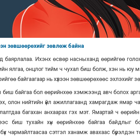
хүлээн зөвшөөрөхийг зөвлөж байна
д баярлалаа. Ихэнх өсвөр насныханд өөрийгөө голох 
еийн ялгаа, онцлог тийм ч чухал биш болж, хэн нь юу 
өрийгөө байгаагаар нь хүлээн зөвшөөрөхөөс эхлэхийг з
ун биш байгаа бол өөрийнхөө хэмжээнд авч болох арг
үлэх, олон нийтийн үйл ажиллагаанд хамрагдаж ямар 
алтдаа багахан анхаарах гэх мэт. Ямартай ч өөрийн
ээс биш тухайн хүн өөрийнхөө байгаа байдлыг бод
бүх чармайлтаасаа сэтгэл ханамж авахаас бүрэлдэн т