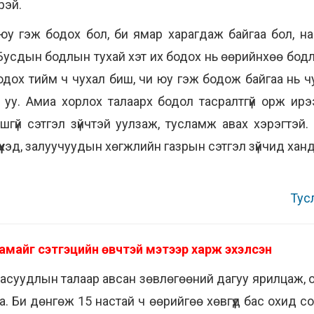
рэй.
г юу гэж бодох бол, би ямар харагдаж байгаа бол, н
 Бусдын бодлын тухай хэт их бодох нь өөрийнхөө бодлы
одох тийм ч чухал биш, чи юу гэж бодож байгаа нь чух
 уу. Амиа хорлох талаарх бодол тасралтгүй орж ир
гүй сэтгэл зүйчтэй уулзаж, тусламж авах хэрэгтэй.
, хүүхэд, залуучуудын хөгжлийн газрын сэтгэл зүйчид ха
Тус
амайг сэтгэцийн өвчтэй мэтээр харж эхэлсэн
н асуудлын талаар авсан зөвлөгөөний дагуу ярилцаж, 
а. Би дөнгөж 15 настай ч өөрийгөө хөвгүүд бас охид с