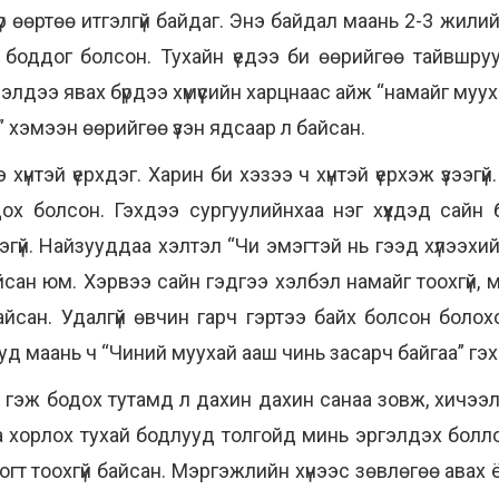
үр өөртөө итгэлгүй байдаг. Энэ байдал маань 2-3 жили
л боддог болсон. Тухайн үедээ би өөрийгөө тайвшр
ээлдээ явах бүрдээ хүмүүсийн харцнаас айж “намайг му
” хэмээн өөрийгөө үзэн ядсаар л байсан.
рээ хүнтэй үерхдэг. Харин би хэзээ ч хүнтэй үерхэж үзээ
ох болсон. Гэхдээ сургуулийнхаа нэг хүүхдэд сайн 
эгүй. Найзууддаа хэлтэл “Чи эмэгтэй нь гээд хүлээхийн
сан юм. Хэрвээ сайн гэдгээ хэлбэл намайг тоохгүй, мө
айсан. Удалгүй өвчин гарч гэртээ байх болсон болох
д маань ч “Чиний муухай ааш чинь засарч байгаа” гэх
 гэж бодох тутамд л дахин дахин санаа зовж, хичээ
хорлох тухай бодлууд толгойд минь эргэлдэх боллоо
огт тоохгүй байсан. Мэргэжлийн хүнээс зөвлөгөө авах ё