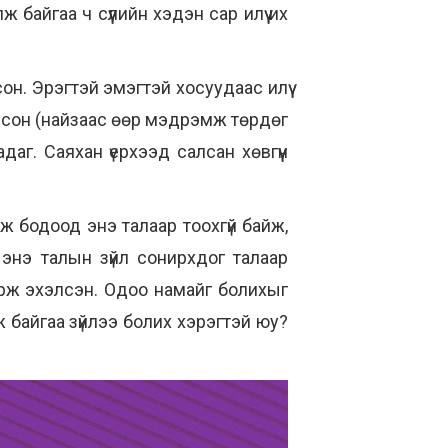
байгаа ч сүүлийн хэдэн сар илүү их
н. Эрэгтэй эмэгтэй хосуудаас илүү
олсон (найзаас өөр мэдрэмж төрдөг
аг. Саяхан үерхээд салсан хөвгүүн
эж бодоод энэ талаар тоохгүй байж,
энэ талын зүйл сонирхдог талаар
рж эхэлсэн. Одоо намайг болихыг
ж байгаа зүйлээ болих хэрэгтэй юу?