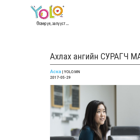
Өсвөр үе, залууст ...
Ахлах ангийн СУРАГЧ 
Аска
| YOLO.MN
2017-05-29