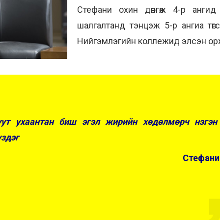
Стефани охин дөнгөж 4-р анги
шалгалтанд тэнцэж 5-р ангиа төгс
Нийгэмлэгийн коллежид элсэн ор
уут ухаантан биш эгэл жирийн хөдөлмөрч нэгэн
үздэг
Стефани