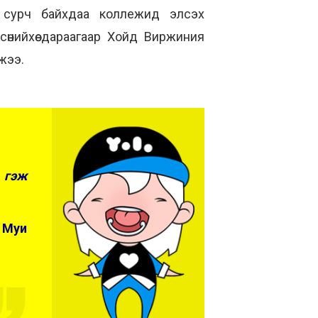
д сурч байхдаа коллежид элсэх
сөнийхөө дараагаар Хойд Виржиния
жээ.
 гэж
 Муи