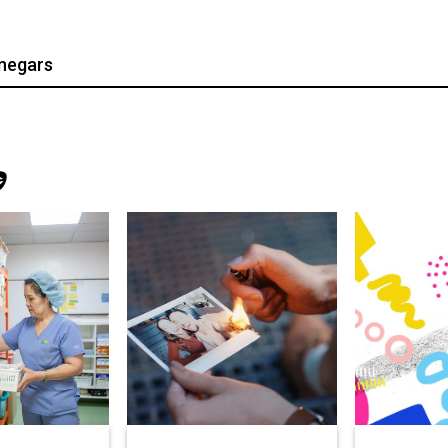
negars
Э