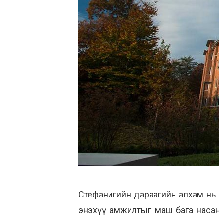
Стефанигийн дараагийн алхам нь
энэхүү амжилтыг маш бага наса