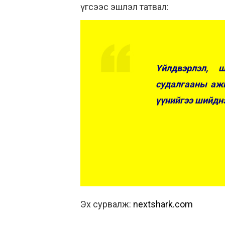
үгсээс эшлэл татвал:
Үйлдвэрлэл, 
судалгааны ажи
үүнийгээ шийдн
Эх сурвалж:
nextshark.com