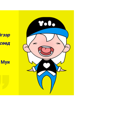
гээр
сөөд
 Муи