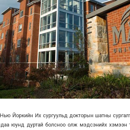
 Нью Йоркийн Их сургуульд докторын шатны сургал
ндаа юунд дуртай болсноо олж мэдсэнийх хэмээн т