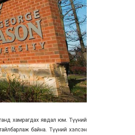
танд хамрагдах явдал юм. Түүний
айлбарлаж байна. Түүний хэлсэн