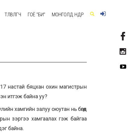
ТӨЛӨВЛӨГЧ
ГОЁ "БИ"
МОНГОЛД ӨНӨӨДӨР
аа 17 настай бяцхан охин магистрын
хэн итгэж байна уу?
йн хамгийн залуу оюутан нь бөгөөд
рын зэргээ хамгаалах гэж байгаа
эг байна.