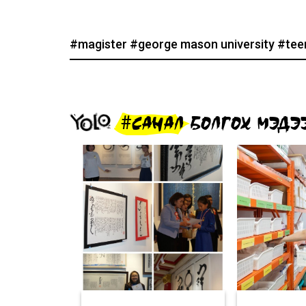
#magister
#george mason university
#tee
#САНАЛ БОЛГОХ МЭДЭ