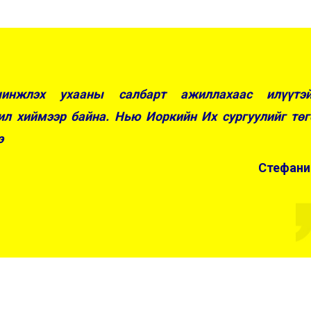
шинжлэх ухааны салбарт ажиллахаас илүүтэй
л хиймээр байна. Нью Иоркийн Их сургуулийг төг
э
Стефани