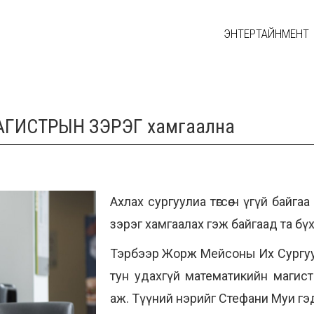
ЭНТЕРТАЙНМЕНТ
МАГИСТРЫН ЗЭРЭГ хамгаална
Ахлах сургуулиа төгсөө ч үгүй байг
зэрэг хамгаалах гэж байгаад та бү
Тэрбээр Жорж Мейсоны Их Сургуули
тун удахгүй математикийн магист
аж. Түүний нэрийг Стефани Муи гэд