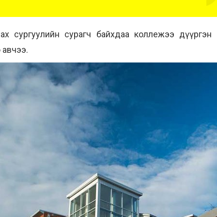
лах сургуулийн сурагч байхдаа коллежээ дүүргэ
 авчээ.