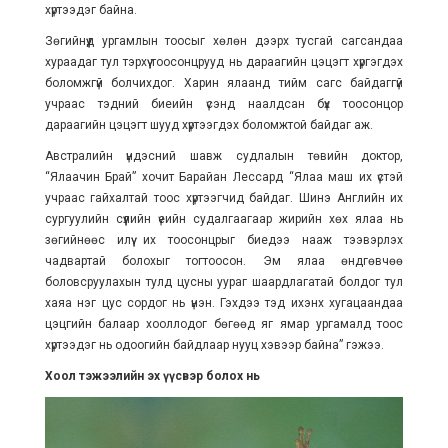
хүртээдэг байна.
Зөгийнүүд ургамлын тоосыг хөлөн дээрх тусгай сагсандаа
хураадаг тул тэрхүү тоосонцрууд нь дараагийн цэцэгт хүргэгдэх
боломжгүй болчихдог. Харин ялаанд тийм сагс байдаггүй
учраас тэдний биеийн үсэнд наалдсан бүх тоосонцор
дараагийн цэцэгт шууд хүртээгдэх боломжтой байдаг аж.
Австралийн үндэсний шавж судлалын төвийн доктор,
“Ялаачин Брай” хочит Барайан Лессард “Ялаа маш их үстэй
учраас гайхалтай тоос хүртээгчид байдаг. Шинэ Английн их
сургуулийн сүүлийн үеийн судалгаагаар жирийн хөх ялаа нь
зөгийнөөс илүү их тоосонцрыг биедээ нааж тээвэрлэх
чадвартай болохыг тогтоосон. Эм ялаа өндгөвчөө
боловсруулахын тулд цусны уураг шаардлагатай болдог тул
хаяа нэг цус сордог нь үнэн. Гэхдээ тэд ихэнх хугацаандаа
цэцгийн балаар хооллодог бөгөөд яг ямар ургамалд тоос
хүртээдэг нь одоогийн байдлаар нууц хэвээр байна” гэжээ.
Хоол тэжээлийн эх үүсвэр болох нь