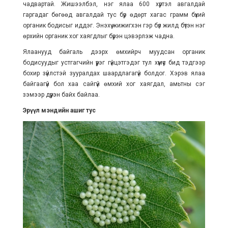
чадвартай. Жишээлбэл, нэг ялаа 600 хүртэл авгалдай
гаргадаг бөгөөд авгалдай тус бүр өдөрт хагас грамм бүхий
органик бодисыг иддэг. Энэхүү жижигхэн гэр бүл жилд бүтэн нэг
өрхийн органик хог хаягдлыг бүрэн цэвэрлэж чадна.
Ялаанууд байгаль дээрх өмхийрч муудсан органик
бодисуудыг устгагчийн үүрэг гүйцэтгэдэг тул хүмүүс бид тэдгээр
бохир зүйлстэй зууралдах шаардлагагүй болдог. Хэрэв ялаа
байгаагүй бол хаа сайгүй өмхий хог хаягдал, амьтны сэг
зэмээр дүүрэн байх байлаа.
Эрүүл мэндийн ашиг тус