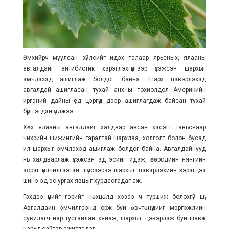
Өмхийрч муулсан зүйлсийг идэх талаар ярьсных, ялааны
авгалдайг антибиотик хэрэглэхгүйгээр үхэжсэн шархыг
эмчлэхэд ашиглаж болдог байна. Шарх цэвэрлэхэд
авгалдай ашигласан тухай анхны тохиолдол Америкийн
иргэний дайны үед цэргүүд дээр ашиглагдаж байсан тухай
бүртгэгдэн үлджээ.
Хөх ялааны авгалдайг халдвар авсан хэсэгт тавьснаар
чихрийн шижингийн гаралтай шархлаа, холголт болон бусад
ил шархыг эмчлэхэд ашиглаж болдог байна. Авгалдайнууд
нь халдварлаж үхэжсэн эд эсийг идэж, өөрсдийн нянгийн
эсрэг үйлчилгээтэй шүлсээрээ шархыг цэвэрлэхийн зэрэгцээ
шинэ эд эс ургах явцыг хурдасгадаг аж.
Гэхдээ үүнийг гэрийг нөхцөлд хэзээ ч туршиж болохгүй шүү.
Авгалдайн эмчилгээнд орж буй өвчтөнүүдийг мэргэжлийн
сувилагч нар тусгайлан хянаж, шархыг цэвэрлэж буй шавж