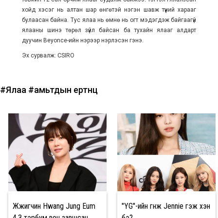
хойд хэсэг нь алтан шар өнгөтэй нэгэн шавж түүний харааг
булаасан байна. Тус ялаа нь өмнө нь огт мэдэгдэж байгаагүй
ялааны шинэ төрөл зүйл байсан ба тухайн ялааг алдарт
дуучин Beyonce-ийн нэрээр нэрлэсэн гэнэ.
Эх сурвалж: CSIRO
#Ялаа
#амьтдын ертөнц
Жүжигчин Hwang Jung Eum
"YG"-ийн гүнж Jennie гэж хэн
4.3 тэрбум вон завшсан
бэ?