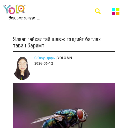
Өсвөр үе, залууст ...
Ялааг гайхалтай шавж гэдгийг батлах
таван баримт
С.Оюундарь
| YOLO.MN
2026-06-12