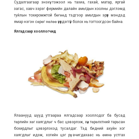
Судалгаагаар энэхүү тэжээл нь тахиа, гахай, матар, яргай
загас, хавч зэрэг фермийн далайн амьтдын хоолны дэглэмд
туйлын тохиромжтой бөгөөд тэдгээр амьтдын эрүүл мэндэд
ямар нэгэн сөрөг нөлөө үзүүлдэггүй болох нь тогтоогдсон байна.
Ялгадсаар хооллогчид
Ялаанууд шууд утгаараа ялгадсаар хооллодог ба бусад
төрлийн хөг хаягдлыг ч бас цэвэрлэж, хүн төрөлхтний тарьсан
бохирдлыг цэвэрлэхэд тусалдаг. Тэд бидний ахуйн хог
хаягдлыг идэж, хогийн цэг рүү ачигдахаас нь өмнө устгах