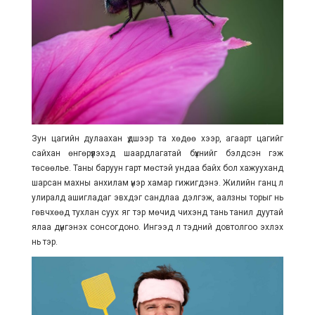
Зун цагийн дулаахан үдшээр та хөдөө хээр, агаарт цагийг
сайхан өнгөрүүлэхэд шаардлагатай бүхнийг бэлдсэн гэж
төсөөлье. Таны баруун гарт мөстэй ундаа байх бол хажууханд
шарсан махны анхилам үнэр хамар гижигдэнэ. Жилийн ганц л
улиралд ашигладаг эвхдэг сандлаа дэлгэж, аалзны торыг нь
гөвчхөөд тухлан суух яг тэр мөчид чихэнд тань танил дуутай
ялаа дүнгэнэх сонсогдоно. Ингээд л тэдний довтолгоо эхлэх
нь тэр.