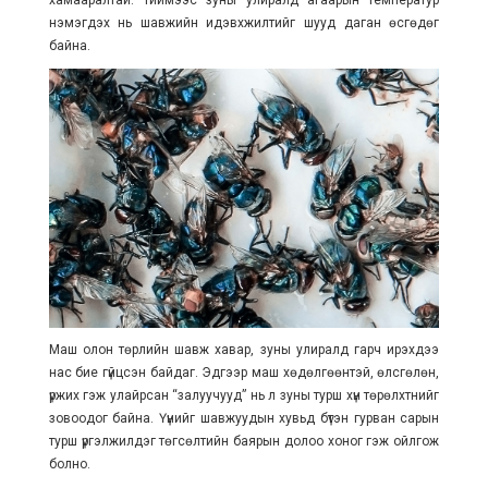
нэмэгдэх нь шавжийн идэвхжилтийг шууд даган өсгөдөг
байна.
Маш олон төрлийн шавж хавар, зуны улиралд гарч ирэхдээ
нас бие гүйцсэн байдаг. Эдгээр маш хөдөлгөөнтэй, өлсгөлөн,
үржих гэж улайрсан “залуучууд” нь л зуны турш хүн төрөлхтнийг
зовоодог байна. Үүнийг шавжуудын хувьд бүтэн гурван сарын
турш үргэлжилдэг төгсөлтийн баярын долоо хоног гэж ойлгож
болно.