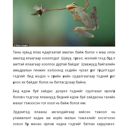
Таны хувьд ялаа ядаргаатай амьтан байж болох ч маш олон
амьтад ялаагаар хооллодог. Шувуу, гүрвэл, мэлхий гээд бүгд л
амттай ялаагаар хооллох дуртай байдаг. Шавжууд байгалийн
амьдралын гинжин хэлхээнд хэдийн чухал үүрэг гүйцэтгэдэг
гэдгийг бид мэдэх ч сүүлийн үеийн судалгаагаар тэдний үүрэг
үүнээс их байдаг болох нь батлагдсаар байна.
Бид идэж буй зайдас дээрээ тэднийг суулгахыг хүсэхгүй
боловч тэдгээр ялаанууд бидний идэж буй зайдасны гахайн
махыг тэжээсэн гол хоол нь байж болох юм.
Эрдэмтэд ялааны авгалдайгаар хийсэн тэжээл нь
уламжлалт хөдөө аж ахуйн малын тэжээлийг хэсэгчлэн
эсвэл бүр мөсөн орлож чадна гэдгийг батлан харуулжээ.