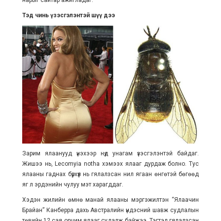
нарыг сайтар ажигладаг.
Тэд чинь үзэсгэлэнтэй шүү дээ
Зарим ялаанууд үнэхээр нүд унагам үзэсгэлэнтэй байдаг.
Жишээ нь, Lecomyia notha хэмээх ялааг дурдаж болно. Тус
ялааны гаднах бүрхүүл нь гялалзсан нил ягаан өнгөтэй бөгөөд
яг л эрдэнийн чулуу мэт харагддаг.
Хэдэн жилийн өмнө манай ялааны мэргэжилтэн “Ялаачин
Брайан” Канберра дахь Австралийн үндэсний шавж судлалын
төвийн 12 сая орчим ялааг судалж байжээ. Тэгтэл гялалзсан