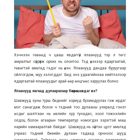
Хэчнээн гөвөөд ч цааш явдаггүй ялаанууд тэр л төгс
амралтыг сүйрүүлж орхих нь олонтоо. Тэд үнэхээр ядаргаатай,
төвөгтэй амьтад гэдэг нь үнэн. Ялаанууд дандаа буруугаар
ойлгогдож, муу хэлэгддэг. Бид энэ удаагийнхаа нийтлэлээр
ядаргаатай ялаануудыг арай өөр өнцгөөс харуулах болно.
Ялаанууд яагаад дулаарахаар бөөнөөрөө шавдаг вэ?
Шавжууд зуны турш биднийг зориуд бухимдуулах гэж ирдэг
мэт санагдаж болох ч тэдний тоо дулааны улиралд гэнэт
өсдөг шалтгаан нь өвлийн хур тунадас, хоол тэжээлийн
олдоц болон агаарын температур нэмэгдэх зэрэгтэй маш
нарийн хамааралтай байдаг. Шавжууд нь хүйтэн цуст амьтад
учраас тэдний биеийн дулаан гадаад орчноос шууд
хамааралтай. Тиймээс зуны улиралд агаарын температур