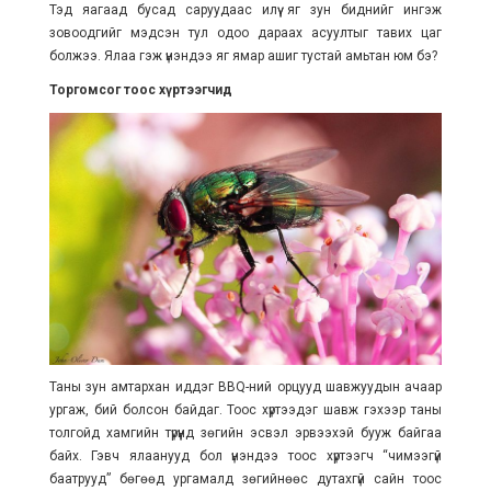
Тэд яагаад бусад саруудаас илүү яг зун биднийг ингэж
зовоодгийг мэдсэн тул одоо дараах асуултыг тавих цаг
болжээ. Ялаа гэж үнэндээ яг ямар ашиг тустай амьтан юм бэ?
Торгомсог тоос хүртээгчид
Таны зун амтархан иддэг BBQ-ний орцууд шавжуудын ачаар
ургаж, бий болсон байдаг. Тоос хүртээдэг шавж гэхээр таны
толгойд хамгийн түрүүнд зөгийн эсвэл эрвээхэй бууж байгаа
байх. Гэвч ялаанууд бол үнэндээ тоос хүртээгч “чимээгүй
баатрууд” бөгөөд ургамалд зөгийнөөс дутахгүй сайн тоос