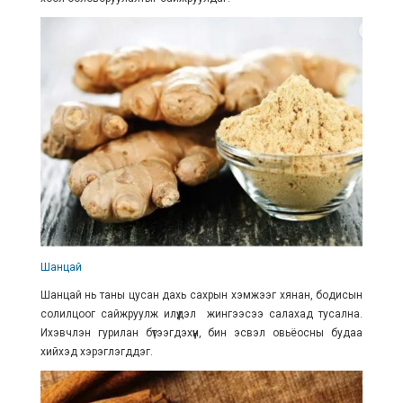
Шанцай
Шанцай нь таны цусан дахь сахрын хэмжээг хянан, бодисын
солилцоог сайжруулж илүүдэл жингээсээ салахад тусална.
Ихэвчлэн гурилан бүтээгдэхүүн, бин эсвэл овьёосны будаа
хийхэд хэрэглэгддэг.