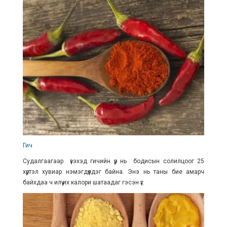
Гич
Судалгаагаар үзэхэд гичийн үр нь бодисын солилцоог 25
хүртэл хувиар нэмэгдүүлдэг байна. Энэ нь таны бие амарч
байхдаа ч илүү их калори шатаадаг гэсэн үг.