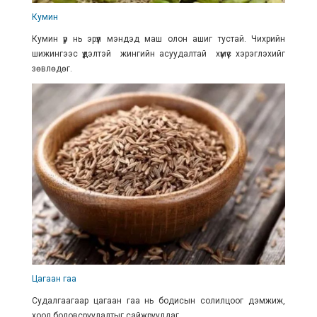
Кумин
Кумин үр нь эрүүл мэндэд маш олон ашиг тустай. Чихрийн
шижингээс үүдэлтэй жингийн асуудалтай хүмүүс хэрэглэхийг
зөвлөдөг.
Цагаан гаа
Судалгаагаар цагаан гаа нь бодисын солилцоог дэмжиж,
хоол боловсруулалтыг сайжруулдаг.