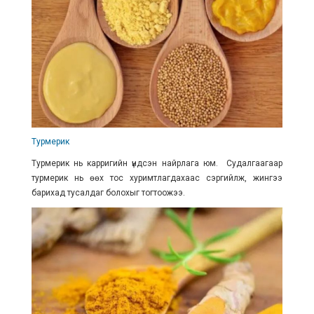
Турмерик
Турмерик нь карригийн үндсэн найрлага юм. Судалгаагаар
турмерик нь өөх тос хуримтлагдахаас сэргийлж, жингээ
барихад тусалдаг болохыг тогтоожээ.