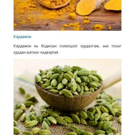
Кардамон
Кардамон нь бодисын солилцоог хурдасгаж, өөх тосыг
хурдан шатаах чадвартай.