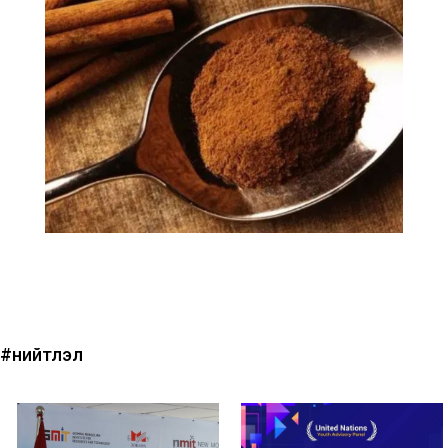
#нийтлэл