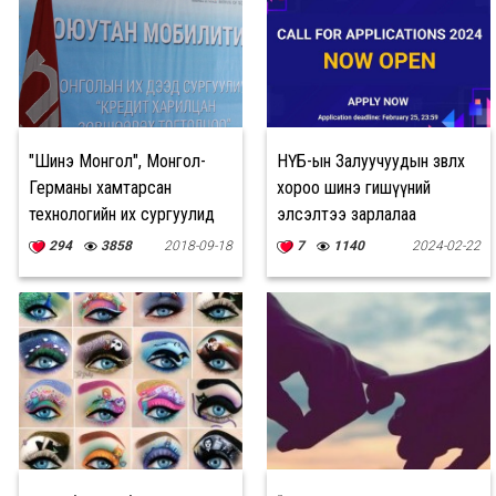
"Шинэ Монгол", Монгол-
НҮБ-ын Залуучуудын зөвлөх
Германы хамтарсан
хороо шинэ гишүүний
технологийн их сургуулид
элсэлтээ зарлалаа
оюутнуудын кредитийг
294
3858
2018-09-18
7
1140
2024-02-22
харилцан зөвшөөрнө