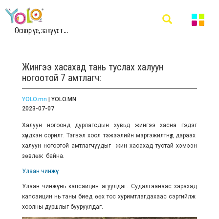
Өсвөр үе, залууст ...
Жингээ хасахад тань туслах халуун
ногоотой 7 амтлагч:
YOLO.mn
| YOLO.MN
2023-07-07
Халуун ногоонд дурлагсдын хувьд жингээ хасна гэдэг
хүндхэн сорилт. Тэгвэл хоол тэжээлийн мэргэжилтнүүд дараах
халуун ногоотой амтлагчуудыг жин хасахад тустай хэмээн
зөвлөж байна.
Улаан чинжүү
Улаан чинжүү нь капсаицин агуулдаг. Судалгаанаас харахад
капсаицин нь таны биед өөх тос хуримтлагдахаас сэргийлж
хоолны дуршлыг бууруулдаг.