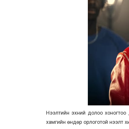
Нээлтийн эхний долоо хоногтоо 
хамгийн өндөр орлоготой нээлт х