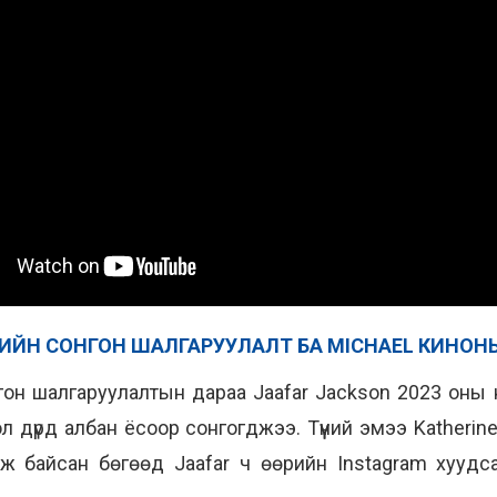
ИЙН СОНГОН ШАЛГАРУУЛАЛТ БА MICHAEL КИНО
он шалгаруулалтын дараа Jaafar Jackson 2023 оны н
 дүрд албан ёсоор сонгогджээ. Түүний эмээ Katherine
ж байсан бөгөөд Jaafar ч өөрийн Instagram хуудс