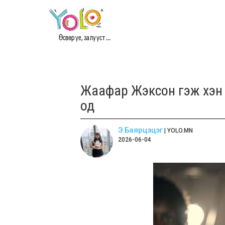
Өсвөр үе, залууст ...
Жаафар Жэксон гэж хэн 
од
Э.Баярцэцэг
| YOLO.MN
2026-06-04