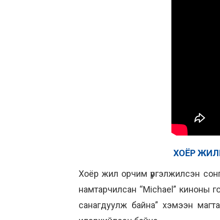
ХОЁР ЖИЛ
Хоёр жил орчим үргэлжилсэн сонг
намтарчилсан “Michael” киноны гол
санагдуулж байна” хэмээн магта