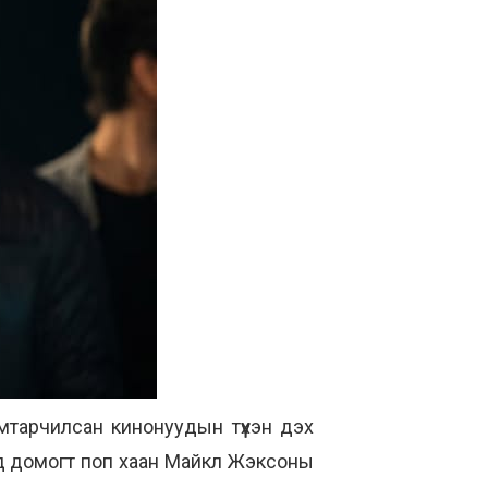
тарчилсан кинонуудын түүхэн дэх
онд домогт поп хаан Майкл Жэксоны