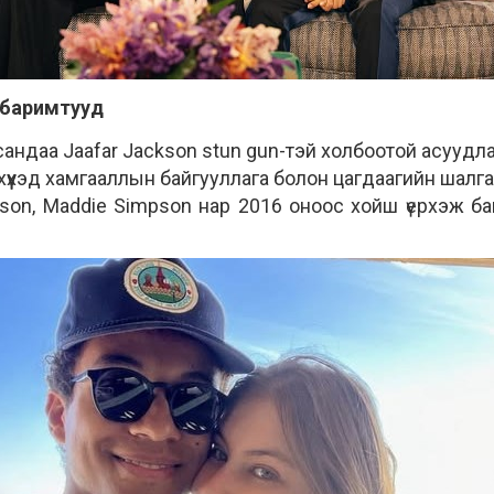
 баримтууд
сандаа Jaafar Jackson stun gun-тэй холбоотой асууд
хүүхэд хамгааллын байгууллага болон цагдаагийн шалга
kson, Maddie Simpson нар 2016 оноос хойш үерхэж ба