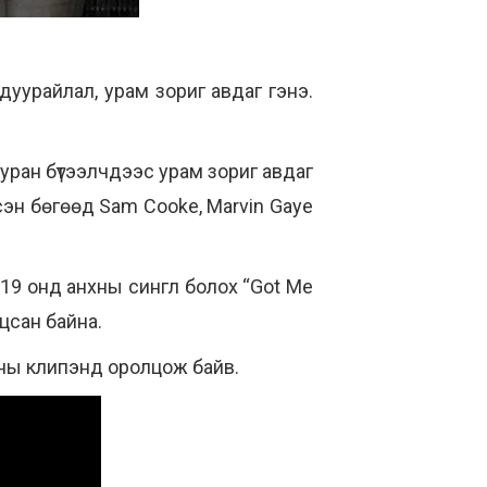
дуурайлал, урам зориг авдаг гэнэ.
 уран бүтээлчдээс урам зориг авдаг
сэн бөгөөд Sam Cooke, Marvin Gaye
019 онд анхны сингл болох “Got Me
ацсан байна.
ууны клипэнд оролцож байв.