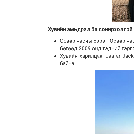
Хувийн амьдрал ба сонирхолтой
Өсвөр насны хэрэг: Өсвөр на
бөгөөд 2009 онд тэдний гэрт 
Хувийн харилцаа: Jaafar Jac
байна.