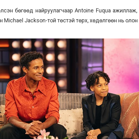
лсэн бөгөөд найруулагчаар Antoine Fuqua ажиллаж, L
он Michael Jackson-той төстэй төрх, хөдөлгөөн нь оло