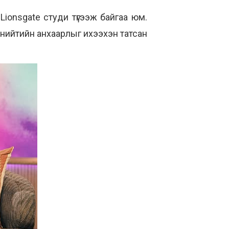
ionsgate студи түгээж байгаа юм.
н нийтийн анхаарлыг ихээхэн татсан