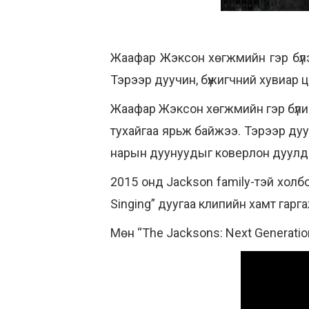
Жаафар Жэксон хөгжмийн гэр бүлээ
Тэрээр дуучин, бүжигчний хувиар 
Жаафар Жэксон хөгжмийн гэр бүлийн
тухайгаа ярьж байжээ. Тэрээр дуу
нарын дуунуудыг коверлон дуулда
2015 онд Jackson family-тэй холб
Singing” дуугаа клипийн хамт гарга
Мөн “The Jacksons: Next Generatio