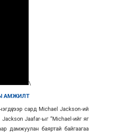
\
НЫ АМЖИЛТ
эгдүгээр сард Michael Jackson-ий
 Jackson Jaafar-ыг “Michael-ийг яг
аар дамжуулан баяртай байгаагаа