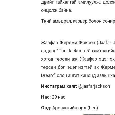
дүрийг гайхалтай амилуулж, дэл
онцолж байна.
Түүний амьдрал, карьер болон сони
Жаафар Жереми Жэксон (Jaafar Je
алдарт "The Jackson 5" хамтлаги
хотод төрсөн аж. Жаафар эцэг эхи
төрсөн бол эцэг нэгтэй ах Жермей
Dream" олон ангит кинонд аавынхаа
Инстаграм хаяг:
@jaafarjackson
Нас:
29 нас
Орд:
Арслангийн орд (Leo)