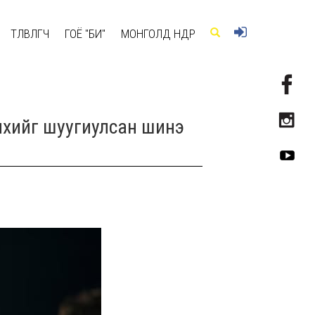
ТӨЛӨВЛӨГЧ
ГОЁ "БИ"
МОНГОЛД ӨНӨӨДӨР
лхийг шуугиулсан шинэ