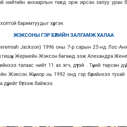
хий нийтийн анхаарлын төвд орж ирсэн залуу уран 
рхолтой баримтуудыг хүргэе.
ЖЭКСОНЫ ГЭР БҮЛИЙН ЗАЛГАМЖ ХАЛАА
remiah Jackson) 1996 оны 7-р сарын 25-нд Лос-Анже
йн гишүүн Жермейн Жэксон бөгөөд ээж Алехандра Жен
йнхээ талаас нийт 11 ах эгч, дүүтэй . Түүний төрсөн 
н Жэксон Жүниор нь 1992 онд гэр бүлийнхээ тухай ө
 дүрийг бүтээж байжээ.