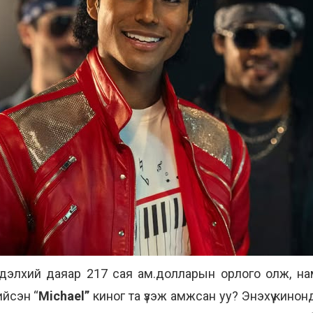
дэлхий даяар 217 сая ам.долларын орлого олж, нам
ийсэн “
Michael”
киног та үзэж амжсан уу? Энэхүү кин