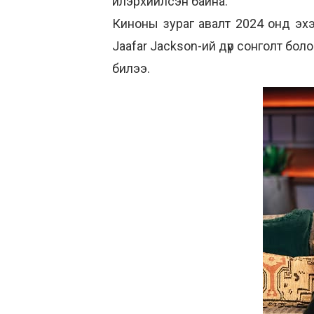
илэрхийлсэн байна.
Киноны зураг авалт 2024 онд эхэ
Jaafar Jackson-ий дүр сонголт бол
билээ.