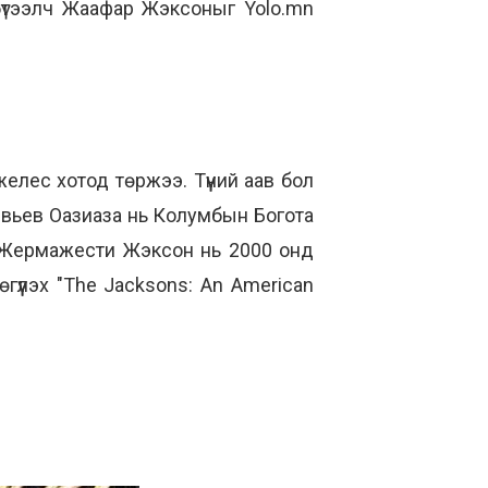
бүтээлч Жаафар Жэксоныг Yolo.mn
лес хотод төржээ. Түүний аав бол
евьев Оазиаза нь Колумбын Богота
дүү Жермажести Жэксон нь 2000 онд
гүүлэх "The Jacksons: An American