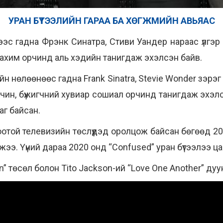
УРАН БҮТЭЭЛИЙН ГАРАА БА ХӨГЖМИЙН АВЬЯАС
с гадна Фрэнк Синатра, Стиви Уандер нараас үлгэр 
цахим орчинд аль хэдийн танигдаж эхэлсэн байв.
 нөлөөнөөс гадна Frank Sinatra, Stevie Wonder зэрэг
чин, бүжигчний хувиар сошиал орчинд танигдаж эхэл
г байсан.
оотой телевизийн төслүүдэд оролцож байсан бөгөөд 2
жээ. Үүний дараа 2020 онд “Confused” уран бүтээлээ ц
n” төсөл болон Tito Jackson-ий “Love One Another” д