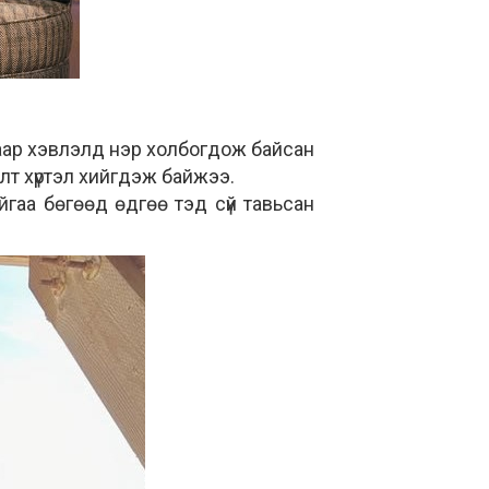
лаар хэвлэлд нэр холбогдож байсан
лт хүртэл хийгдэж байжээ.
йгаа бөгөөд өдгөө тэд сүй тавьсан