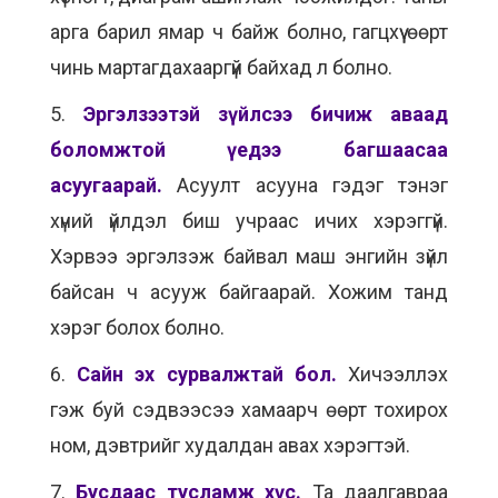
арга барил ямар ч байж болно, гагцхүү өөрт
чинь мартагдахааргүй байхад л болно.
5.
Эргэлзээтэй зүйлсээ бичиж аваад
боломжтой үедээ багшаасаа
асуугаарай.
Асуулт асууна гэдэг тэнэг
хүний үйлдэл биш учраас ичих хэрэггүй.
Хэрвээ эргэлзэж байвал маш энгийн зүйл
байсан ч асууж байгаарай. Хожим танд
хэрэг болох болно.
6.
Сайн эх сурвалжтай бол.
Хичээллэх
гэж буй сэдвээсээ хамаарч өөрт тохирох
ном, дэвтрийг худалдан авах хэрэгтэй.
7.
Бусдаас тусламж хүс.
Та даалгавраа