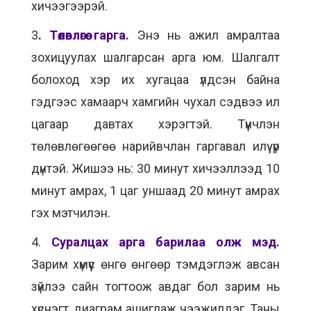
хичээгээрэй.
3
. Төлөвлөгөө гарга.
Энэ нь ажил амралтаа
зохицуулах шалгарсан арга юм. Шалгалт
болоход хэр их хугацаа үлдсэн байна
гэдгээс хамаарч хамгийн чухал сэдвээ илүү
цагаар давтах хэрэгтэй. Түүнчлэн
төлөвлөгөөгөө нарийвчлан гаргавал илүү үр
дүнтэй. Жишээ нь: 30 минут хичээллээд 10
минут амрах, 1 цаг уншаад 20 минут амрах
гэх мэтчилэн.
4.
Суралцах арга барилаа олж мэд.
Зарим хүмүүс өнгө өнгөөр тэмдэглэж авсан
зүйлээ сайн тогтоож авдаг бол зарим нь
хүснэгт, диаграм ашиглаж чээжилдэг. Таны