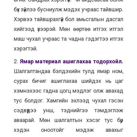
бүх зүйлээ бусниулж мэдэх учраас тайвшир.
Хэрвээ тайвшрахгүй бол амьсгалын дасгал
хийгээд үзээрэй. Мөн өөртөө итгэх итгэл
маш чухал учраас та чадна гэдэгтээ итгэх
хэрэгтэй.
2.
Ямар материал ашиглахаа тодорхойл.
Шалгалтандаа бэлдэхийн тулд ямар ном,
сурах бичиг ашиглахаа шийдэх нь цаг
хэмнэхээс гадна цогц мэдлэг олж авахад
тус болдог. Хамгийн эхлээд чухал гэсэн
сэдвүүдээ унш, тэднийгээ тэмдэглэж
аваарай. Мөн шалгалтын хэсэг тус бүр
хэдэн оноотойг мэдэж авахыг