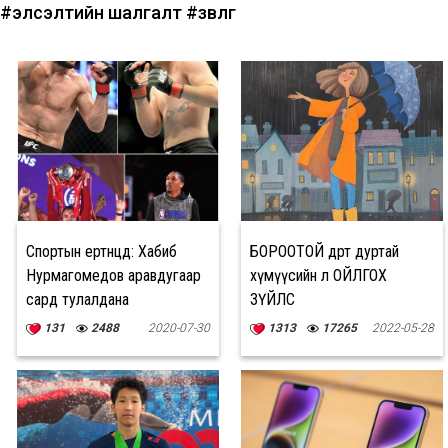
#элсэлтийн шалгалт
#зөвлөгөө
Спортын ертөнцөд: Хабиб
БОРООТОЙ өдөрт дуртай
Нурмагомедов аравдугаар
хүмүүсийн л ОЙЛГОХ
сард тулалдана
ЗҮЙЛС
131
2488
2020-07-30
1313
17265
2022-05-28