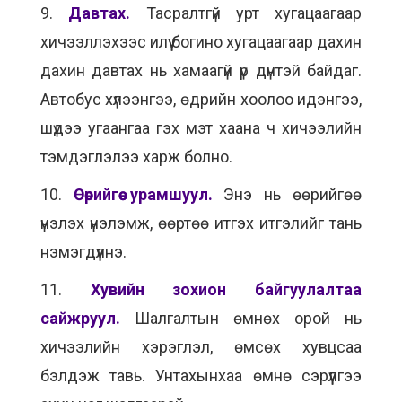
9.
Давтах.
Тасралтгүй урт хугацаагаар
хичээллэхээс илүү богино хугацаагаар дахин
дахин давтах нь хамаагүй үр дүнтэй байдаг.
Автобус хүлээнгээ, өдрийн хоолоо идэнгээ,
шүдээ угаангаа гэх мэт хаана ч хичээлийн
тэмдэглэлээ харж болно.
10.
Өөрийгөө урамшуул.
Энэ нь өөрийгөө
үнэлэх үнэлэмж, өөртөө итгэх итгэлийг тань
нэмэгдүүлнэ.
11.
Хувийн зохион байгуулалтаа
сайжруул.
Шалгалтын өмнөх орой нь
хичээлийн хэрэглэл, өмсөх хувцсаа
бэлдэж тавь. Унтахынхаа өмнө сэрүүлгээ