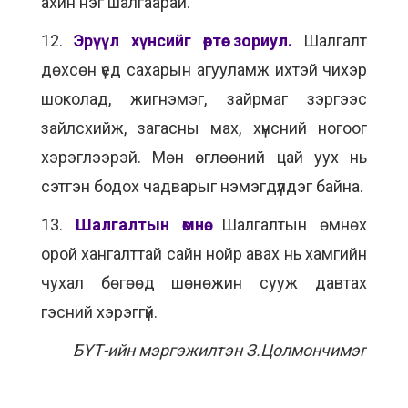
ахин нэг шалгаарай.
12.
Эрүүл хүнсийг өөртөө зориул.
Шалгалт
дөхсөн үед сахарын агууламж ихтэй чихэр
шоколад, жигнэмэг, зайрмаг зэргээс
зайлсхийж, загасны мах, хүнсний ногоог
хэрэглээрэй. Мөн өглөөний цай уух нь
сэтгэн бодох чадварыг нэмэгдүүлдэг байна.
13.
Шалгалтын өмнө.
Шалгалтын өмнөх
орой хангалттай сайн нойр авах нь хамгийн
чухал бөгөөд шөнөжин сууж давтах
гэсний хэрэггүй.
БҮТ-ийн мэргэжилтэн З.Цолмончимэг