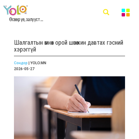
Өсвөр үе, залууст ...
Шалгалтын өмнөх орой шөнөжин давтах гэсний
хэрэггүй
Сондор
| YOLO.MN
2026-05-27