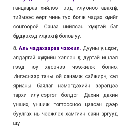
ганцаараа хийлээ гээд илүү оноо авахгүй,
тиймээс өөрт чинь тус болж чадах хүнийг
сонгоорой. Санаа нийлсэн хүмүүстэй баг
бүрдүүлэхэд илүүлэхгүй болов уу.
8.
Аль чадахаараа чээжил.
Дууны үг, шүлэг,
алдартай хүмүүсийн хэлсэн үг, дуртай ишлэл
гээд юу хүссэнээ чээжилж болно.
Ингэснээр таны ой санамж сайжирч, хэл
ярианы баялаг нэмэгдэхийн зэрэгцээ
тархи илүү сэргэг болдог. Дахин дахин
унших, уншиж тогтоосноо цаасан дээр
буулгах нь чээжлэх хамгийн сайн аргууд
шүү.