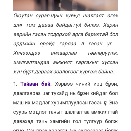
Оюутан сурагчдын хувьд шалгалт өгөх
шиг том даваа байдаггүй билээ. Харин
өөрийн гэсэн тодорхой арга барилтай бол
эрдмийн оройд гарлаа л гэсэн үг .
Хичээлдээ анхаарлаа төвлөрүүлж,
шалгалтандаа амжилт гаргахыг хүссэн
хүн бүрт дараах зөвлөгөөг хүргэж байна.
1.
Тайван бай.
Хэрвээ чиний ирц бүрэн,
даалгавраа цаг тухайд нь бүрэн хийдэг бол
маш их мэдлэг хуримтлуулсан гэсэн үг. Энэ
суурь мэдлэг таныг шалгалтаа амжилттай
давахад тань хамгийн гол тулгуур болж
өгнө. Сандрах хэрэггүй. Чи айдсаасаа болж