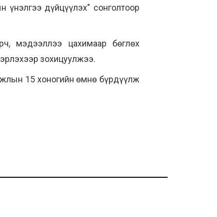
н үнэлгээ дүйцүүлэх" сонголтоор
эрч, мэдээллээ цахимаар бөглөх
вэрлэхээр зохицуулжээ.
ажлын 15 хоногийн өмнө бүрдүүлж