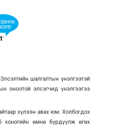
 Элсэлтийн шалгалтын үнэлгээтэй
ын оноотой элсэгчид үнэлгээгээ
айтаар хүлээн авах юм. Холбогдох
5 хоногийн өмнө бүрдүүлж өгөх