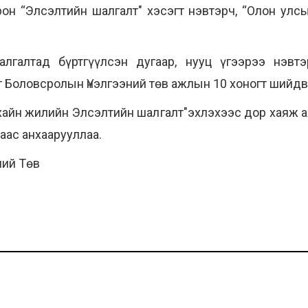
он “Элсэлтийн шалгалт" хэсэгт нэвтэрч, “Олон улсы
лгалтад бүртгүүлсэн дугаар, нууц үгээрээ нэвт
г Боловсролын Үнэлгээний төв ажлын 10 хоногт шийд
ухайн жилийн Элсэлтийн шалгалт"эхлэхээс дор хаяж 
аас анхаарууллаа.
ний Төв