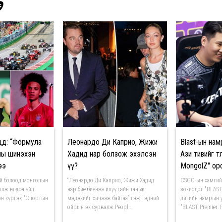
Э
цөд: “Формула
Леонардо Ди Каприо, Жижи
Blast-ын на
оны шинэхэн
Хадид нар болзож эхэлсэн
Ази тивийг тө
ээ
үү?
MongolZ" ор
ий болоод монголын
“Леонардо Ди Каприо, Жижи Хадид
CSGO-ын хамгий
лж өнгөрсөн үйл
нар бие биенээ илүү сайн таньж
зохиодог "BLAST
н хүргэх "Спортын
мэдэхийг хичээж байгаа” гэж тэдний
лигийн намрын 
ойрын эх сурвалж Peopl...
"BLAST Premier: F