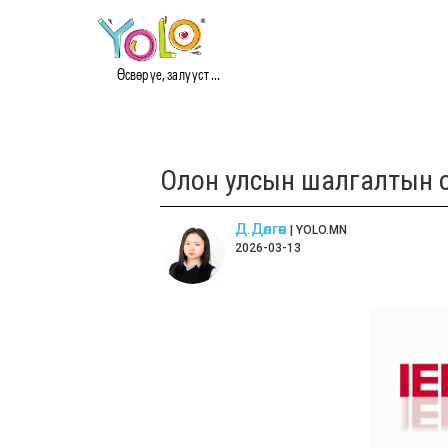
Өсвөр үе, залууст ...
Олон улсын шалгалтын оно
Д.Дөлгөөн
| YOLO.MN
2026-03-13