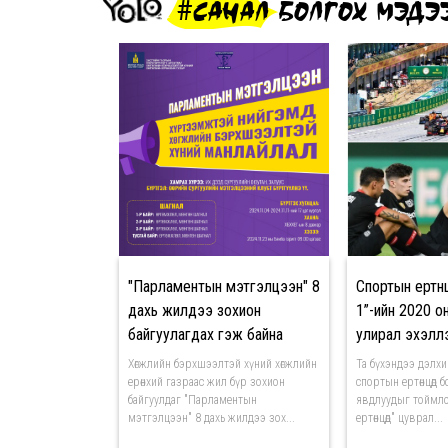
#САНАЛ БОЛГОХ МЭДЭ
"Парламентын мэтгэлцээн" 8
Спортын ертөн
дахь жилдээ зохион
1”-ийн 2020 
байгуулагдах гэж байна
улирал эхэлл
Хөгжлийн бэрхшээлтэй хүний хөгжлийн
Та бүхэндээ дэлх
ерөнхий газраас жил бүр зохион
спортын ертөнцөд бо
байгуулдаг "Парламентын
явдлуудыг тоймло
мэтгэлцээн" 8 дахь жилдээ зох...
ертөнцөд" цуврал...