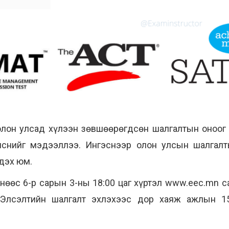
олон улсад хүлээн зөвшөөрөгдсөн шалгалтын оноог
лснийг мэдээллээ. Ингэснээр олон улсын шалгалт
дэх юм.
 нөөс 6-р сарын 3-ны 18:00 цаг хүртэл www.eec.mn с
 Элсэлтийн шалгалт эхлэхээс дор хаяж ажлын 1