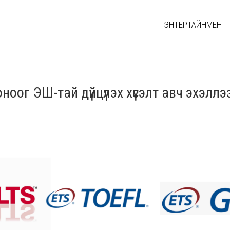
ЭНТЕРТАЙНМЕНТ
ог ЭШ-тай дүйцүүлэх хүсэлт авч эхэллэ