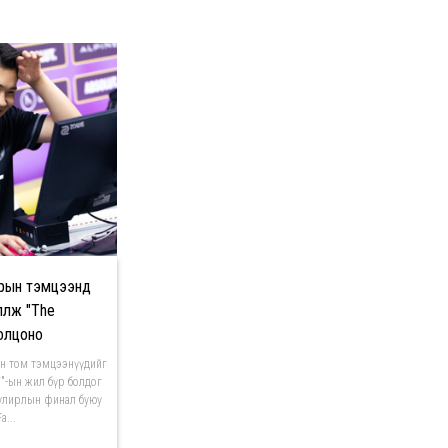
мрын тэмцээнд
лөөлж "The
олцоно
н том тэмцээнүүдийг
"-ын жил бүр болдог
улирлын финал буюу
a...