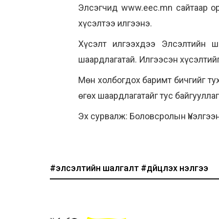
Элсэгчид www.eec.mn сайтаар ор
хүсэлтээ илгээнэ.
Хүсэлт илгээхдээ Элсэлтийн ша
шаардлагатай. Илгээсэн хүсэлтий
Мөн холбогдох баримт бичгийг т
өгөх шаардлагатайг тус байгууллаг
Эх сурвалж: Боловсролын Үнэлгээ
#элсэлтийн шалгалт
#дүйцүүлэх үнэлгээ