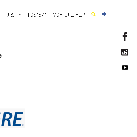
ТӨЛӨВЛӨГЧ
ГОЁ "БИ"
МОНГОЛД ӨНӨӨДӨР
э