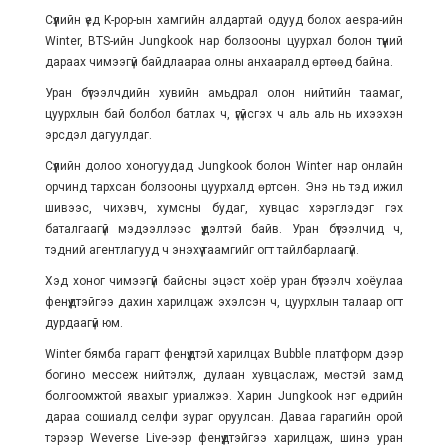
Сүүлийн үед K-pop-ын хамгийн алдартай одууд болох aespa-ийн
Winter, BTS-ийн Jungkook нар болзооны цуурхал болон түүний
дараах чимээгүй байдлаараа олны анхааралд өртөөд байна.
Уран бүтээлчдийн хувийн амьдрал олон нийтийн таамаг,
цуурхлын бай болбол батлах ч, үгүйсгэх ч аль аль нь ихээхэн
эрсдэл дагуулдаг.
Сүүлийн долоо хоногуудад Jungkook болон Winter нар онлайн
орчинд тархсан болзооны цуурхалд өртсөн. Энэ нь тэд ижил
шивээс, чихэвч, хумсны будаг, хувцас хэрэглэдэг гэх
баталгаагүй мэдээллээс үүдэлтэй байв. Уран бүтээлчид ч,
тэдний агентлагууд ч энэхүү таамгийг огт тайлбарлаагүй.
Хэд хоног чимээгүй байсны эцэст хоёр уран бүтээлч хоёулаа
фенүүдтэйгээ дахин харилцаж эхэлсэн ч, цуурхлын талаар огт
дурдаагүй юм.
Winter бямба гарагт фенүүдтэй харилцах Bubble платформ дээр
богино мессеж нийтэлж, дулаан хувцаслаж, мөстэй замд
болгоомжтой явахыг уриалжээ. Харин Jungkook нэг өдрийн
дараа сошиалд селфи зураг оруулсан. Даваа гарагийн орой
тэрээр Weverse Live-ээр фенүүдтэйгээ харилцаж, шинэ уран