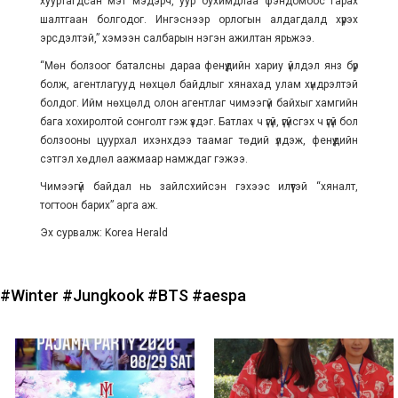
хууртагдсан мэт мэдэрч, уур бухимдлаа фэндомоос гарах
шалтгаан болгодог. Ингэснээр орлогын алдагдалд хүрэх
эрсдэлтэй,” хэмээн салбарын нэгэн ажилтан ярьжээ.
“Мөн болзоог баталсны дараа фенүүдийн хариу үйлдэл янз бүр
болж, агентлагууд нөхцөл байдлыг хянахад улам хүндрэлтэй
болдог. Ийм нөхцөлд олон агентлаг чимээгүй байхыг хамгийн
бага хохиролтой сонголт гэж үздэг. Батлах ч үгүй, үгүйсгэх ч үгүй бол
болзооны цуурхал ихэнхдээ таамаг төдий үлдэж, фенүүдийн
сэтгэл хөдлөл аажмаар намждаг гэжээ.
Чимээгүй байдал нь зайлсхийсэн гэхээс илүүтэй “хяналт,
тогтоон барих” арга аж.
Эх сурвалж: Korea Herald
#Winter
#Jungkook
#BTS
#aespa