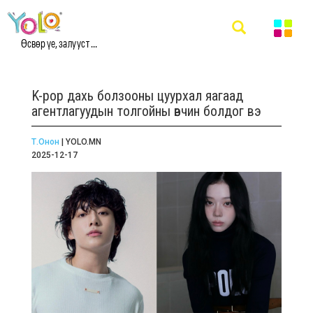
Өсвөр үе, залууст ...
K-pop дахь болзооны цуурхал яагаад
агентлагуудын толгойны өвчин болдог вэ
Т.Онон
| YOLO.MN
2025-12-17