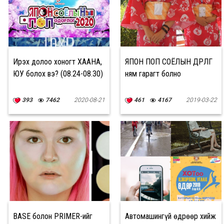
Ирэх долоо хоногт ХААНА,
ЯПОН ПОП СОЁЛЫН ӨДӨРЛӨГ
ЮУ болох вэ? (08.24-08.30)
ням гарагт болно
393
7462
2020-08-21
461
4167
2019-03-22
BASE болон PRIMER-ийг
Автомашингүй өдрөөр хийж