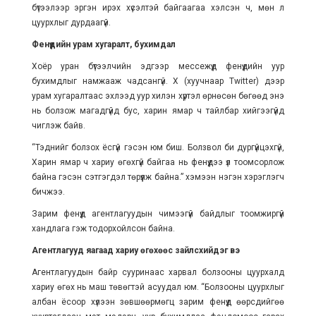
бүтээлээр эргэн ирэх хүсэлтэй байгаагаа хэлсэн ч, мөн л
цуурхлыг дурдаагүй.
Фенүүдийн урам хугаралт, бухимдал
Хоёр уран бүтээлчийн эдгээр мессежүүд фенүүдийн уур
бухимдлыг намжааж чадсангүй. X (хуучнаар Twitter) дээр
урам хугаралтаас эхлээд уур хилэн хүртэл өрнөсөн бөгөөд энэ
нь болзож магадгүйд бус, харин ямар ч тайлбар хийгээгүйд
чиглэж байв.
“Тэднийг болзох ёсгүй гэсэн юм биш. Болзвол би дургүйцэхгүй,
Харин ямар ч хариу өгөхгүй байгаа нь фенүүдээ үл тоомсорлож
байна гэсэн сэтгэгдэл төрүүлж байна.” хэмээн нэгэн хэрэглэгч
бичжээ.
Зарим фенүүд агентлагуудын чимээгүй байдлыг тоомжиргүй
хандлага гэж тодорхойлсон байна.
Агентлагууд яагаад хариу өгөхөөс зайлсхийдэг вэ
Агентлагуудын байр сууринаас харвал болзооны цуурхалд
хариу өгөх нь маш төвөгтэй асуудал юм. “Болзооны цуурхлыг
албан ёсоор хүлээн зөвшөөрмөгц зарим фенүүд өөрсдийгөө