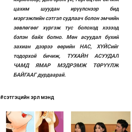
цахим шуудан ирүүлснээр бид
мэргэжлийн сэтгэл судлаач болон эмчийн
зөвлөгөөг хүргэж тус болоход хэзээд
бэлэн байх болно. Мөн асуудал бүхий
захиан дээрээ өөрийн НАС, ХҮЙСийг
тодорхой бичиж, ТУХАЙН АСУУДАЛ
ЧАМД ЯМАР МЭДРЭМЖ ТӨРҮҮЛЖ
БАЙГААГ дурдаарай.
#сэтгэцийн эрүүл мэнд