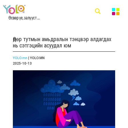
Өсвөр үе, залууст ...
Өдөр тутмын амьдралын тэнцвэр алдагдах
нь сэтгэцийн асуудал юм
YOLO.mn
| YOLO.MN
2025-10-13