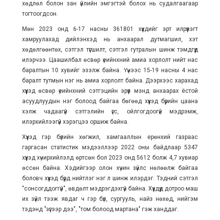
хөдлөл болон зан үйлийн эмгэгтэй болох нь судалгаагаар
тогтоогдсон.
Мөн 2023 онд 6-17 насны 361801 хүүхдийг эрт илрүүлэгт
хамруулахад дийлэнхэд нь анхаарал дутмагшил, хэт
хөдөлгөөнтөх, сэтгэл түгшилт, сэтгэл гутралын шинж тэмдгүүд
илэрчээ. Цаашилбал өсвөр үеийнхний амиа хорлолт нийт нас
баралтын 10 хувийг эзэлж байна. Үүнээс 15-19 насны 4 нас
баралт тутмын нэг нь амиа хорлолт байна. Дээрхээс харахад
хүүүхэд өсвөр үеийнхний сэтгэцийн эрүүл мэнд анхаарах ёстой
асуудлуудын нэг болоод байгаа бөгөөд хүүхэд бүрийн цаана
хэлж чадаагүй сэтгэлийн үгс, ойлгогдоогүй мэдрэмж,
илэрхийлээгүй хэрэгцээ оршиж байна.
Хүүхэд гэр бүлийн хөгжил, хамгааллын ерөнхий газраас
гаргасан статистик мэдээллээр 2022 оны байдлаар 5347
хүүхэд хүчирхийлэлд өртсөн бол 2023 онд 5612 болж 4,7 хувиар
өссөн байна. Хэдийгээр олон хүчин зүйлс нөлөөлж байгаа
боловч хүүхэд бүрд нийтлэг нэг л шинж илэрдэг. Тэдний сэтгэл
"сонсогддоггүй", өвдөлт мэдрэгдэхгүй байна. Хүүхдүүд дотроо маш
их зүйл тээж явдаг ч гэр бүл, сургууль, найз нөхөд, нийгэм
тэдэнд "зүгээр дээ", "том болоод мартана" гэж ханддаг.