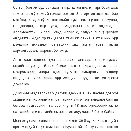
Сэтгэл бол хүн бүрд заяадаг ч нүдэнд үзэгдэхгүй, гарт баригдаж
тэмтрэгдэхгүй хамгийн эмзэг эрхтэн. Энэ эрхтэн өвдөхөд бие
махбод өвддөггүй ч сэтгэлийн гүнд нам гүмхэн харуусал,
ганцаардал, түгшүүр үүсэж, амьдралын өнгө алдагддаг.
Харамсалтай нь олон хүүхэд, өсвөр үе, залуус энэ үл үзэгдэх
өвдөлттэй өдөр бүр ганцаараа тэмцэж байна. Сэтгэцийн эрүүл
мэндийн асуудлыг сэтгэцийн хүнд эмгэг эсвэл амиа
хорлолтоор хязгаарлаж болохгүй.
Анги хамт олноос тусгаарлагдах, ганцаардах, нойргүйдэх,
өөрийгөө үнэ цэнгүй гэж бодох, сэтгэл гутралд автах зэрэг
мэдрэмжээр илэрч өдөр тутмын амьдралын тэнцвэр
алдагдах нь сэтгэцийн эрүүл мэндийн асуудалтай тулгарсны
дохио юм.
ДЭМБ-ын мэдээлснээр дэлхий дахинд 10-19 насны долоон
хүүхдийн нэг нь ямар нэг сэтгэцийн эмгэгтэй амьдарч байгаа
бөгөөд тэдгээрийн талаас илүү нь 18 нас хүрэхээсээ өмнө
сэтгэцийн эрүүл мэндийн ямар нэгэн асуудалтай болж байна.
Монгол улсын хувьд өсвөр насныхны 30.5 хувь нь сэтгэцийн
эрүүл мэндийн тулгамдсан асуудалтай, 9 хувь нь сэтгэл