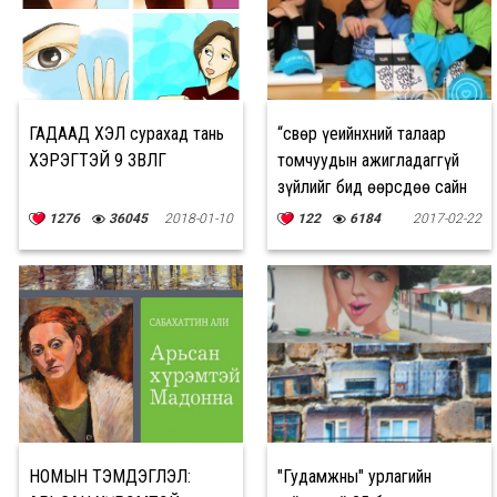
ГАДААД ХЭЛ сурахад тань
“Өсвөр үеийнхний талаар
ХЭРЭГТЭЙ 9 ЗӨВЛӨГӨӨ
томчуудын ажигладаггүй
зүйлийг бид өөрсдөө сайн
мэддэг”
1276
36045
2018-01-10
122
6184
2017-02-22
НОМЫН ТЭМДЭГЛЭЛ:
"Гудамжны" урлагийн