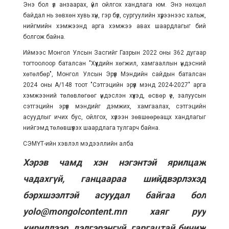
Энэ бол үл анзаарах, үйл ойлгох хандлага юм. Энэ нөхцөл
байдал нь зөвхөн хувь хүн, гэр бүл, сургуулийн хүрээнээс хальж,
нийгмийн хэмжээнд арга хэмжээ авах шаардлагыг бий
болгож байна.
Иймээс Монгол Улсын Засгийг Газрын 2022 оны 362 дугаар
тогтоолоор баталсан "Хүүхдийн хөгжил, хамгааллын үндэсний
хөтөлбөр", Монгол Улсын Эрүүл Мэндийн сайдын баталсан
2024 оны А/148 тоот "Сэтгэцийн эрүүл мэнд 2024-2027" арга
хэмжээний төлөвлөгөөг үндэслэн хүүхэд, өсвөр үе, залуусын
сэтгэцийн эрүүл мэндийг дэмжих, хамгаалах, сэтгэцийн
асуудлыг ичих бус, ойлгох, хүлээн зөвшөөрөащх хандлагыг
нийгэмд төлөвшүүлэх шаардлага тулгарч байна.
СЭМҮТ-ийн хэвлэл мэдээллийн алба
Хэрэв чамд хэн нэгэнтэй ярилцаж
чадахгүй, ганцаараа шийдвэрлэхэд
бэрхшээлтэй асуудал байгаа бол
yolo@mongolcontent.mn хаяг руу
кириллээр, дэлгэрэнгүй, гаргацтай бичиж