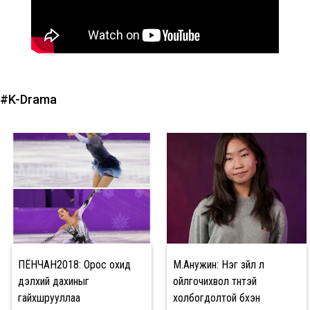
#K-Drama
ПЁНЧАН2018: Орос охид
М.Анужин: Нэг зүйл л
дэлхий дахиныг
ойлгочихвол түүнтэй
гайхшрууллаа
холбогдолтой бүхэн