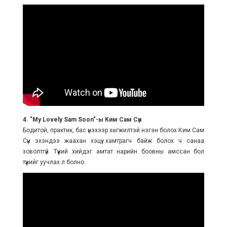
4. "My Lovely Sam Soon"-ы Ким Сам Сүн
Бодитой, практик, бас үнэхээр хөгжилтэй нэгэн болох Ким Сам
Сүн эхэндээ жаахан хэцүү хамтрагч байж болох ч санаа
зоволтгүй. Түүний хийдэг амтат нарийн боовны амссан бол
түүнийг уучлах л болно.