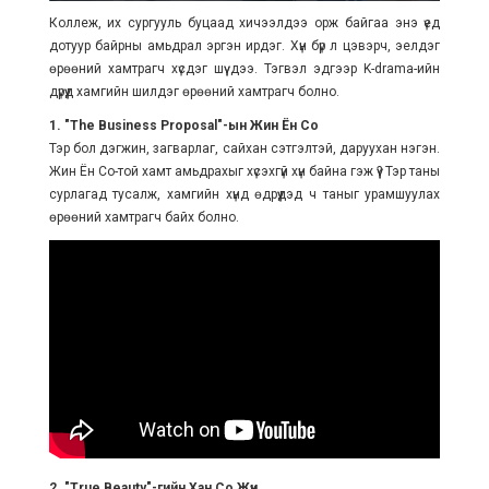
Коллеж, их сургууль буцаад хичээлдээ орж байгаа энэ үед
дотуур байрны амьдрал эргэн ирдэг. Хүн бүр л цэвэрч, эелдэг
өрөөний хамтрагч хүсдэг шүү дээ. Тэгвэл эдгээр K-drama-ийн
дүрүүд хамгийн шилдэг өрөөний хамтрагч болно.
1. "The Business Proposal"-ын Жин Ён Со
Тэр бол дэгжин, загварлаг, сайхан сэтгэлтэй, даруухан нэгэн.
Жин Ён Со-той хамт амьдрахыг хүсэхгүй хүн байна гэж үү? Тэр таны
сурлагад тусалж, хамгийн хүнд өдрүүдэд ч таныг урамшуулах
өрөөний хамтрагч байх болно.
2. "True Beauty"-гийн Хан Со Жүн