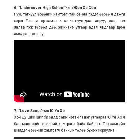
6. "Undercover High School"-ын Жон Хэ Сён
Нууц тагнуул өрөөний хамтрагчтай байна гэдэг өөрөө л дажгүй
хэрэг. Тэгээд тэр хамтрагч таныг нууц даалгаврууд дээр авч
явлаа гэж төсөөл дөө, жинхэнэ утгаар адал явдлаар дүүрэн
амьдрал гэсэн үг.
7. "Love Scout"-ын Ю Үн Хо
Хон Ду Шик шиг бүх зүйлд сайн нэгэн гэдэг утгаараа Ю Үн Хо ч
бас маш сайн өрөөний хамтрагч байх байсан. Тэр хамгийн
шилдэг өрөөний хамтрагч байхын төлөө бүхнээ зориулна.