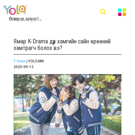
Өсвөр үе, залууст ...
Ямар K-Drama дүр хамгийн сайн өрөөний
хамтрагч болох вэ?
Т.Онон
| YOLO.MN
2025-09-12