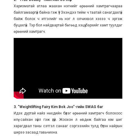
Харизматай атлаа жаахан нэгнийг өрөөний хамтрагчаараа
байлгамааргүй байна гэж үү? Эхэндээ тийм ч таатай санагдахгүй
байж болох ч итгэлийг нь нэг л олчихвол хэзээ ч эргэж
буцахгүй. Тэр бол найдвартай бөгөөд хэцүү бэрхийг хамт туулдаг
өрөөний хамтрагч.
3. "Weightlifting Fairy Kim Bok Joo"-гийн SWAG баг
Идэх дуртай найз нөхдийн бүлэг өрөөний хамтрагч болохоос
илүү сайхан зүйл гэж үгүй. Жоохон л өвдөж байгаа юм шиг
харагдвал таны сэтгэл санааг сэргээхийн тулд бүтэн найрын
ширээ засаад тавьчихна.