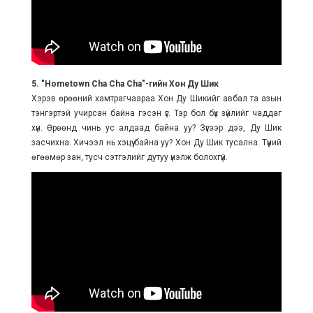
5. "Hometown Cha Cha Cha"-гийн Хон Ду Шик
Хэрэв өрөөний хамтрагчаараа Хон Ду Шикийг авбал та азын
тэнгэртэй учирсан байна гэсэн үг. Тэр бол бүх зүйлийг чаддаг
хүн. Өрөөнд чинь ус алдаад байна уу? Зүгээр дээ, Ду Шик
засчихна. Хичээл нь хэцүү байна уу? Хон Ду Шик тусална. Түүний
өгөөмөр зан, тусч сэтгэлийг дутуу үнэлж болохгүй.