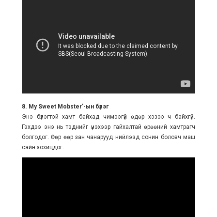
8. My Sweet Mobster’-ын бүлэг
Энэ бүлэгтэй хамт байхад чимээгүй өдөр хэзээ ч байхгүй.
Гэхдээ энэ нь тэднийг үнэхээр гайхалтай өрөөний хамтрагч
болгодог. Өөр өөр зан чанарууд нийлээд сонин боловч маш
сайн зохицдог.