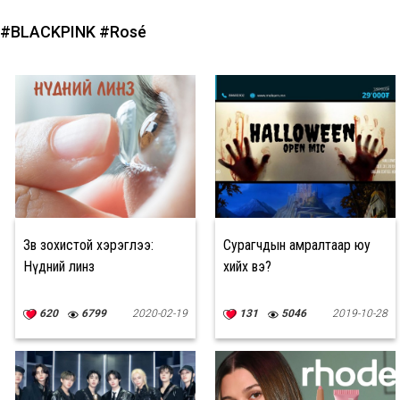
#BLACKPINK
#Rosé
Зөв зохистой хэрэглээ:
Сурагчдын амралтаар юу
Нүдний линз
хийх вэ?
620
6799
2020-02-19
131
5046
2019-10-28