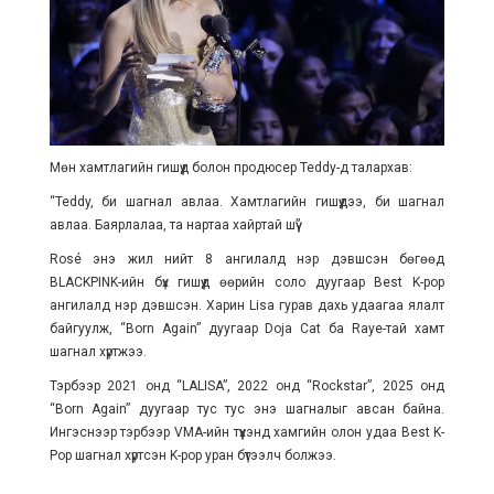
Мөн хамтлагийн гишүүд болон продюсер Teddy-д талархав:
“Teddy, би шагнал авлаа. Хамтлагийн гишүүдээ, би шагнал
авлаа. Баярлалаа, та нартаа хайртай шүү”
Rosé энэ жил нийт 8 ангилалд нэр дэвшсэн бөгөөд
BLACKPINK-ийн бүх гишүүд өөрийн соло дуугаар Best K-pop
ангилалд нэр дэвшсэн. Харин Lisa гурав дахь удаагаа ялалт
байгуулж, “Born Again” дуугаар Doja Cat ба Raye-тай хамт
шагнал хүртжээ.
Тэрбээр 2021 онд “LALISA”, 2022 онд “Rockstar”, 2025 онд
“Born Again” дуугаар тус тус энэ шагналыг авсан байна.
Ингэснээр тэрбээр VMA-ийн түүхэнд хамгийн олон удаа Best K-
Pop шагнал хүртсэн K-pop уран бүтээлч болжээ.