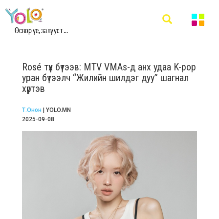
Өсвөр үе, залууст ...
Rosé түүх бүтээв: MTV VMAs-д анх удаа K-pop
уран бүтээлч “Жилийн шилдэг дуу” шагнал
хүртэв
Т.Онон
| YOLO.MN
2025-09-08