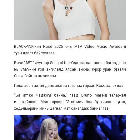
BLACKPINK-ийн Rosé 2025 оны MTV Video Music Awards-д
түүхэн ялалт байгууллаа.
Rosé “APT.” дуугаар Song of the Year шагнал авсан бөгөөд энэ
нь VMA-ийн гол ангилалд ялсан анхны K-pop уран бүтээлч
болж байгаа нь энэ юм.
Гялалзсан алтан даашинзтай тайзнаа гарсан Rosé хэлэхдээ:
“Би итгэж чадахгүй байна,” гээд Bruno Mars-д талархал
илэрхийлсэн. Мөн тэрээр: “Энэ мөч бол бүх хичээл зүтгэл,
хөдөлмөрийн минь шагнал мэт санагдаж байна” гэв.