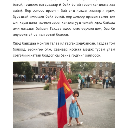
ёстой, тэднээс ялгарахааргүй байх ёстой гэсэн хандлага хаа
сайгүй. Өөр орноос ирсэн ч бай энд ярьдаг хэлээр л ярьж,
бусадтай ижилхэн байх ёстой, өөр хэлээр яривал гажиг юм
шиг харагдана гэхчлэн сөрөг хандлагууд намайг хүүхэд байхад
ажиглагддаг байсан. Гэхдээ одоо юмс өөрчлөгдөж, бас би
илүү нээлттэй сэтгэлгээтэй болсон.
Хүүхэд байхдаа монгол талаа ил гаргах хэцүү байсан. Гэхдээ том
болоод, өөрийгөө олж, хаанаас ирснээ мэдэх тусам улам
сэтгэлийн хаттай болдог юм байна гэдгийг ойлгосон.