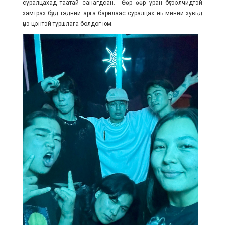
суралцахад таатай санагдсан. Өөр өөр уран бүтээлчидтэй
хамтрах бүрд тэдний арга барилаас суралцах нь миний хувьд
үнэ цэнтэй туршлага болдог юм.