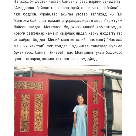
-Тэгэхэд би дөрвөн настай байсан учраас нарийн санадаггүй.
“Амьдардаг байсан газраасаа арай хол ирчихсэн байна” л
гэж бодсон. Францаас ахыгаа утсаар залгахад нь “Би
Монголд байна аа, намайг скүүтерээрээ ирээд аваач” гэж гуйж
байсан юмдаг. Монголоо бодохоор манай хамаатнуудын
хоёргүй сэтгэлээр намайг хайрлаж явдаг, хариу нэхдэггүй тэр
их хайрыг боддог. Миний монгол хэлийг чамлалгүй "Чамдаа
маш их хайртай" гэж хэлдэг. Тэднийгээ санахаар нулимс
бүрхэх гээд байна... (инээв) Бас Монголын тухай бодохоор
цэнгэг агаараа, цэлмэг хөх тэнгэрээ шууд үгүйлдэг.