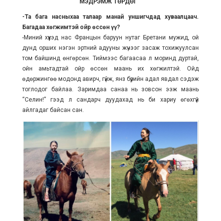
МЭДРЭМЖ ТӨРДӨГ"
-Та бага насныхаа талаар манай уншигчдад хуваалцаач.
Багадаа хөгжимтэй ойр өссөн үү?
-Миний хүүхэд нас Францын баруун нутаг Бретани мужид, ой
дунд орших нэгэн эртний адууны жүчээг засаж тохижуулсан
том байшинд өнгөрсөн. Тиймээс багаасаа л моринд дуртай,
ойн амьтадтай ойр өссөн маань их хөгжилтэй. Ойд
өдөржингөө модонд авирч, гүйж, янз бүрийн адал явдал сэдэж
тоглодог байлаа. Заримдаа санаа нь зовсон ээж маань
“Селин!” гээд л сандарч дуудахад нь би хариу өгөхгүй
айлгадаг байсан сан.