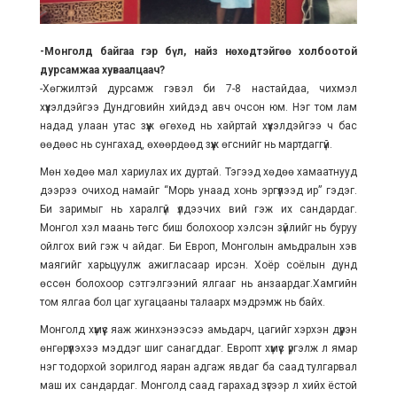
-Монголд байгаа гэр бүл, найз нөхөдтэйгөө холбоотой
дурсамжаа хуваалцаач?
-Хөгжилтэй дурсамж гэвэл би 7-8 настайдаа, чихмэл
хүүхэлдэйгээ Дундговийн хийдэд авч очсон юм. Нэг том лам
надад улаан утас зүүж өгөхөд нь хайртай хүүхэлдэйгээ ч бас
өөдөөс нь сунгахад, өхөөрдөөд зүүж өгснийг нь мартдаггүй.
Мөн хөдөө мал хариулах их дуртай. Тэгээд хөдөө хамаатнууд
дээрээ очиход намайг “Морь унаад хонь эргүүлээд ир” гэдэг.
Би заримыг нь харалгүй үлдээчих вий гэж их сандардаг.
Монгол хэл маань төгс биш болохоор хэлсэн зүйлийг нь буруу
ойлгох вий гэж ч айдаг. Би Европ, Монголын амьдралын хэв
маягийг харьцуулж ажигласаар ирсэн. Хоёр соёлын дунд
өссөн болохоор сэтгэлгээний ялгааг нь анзаардаг.Хамгийн
том ялгаа бол цаг хугацааны талаарх мэдрэмж нь байх.
Монголд хүмүүс яаж жинхэнээсээ амьдарч, цагийг хэрхэн дүүрэн
өнгөрүүлэхээ мэддэг шиг санагддаг. Европт хүмүүс үргэлж л ямар
нэг тодорхой зорилгод яаран адгаж явдаг ба саад тулгарвал
маш их сандардаг. Монголд саад гарахад зүгээр л хийх ёстой