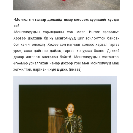
-Монголын талаар дэлхийд ямар мессеж хүргэхийг хүсдэг
вэ?
-Монголчуудын харилцааны хэв маяг. Ингэж төсөөлье.
Хэрвээ дэлхийн бүх хүн монголчууд шиг зочломтгой байсан
бол хэн ч өлсөхгүй. Хөдөө хэн нэгнийг холоос харвал гэртээ
урьж, хоол цайгаар дайлж, гэртээ хонуулах болно. Дэлхий
даяар ингэвэл өлсгөлөн байхгүй. Монголчуудын сэтгэлгээ,
өгөөмөр уриалгахан чанар үнэхээр гоё! Мөн монголчууд маш
хөгжилтэй, наргианч хүмүүс шүү дээ. (инээв)