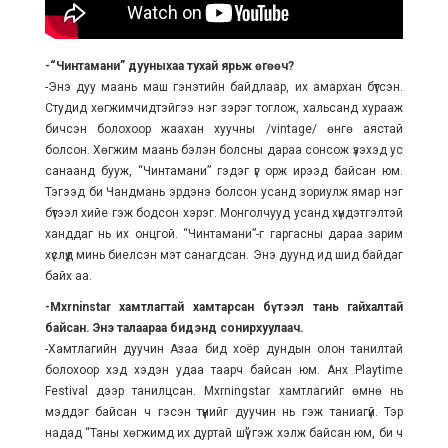
-“Чинтамани” дууныхаа тухай ярьж өгөөч?
-Энэ дуу маань маш гэнэтийн байдлаар, их амархан бүтсэн.
Студид хөгжимчидтэйгээ нэг зэрэг тоглож, хальсанд хурааж
бичсэн болохоор жаахан хуучны /vintage/ өнгө аястай
болсон. Хөгжим маань бэлэн болсны дараа сонсож үзэхэд ус
санаанд бууж, “Чинтамани” гэдэг үг орж ирээд байсан юм.
Тэгээд би Чандмань эрдэнэ болсон усанд зориулж ямар нэг
бүтээл хийе гэж бодсон хэрэг. Монголчууд усанд хүндэтгэлтэй
ханддаг нь их онцгой. “Чинтамани”-г гаргасны дараа зарим
хүслүүд минь биелсэн мэт санагдсан. Энэ дуунд ид шид байдаг
байх аа.
-Mxrninstar хамтлагтай хамтарсан бүтээл тань гайхалтай
байсан. Энэ талаараа бидэнд сонирхуулаач.
-Хамтлагийн дуучин Азаа бид хоёр дундын олон танилтай
болохоор хэд хэдэн удаа таарч байсан юм. Анх Playtime
Festival дээр танилцсан. Mxrningstar хамтлагийг өмнө нь
мэддэг байсан ч гэсэн түүнийг дуучин нь гэж таниагүй. Тэр
надад “Таны хөгжимд их дуртай шүү” гэж хэлж байсан юм, би ч