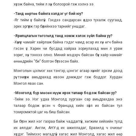
хүсэж байна, тийм л хүн болоорой гэж хэлнэ ээ.
-Танд өөртөө байнга хэлдэг үг бий юу?
-Яг тийм үг байхгүй. Гэхдээ сандарсан үедээ тухалж суугаад,
эрих эргүүлж гэр бүлийнхээ тарнийг уншдаг.
-Ярилцлагын төгсгөлд танд нэмж хэлэх зүйл байна уу?
-Хүмүүс чамайг хайрлаж байна гэдэг чамд асар их хүч өгч байна
гэсэн үг. Харин чи бусдад хайраа зориулахад мөн л урам
зориг, хүч тэнхээ олно. Миний мэдэрч байсан бүх хайр намайг
өнөөдрийн “би” болгон бүтээсэн байх.
Монголын цэлмэг хөх тэнгэр, цэнгэг агаар хүнийг эрхэм дээд
рүү тэмүүлж амьдрахад ивээн дэмждэг гэж боддог. Хурдан
Монгол явах сан.
-Монголд бүр мөсөн нүүж ирэх талаар бодож байсан уу?
-Тийм ээ. Нэг удаа Монголд зургаан сар амьдрахдаа энэ
талаар бодож үзсэн ч Францад хийх зүйл их байсан тул
тохиромжтой цаг нь биш байсан.
Би бүтэн жил нэг газраа байж чаддаггүй, хөгжим хийхийн тулд
их аялдаг. Англи, АНУ-д их ажилладаг, Бразилд ч очихыг
хүсдэг. Тиймээс магадгүй хагас жил Монголд, хагас жил өөр