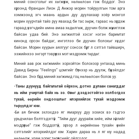
миний сонсголыг их хөгжүүлж, нөлөөлсөн гэж боддог. Энэ
хүрээнд Францын Лион Д Анжэр морин тойруулгын том арга
хэмжээнд эгч маань ардын дуу дуулахаар хоёр монгол
морин хуурчтай тайз руу явахад би тас зөрж, гараас нь зүүгдэж
гараад үзэгчдийн өмнө амаа хөдөлгөж, дуучин болж жүжиглэж
байсан удаа бий. Энэ хөгжилтэй хэсэг нэгэн баримтат
кинонд орсон байдаг, ингэтлээ би дуучин болохыг хүсдэг
байсан. Морин хуурын аялгууг сонсох бүрт л сэтгэл тайвширч,
ээжийнхээ энгэрт тэврүүлэх мэт мэдрэмж төрдөг.
Миний аав рок хөгжмийн хорхойтон болохоор унтахад минь
Давид Бирны “Feelings” цомгийг бүтнээр нь дуулж, бүүвэйлдэг
байсан. Энэ бүгд миний хөгжимд гоц нөлөөлсөн болов уу.
-Таны дуунууд байгальтай ойрхон, дотно дулаан санагддаг
нь ийм учиртай байх нь ээ. Өвөг дээдэстэйгээ холбогдох
тухай, өөрийн ондоошлыг илэрхийлэх тухай мэдрэмж
төрүүлдэг юм.
-Би ая бичиж эхлэхдээ яг ямархуу дуу зохиох вэ гэдгээ
урьдчилан бэлтгэдэггүй. “Тийм дууг дуурайж хийе, ийм зүйлийг
мэдрүүлье” гэж боддоггүй, зүгээр л өөрийнхөө тухайн үеийн
сэтгэлийг илэрхийлдэг юм. Харин дараа нь л яг юу надад
нөлөөлж, урам зориг төрүүлснийг ойлгодог.