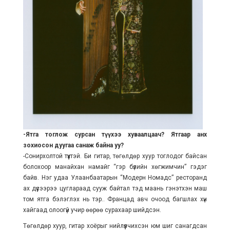
-Ятга тоглож сурсан түүхээ хуваалцаач? Ятгаар анх
зохиосон дуугаа санаж байна уу?
-Сонирхолтой түүхтэй. Би гитар, төгөлдөр хуур тоглодог байсан
болохоор манайхан намайг “гэр бүлийн хөгжимчин” гэдэг
байв. Нэг удаа Улаанбаатарын “Модерн Номадс” ресторанд
ах дүүсээрээ цуглараад сууж байтал тэд маань гэнэтхэн маш
том ятга бэлэглэх нь тэр.. Францад авч очоод багшлах хүн
хайгаад олоогүй учир өөрөө сурахаар шийдсэн.
Төгөлдөр хуур, гитар хоёрыг нийлүүлчихсэн юм шиг санагдсан