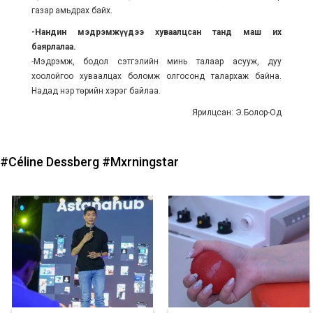
газар амьдрах байх.
-Нандин мэдрэмжүүдээ хуваалцсан танд маш их
баярлалаа.
-Мэдрэмж, бодол сэтгэлийн минь талаар асууж, дуу
хоолойгоо хуваалцах боломж олгосонд талархаж байна.
Надад нэр төрийн хэрэг байлаа.
Ярилцсан: Э.Болор-Од
#Céline Dessberg
#Mxrningstar