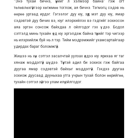
“Энэ тухай бичнэ, үүнийг л хэлмээр байна” гэж огт
төлөвлөхгүйгээр хөгжмөө тоглож, ая бичнэ. Тэгмэгц сэдэв нь
өөрөө ургаад ирдэг. Гэгээлэг дуу юу, зүүд мэт дуу юу, ямар
сэдэвтэй дуу бичих вэ, юуг илэрхийлэх вэ гэдгийг зохиосон
аяа эргэн сонсож байхдаа л ойлгодог гэх үү дээ. Бодол
сэтгэлд минь тухайн үед юу эргэлдэж байна түүнийг тэр чигээр
нь илэрхийлж буй нь л тэр. Тийм мэдрэмжийг ухамсартайгаар
удирдах бараг боломжгүй.
Жишээ нь хүн сэтгэл засалчтай уулзах үедээ юу ярихаа яг таг
хянаж мэддэггүй шүү дээ. Түүнтэй адил би зохиох гэж байгаа
дуугаа ямар сэдэвтэй байхыг мэддэггүй. Гэхдээ дуугаа
зохиож дуусаад дууныхаа утга учрын тухай болон өөрийгөө,
тухайн сэтгэл зүйгээ улам илүү ойлгодог.