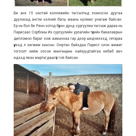
Би анх 15 настай коллежийн төгсөлтөд зохиосон дуугаа
дуулахад англи хэлний багш маань нулимс унагаж байсан.
Ер нь бол би Ренн хотод бүрэн дунд сургуулиа төгсөж дараа нь
Парисаас Сорбоны Их сургуулийн урлагийн түүхийн бакалаврын
дипломоо бараг ээж аавынхаа гар дээр шидчихээд, гитараа
үүрээд л хөгжим хөөсөн. Оюутан байхдаа Парист олон жижиг
тоглолт хийж олсон мөнгөөрөө найзуудтайгаа кебаб авч
идээд явах мартагдашгүй гоё байсан.