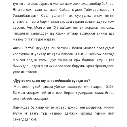
тул ятга тоглож сурахад мөн хөгжим зохиоход хялбар байлаа.
Ятга тоглох чухал дэг жаяг байдаг шүү дээ. Тиймээс дараа нь
Улаанбаатарын Соёл урлагийн их сургуульд очиж ятгын
уламжлалт арга барил заалгаж, хэд гурван ардын дуу тоглож
сурсан. Анх Монголын “Хатад”хамтлагтай хоршиж тоглоход
гайхалтай санагдсан шүү. Харин ятгаар зохиосон анхны дуу
маань “Ятга” гэдэг нэртэй.
Анхны “Ятга” дуундаа би барууны болон монгол соёлуудыг
хослуулахыг үнэхээр их хүсэж байсан. Аяыг нь зохиож байхад
Монгол ардын уртын дуу санаанд орж байлаа. Дууны үгээ
бичихдээ надад маш их нөлөөлсөн барууны уран бүтээлчдийн
үгээс иш татсан.
-Дуу зохиохдоо юу илэрхийлэхийг хүсдэг вэ?
-Монголын тухай ярихад уйлчих шахсаныг минь харсан байх.
Би маш мэдрэмтгий хүн л дээ. Өөрөө ч удирдаж чадахгүйгээр
олон зүйлийг мэдэрнэ.
Заримдаа бүр ямар нэгэн зурвас дохио, зөн мэдрэмж, миний
туулж ч үзээгүй түүхүүд надаар дамжин урсаад гарчих шиг
санагддаг юм.