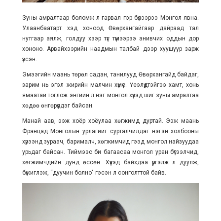
Зуны амралтаар боломж л гарвал гэр бүлээрээ Монгол явна.
Улаанбаатарт хэд хоноод Өвөрхангайгаар дайраад тал
нутгаар аялж, голдуу хээр түг түмээрээ анивчих оддын дор
хононо. Арвайхээрийн наадмын талбай дээр хуушуур зарж
үзсэн.
Эмээгийн маань төрөл садан, танилууд Өвөрхангайд байдаг,
зарим нь эгэл жирийн малчин хүмүүс. Үеэлүүдтэйгээ хамт, хонь
ямаатай тоглож энгийн л нэг монгол хүүхэд шиг зуны амралтаа
хөдөө өнгөрүүлдэг байсан.
Манай аав, ээж хоёр хоёулаа хөгжимд дуртай. Ээж маань
Францад Монголын урлагийг сурталчилдаг нэгэн холбооны
хүрээнд зураач, барималч, хөгжимчид гээд монгол найзуудаа
урьдаг байсан. Тиймээс би багаасаа монгол уран бүтээлчид,
хөгжимчдийн дунд өссөн. Хүүхэд байхдаа үргэлж л дуулж,
бүжиглэж, “дуучин болно" гэсэн л сонголттой байв.