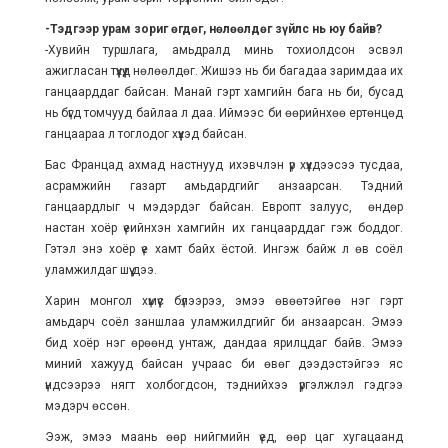
-Тэдгээр урам зориг өгдөг, нөлөөлдөг зүйлс нь юу байв?
-Хувийн туршлага, амьдралд минь тохиолдсон эсвэл
ажигласан түүхүүд нөлөөлдөг. Жишээ нь би багадаа заримдаа их
ганцаарддаг байсан. Манай гэрт хамгийн бага нь би, бусад
нь бүгд томчууд байлаа л даа. Иймээс би өөрийнхөө ертөнцөд
ганцаараа л тоглодог хүүхэд байсан.
Бас Францад ахмад настнууд ихэвчлэн үр хүүхдээсээ тусдаа,
асрамжийн газарт амьдардгийг анзаарсан. Тэдний
ганцаардлыг ч мэдэрдэг байсан. Европт залуус, өндөр
настан хоёр үеийнхэн хамгийн их ганцаарддаг гэж боддог.
Гэтэл энэ хоёр үе хамт байх ёстой. Ингэж байж л өв соёл
уламжилдаг шүү дээ.
Харин монгол хүмүүс бүлээрээ, эмээ өвөөтэйгөө нэг гэрт
амьдарч соёл заншлаа уламжилдгийг би анзаарсан. Эмээ
бид хоёр нэг өрөөнд унтаж, дандаа ярилцдаг байв. Эмээ
миний хажууд байсан учраас би өвөг дээдэстэйгээ яс
үндсээрээ нягт холбогдсон, тэднийхээ үргэлжлэл гэдгээ
мэдэрч өссөн.
Ээж, эмээ маань өөр нийгмийн үед, өөр цаг хугацаанд