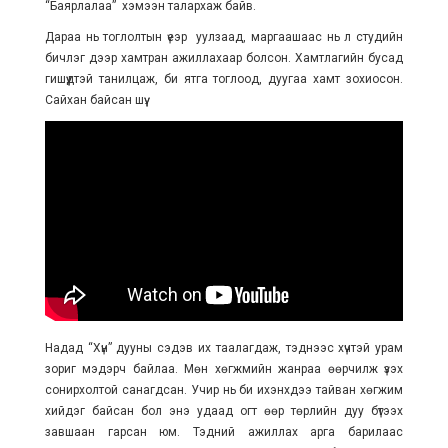
“Баярлалаа” хэмээн талархаж байв.
Дараа нь тоглолтын үеэр уулзаад, маргаашаас нь л студийн
бичлэг дээр хамтран ажиллахаар болсон. Хамтлагийн бусад
гишүүдтэй танилцаж, би ятга тоглоод, дуугаа хамт зохиосон.
Сайхан байсан шүү.
Надад “Хүн” дууны сэдэв их таалагдаж, тэднээс хүчтэй урам
зориг мэдэрч байлаа. Мөн хөгжмийн жанраа өөрчилж үзэх
сонирхолтой санагдсан. Учир нь би ихэнхдээ тайван хөгжим
хийдэг байсан бол энэ удаад огт өөр төрлийн дуу бүтээх
завшаан гарсан юм. Тэдний ажиллах арга барилаас