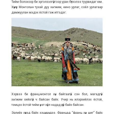
Тийм болохоор би эргэлзэлгүйгээр уран бүтээлээ туурвидаг юм.
Хүмүүс Монголын тухай дуу хөгжим, кино урлаг, соёл урлагаар
дамжуулан мэдэх ёстой гэж итгэдэг.
Хэрвээ би франц-монгол хүн байгаагүй сэн бол, магадгүй
хөгжим хийхгүй ч байсан байх. Учир нь илэрхийлэх ёстой,
тэмцэх ёстой тийм үнэт зүйл надад үгүй байх байсан.
Эрлийз хүүхэд байх хэцүү шүү дээ. Францад “франц хүн шиг” байх