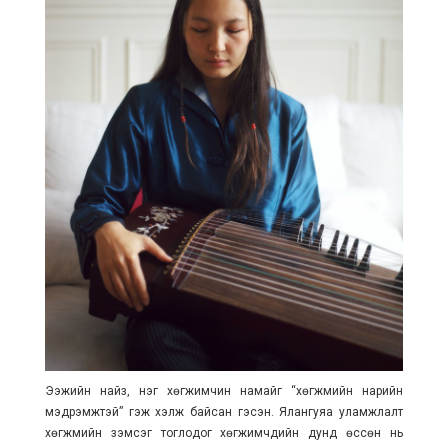
Ээжийн найз, нэг хөгжимчин намайг “хөгжмийн нарийн
мэдрэмжтэй” гэж хэлж байсан гэсэн. Ялангуяа уламжлалт
хөгжмийн зэмсэг тоглодог хөгжимчдийн дунд өссөн нь