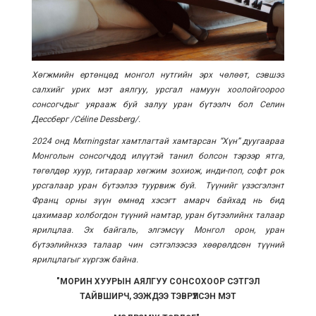
Хөгжмийн ертөнцөд монгол нутгийн эрх чөлөөт, сэвшээ
салхийг урих мэт аялгуу, урсгал намуун хоолойгоороо
сонсогчдыг уярааж буй залуу уран бүтээлч бол Селин
Дессберг /Céline Dessberg/.
2024 онд Mxrningstar хамтлагтай хамтарсан “Хүн” дуугаараа
Монголын сонсогчдод илүүтэй танил болсон тэрээр ятга,
төгөлдөр хуур, гитараар хөгжим зохиож, инди-поп, софт рок
урсгалаар уран бүтээлээ туурвиж буй. Түүнийг үзэсгэлэнт
Франц орны зүүн өмнөд хэсэгт амарч байхад нь бид
цахимаар холбогдон түүний намтар, уран бүтээлийнх талаар
ярилцлаа. Эх байгаль, элгэмсүү Монгол орон, уран
бүтээлийнхээ талаар чин сэтгэлээсээ хөөрөлдсөн түүний
ярилцлагыг хүргэж байна.
"МОРИН ХУУРЫН АЯЛГУУ СОНСОХООР СЭТГЭЛ
ТАЙВШИРЧ, ЭЭЖДЭЭ ТЭВРҮҮЛСЭН МЭТ