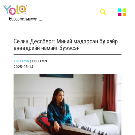
Өсвөр үе, залууст ...
Селин Дессберг: Миний мэдэрсэн бүх хайр
өнөөдрийн намайг бүтээсэн
YOLO.mn
| YOLO.MN
2025-08-14