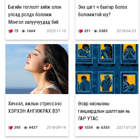
Багийн тоглолт хийж олон
Энх цагт ч баатар болох
улсад өрсөлдөх боломж
боломжтой юу?
Монгол залуучуудад бий
75
1664
2023-11-13
351
5385
2018-04-23
Хичээл, ажлын стрессээс
Өсвөр насныхны
ХЭРХЭН АНГИЖРАХ ВЭ?
ганцаардлын шалтгаан нь
ГАР УТАС
395
9437
2018-09-14
1034
6355
2021-07-29