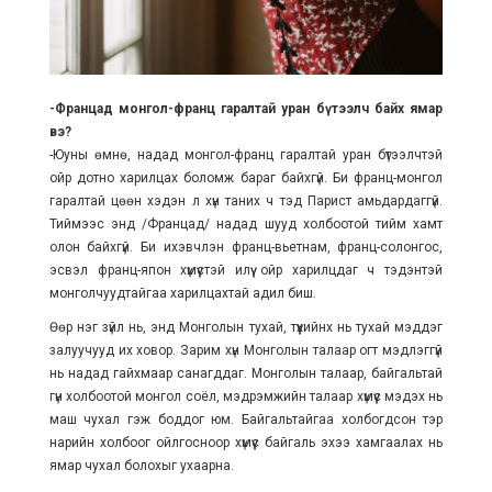
-Францад монгол-франц гаралтай уран бүтээлч байх ямар
вэ?
-Юуны өмнө, надад монгол-франц гаралтай уран бүтээлчтэй
ойр дотно харилцах боломж бараг байхгүй. Би франц-монгол
гаралтай цөөн хэдэн л хүн таних ч тэд Парист амьдардаггүй.
Тиймээс энд /Францад/ надад шууд холбоотой тийм хамт
олон байхгүй. Би ихэвчлэн франц-вьетнам, франц-солонгос,
эсвэл франц-япон хүмүүстэй илүү ойр харилцдаг ч тэдэнтэй
монголчуудтайгаа харилцахтай адил биш.
Өөр нэг зүйл нь, энд Монголын тухай, түүхийнх нь тухай мэддэг
залуучууд их ховор. Зарим хүн Монголын талаар огт мэдлэггүй
нь надад гайхмаар санагддаг. Монголын талаар, байгальтай
гүн холбоотой монгол соёл, мэдрэмжийн талаар хүмүүс мэдэх нь
маш чухал гэж боддог юм. Байгальтайгаа холбогдсон тэр
нарийн холбоог ойлгосноор хүмүүс байгаль эхээ хамгаалах нь
ямар чухал болохыг ухаарна.