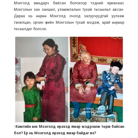
Монголд амьдарч байсан болохоор тэдний ярианаас
Монголын зан заншил, уламжлалын тухай төсөөлөл авсан.
Дараа нь өөрөө Монголд очоод залуучуудтай уулзаж
танилцан, орчин үеийн Монголын тухай мэдэж, арай өөрөөр
төсөөлдөг болсон.
-Хамгийн анх Монголд ирэхэд ямар мэдрэмж төрж байсан
бол? Ер нь Монголд ирэхэд ямар байдаг вэ?