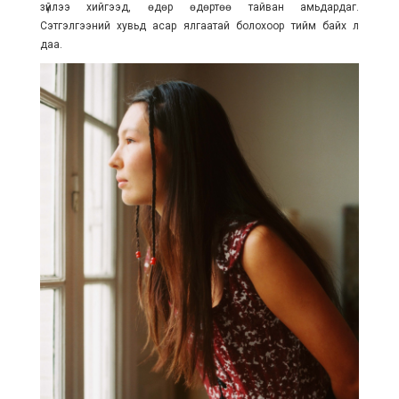
зүйлээ хийгээд, өдөр өдөртөө тайван амьдардаг.
Сэтгэлгээний хувьд асар ялгаатай болохоор тийм байх л
даа.