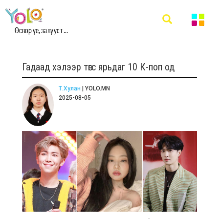
Өсвөр үе, залууст ...
Гадаад хэлээр төгс ярьдаг 10 К-поп од
Т.Хулан
| YOLO.MN
2025-08-05