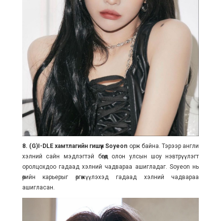
8. (G)I-DLE хамтлагийн гишүүн Soyeon
орж байна. Тэрээр англи
хэлний сайн мэдлэгтэй бөгөөд олон улсын шоу нэвтрүүлэгт
оролцохдоо гадаад хэлний чадвараа ашигладаг. Soyeon нь
өөрийн карьерыг өргөжүүлэхэд гадаад хэлний чадвараа
ашигласан.