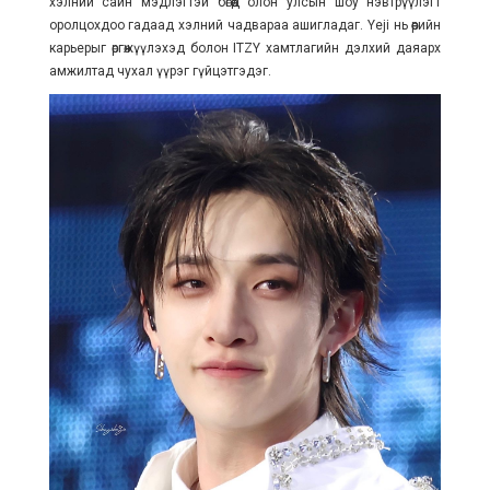
хэлний сайн мэдлэгтэй бөгөөд олон улсын шоу нэвтрүүлэгт
оролцохдоо гадаад хэлний чадвараа ашигладаг. Yeji нь өөрийн
карьерыг өргөжүүлэхэд болон ITZY хамтлагийн дэлхий даяарх
амжилтад чухал үүрэг гүйцэтгэдэг.