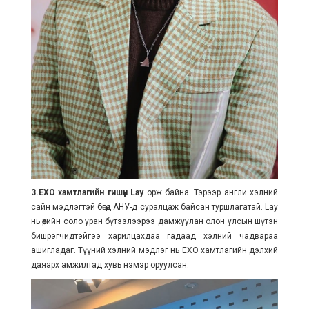
3.EXO хамтлагийн гишүүн Lay
орж байна. Тэрээр англи хэлний
сайн мэдлэгтэй бөгөөд АНУ-д суралцаж байсан туршлагатай. Lay
нь өөрийн соло уран бүтээлээрээ дамжуулан олон улсын шүтэн
бишрэгчидтэйгээ харилцахдаа гадаад хэлний чадвараа
ашигладаг. Түүний хэлний мэдлэг нь EXO хамтлагийн дэлхий
даяарх амжилтад хувь нэмэр оруулсан.