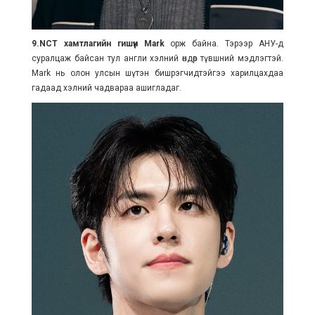
9.NCT хамтлагийн гишүүн Mark
орж байна. Тэрээр АНУ-д
суралцаж байсан тул англи хэлний өндөр түвшний мэдлэгтэй.
Mark нь олон улсын шүтэн бишрэгчидтэйгээ харилцахдаа
гадаад хэлний чадвараа ашигладаг.