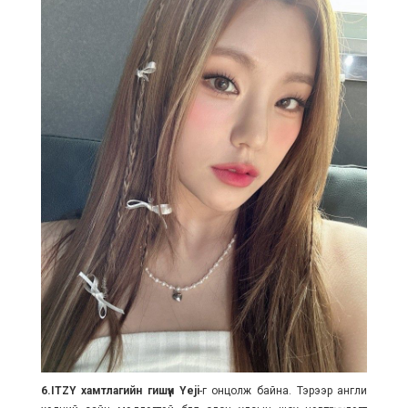
6.ITZY хамтлагийн гишүүн Yeji
-г онцолж байна. Тэрээр англи