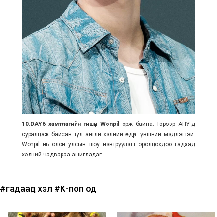
10.DAY6 хамтлагийн гишүүн Wonpil
орж байна. Тэрээр АНУ-д
суралцаж байсан тул англи хэлний өндөр түвшний мэдлэгтэй.
Wonpil нь олон улсын шоу нэвтрүүлэгт оролцохдоо гадаад
хэлний чадвараа ашигладаг.
#гадаад хэл
#К-поп од