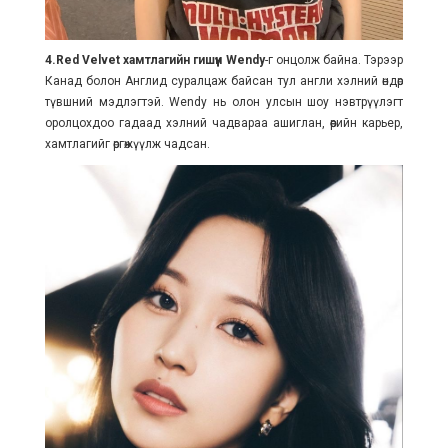
4.Red Velvet хамтлагийн гишүүн Wendy
-г онцолж байна. Тэрээр
Канад болон Англид суралцаж байсан тул англи хэлний өндөр
түвшний мэдлэгтэй. Wendy нь олон улсын шоу нэвтрүүлэгт
оролцохдоо гадаад хэлний чадвараа ашиглан, өөрийн карьер,
хамтлагийг өргөжүүлж чадсан.