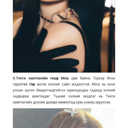
5.Twice хамтлагийн гишүүн Mina
орж байна. Тэрээр Япон
гаралтай бөгөөд англи хэлний сайн мэдлэгтэй. Mina нь олон
улсын шүтэн бишрэгчидтэйгээ харилцахдаа гадаад хэлний
чадвараа ашигладаг. Түүний хэлний мэдлэг нь Twice
хамтлагийн дэлхий даяарх амжилтад хувь нэмэр оруулсан.