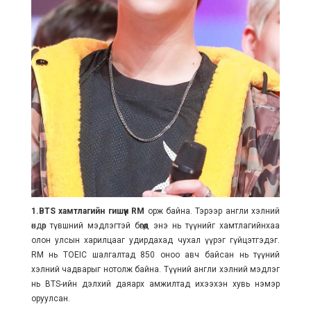
1.BTS хамтлагийн гишүүн RM
орж байна. Тэрээр англи хэлний
өндөр түвшний мэдлэгтэй бөгөөд энэ нь түүнийг хамтлагийнхаа
олон улсын харилцааг удирдахад чухал үүрэг гүйцэтгэдэг.
RM нь TOEIC шалгалтад 850 оноо авч байсан нь түүний
хэлний чадварыг нотолж байна. Түүний англи хэлний мэдлэг
нь BTS-ийн дэлхий даяарх амжилтад ихээхэн хувь нэмэр
оруулсан.