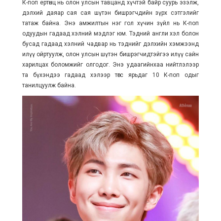
К-поп ертөнц нь олон улсын тавцанд хүчтэй байр суурь эзэлж,
дэлхий даяар сая сая шүтэн бишрэгчдийн зүрх сэтгэлийг
татаж байна. Энэ амжилтын нэг гол хүчин зүйл нь К-поп
одуудын гадаад хэлний мэдлэг юм. Тэдний англи хэл болон
бусад гадаад хэлний чадвар нь тэднийг дэлхийн хэмжээнд
илүү ойртуулж, олон улсын шүтэн бишрэгчидтэйгээ илүү сайн
харилцах боломжийг олгодог. Энэ удаагийнхаа нийтлэлээр
та бүхэндээ гадаад хэлээр төгс ярьдаг 10 К-поп одыг
танилцуулж байна.