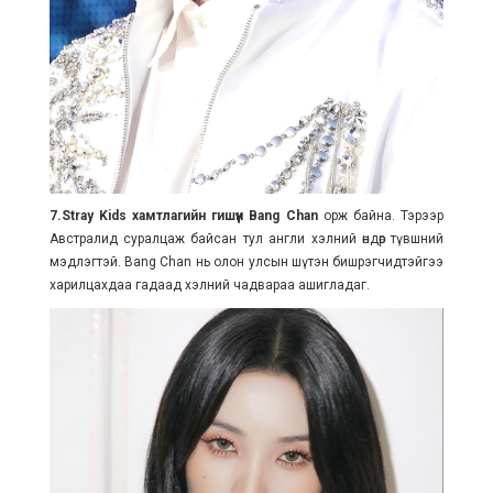
7.Stray Kids хамтлагийн гишүүн Bang Chan
орж байна. Тэрээр
Австралид суралцаж байсан тул англи хэлний өндөр түвшний
мэдлэгтэй. Bang Chan нь олон улсын шүтэн бишрэгчидтэйгээ
харилцахдаа гадаад хэлний чадвараа ашигладаг.