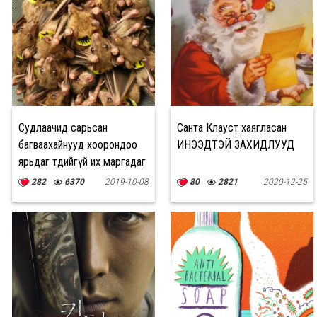
Судлаачид сарьсан
Санта Клауст хаягласан
багваахайнууд хоорондоо
ИНЭЭДТЭЙ ЗАХИДЛУУД
ярьдаг төдийгүй их маргадаг
болохыг тогтоожээ
282
6370
2019-10-08
80
2821
2020-12-25