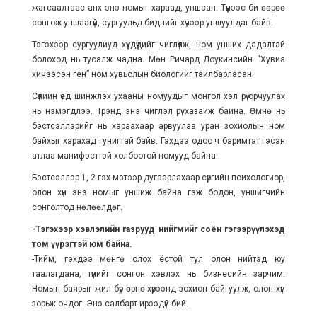
жагсаалтаас анх энэ номыг хараад, уншсан. Түүнээс би өөрөө
сонгож уншаагүй, сургуульд биднийг хүчээр уншуулдаг байв.
Тэгэхээр сургуулиуд хүүхдүүдийг чиглүүлж, ном унших дадалтай
болоход нь тусалж чадна. Мөн Ричард Доукинсийн “Хувиа
хичээсэн ген” ном хувьслын биологийг тайлбарласан.
Сүүлийн үед шинжлэх ухааны номуудыг монгол хэл рүү орчуулах
нь нэмэгдлээ. Трэнд энэ чиглэл рүү хазайж байна. Өмнө нь
бэстсэллэрийг нь хараахаар арвуулаа уран зохиолын ном
байхыг харахад гунигтай байв. Гэхдээ одоо ч баримтат гэсэн
атлаа манифэсттэй холбоотой номууд байна.
Бэстсэллэр 1, 2 гэх мэтээр дугаарлахаар сүргийн психологиор,
олон хүн энэ номыг уншиж байна гэж бодон, уншигчийн
сонголтод нөлөөлдөг.
-Тэгэхээр хэвлэлийн газрууд нийгмийг соён гэгээрүүлэхэд
том үүрэгтэй юм байна.
-Тийм, гэхдээ мөнгө олох ёстой тул олон нийтэд юу
таалагдана, түүнийг сонгон хэвлэх нь бизнесийн зарчим.
Номын баярыг жил бүр өрнө хүрээнд зохион байгуулж, олон хүн
зорьж очдог. Энэ салбарт ирээдүй бий.