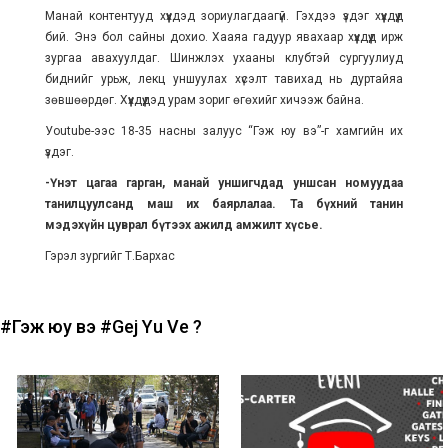
Манай контентууд хүүхдэд зориулагдаагүй. Гэхдээ үздэг хүүхдүүд
бий. Энэ бол сайны дохио. Хааяа гадуур явахаар хүүхдүүд ирж
зургаа авахуулдаг. Шинжлэх ухааны клубтэй сургуулиуд
биднийг урьж, лекц уншуулах хүсэлт тавихад нь дуртайяа
зөвшөөрдөг. Хүүхдүүдэд урам зориг өгөхийг хичээж байна.
Уoutube-ээс 18-35 насны залуус “Гэж юу вэ”-г хамгийн их
үздэг.
-Үнэт цагаа гарган, манай уншигчдад уншсан номуудаа
танилцуулсанд маш их баярлалаа. Та бүхний танин
мэдэхүйн цуврал бүтээх ажилд амжилт хүсье.
Гэрэл зургийг Т.Бархас
#Гэж юу вэ
#Gej Yu Ve ?