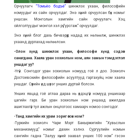
Орчуулагч
“Томьёо бодъё”
шинжлэх ухаан, философийн
номуудыг их сайн орчуулдаг. Энэ хүний орчуулсан бүх номыг
уншсан. Монголын хамгийн сайн орчуулагч. Хэцүү
ойлголтуудыг монгол хэл рүү “урсгаж” орчуулдаг.
Энэ хүний блог дахь бичвэрүүд надад их нөлөөлж, шинжлэх
ухаанд дурлахад нөлөөлсөн.
-Олон хүнд шинжлэх ухаан, философи хүнд сэдэв
санагдана. Хааяа уран зохиолын ном, аян замын тэмдэглэл
уншдаг уу?
-Үгүй. Сонгодог уран зохиолын номууд гоё л доо. Зохиолч
Достоевскийн философийн асуултууд гаргахуйц ном хааяа
уншдаг. Сүүлийн үед шүлэг унших дуртай болсон.
Унших явцад гоё атлаа дараа нь үлдэцгүй номууд уншихаар
цагийн гарз. Би уран зохиолын ном уншаад ажилдаа
ашиглахгүй тул ажлын онцлогоос хамаарч номоо сонгодог.
-Танд хамгийн их урам зориг өгсөн ном?
-Туркийн зохиолч Чари Мэрт Бакыржигийн “Хувьслын
механизмууд” номыг дахин хэлнэ. Сургуулийн номын
сангийн гадна “Залуу хүний заавал унших 100 ном” гэсэн