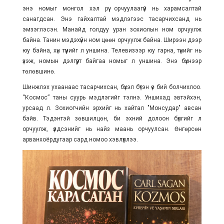
энэ номыг монгол хэл рүү орчуулаагүй нь харамсалтай
санагдсан. Энэ гайхалтай мэдлэгээс тасарчихсанд нь
эмзэглэсэн. Манайд голдуу уран зохиолын ном орчуулж
байна. Танин мэдэхүйн ном цөөн орчуулж байна. Ширээн дээр
юу байна, хүн түүнийг л уншина. Телевизээр юу гарна, түүнийг нь
үзэж, номын дэлгүүрт байгаа номыг л уншина. Энэ бүхнээр
төлөвшинө.
Шинжлэх ухаанаас тасарчихсан, бүхэл бүтэн үе бий болчихлоо.
“Космос” таны суурь мэдлэгийг тэлнэ. Уншихад эвтэйхэн,
урсаад л. Зохиогчийн эрхийг нь хайтал "Монсудар" авсан
байв. Тэдэнтэй зөвшилцөн, би эхний долоон бүлгийг л
орчуулж, үлдсэнийг нь найз маань орчуулсан. Өнгөрсөн
арванхоёрдугаар сард номоо хэвлүүллээ.