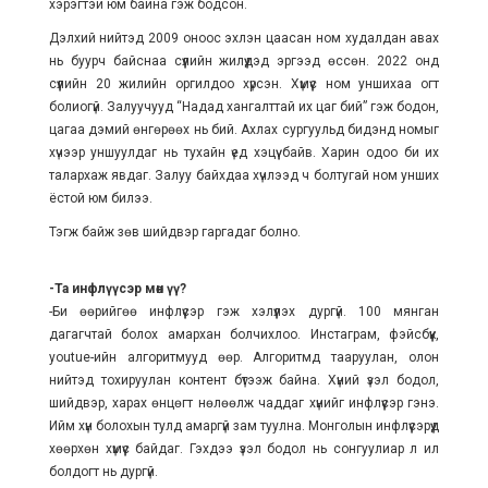
хэрэгтэй юм байна гэж бодсон.
Дэлхий нийтэд 2009 оноос эхлэн цаасан ном худалдан авах
нь буурч байснаа сүүлийн жилүүдэд эргээд өссөн. 2022 онд
сүүлийн 20 жилийн оргилдоо хүрсэн. Хүмүүс ном уншихаа огт
болиогүй. Залуучууд “Надад хангалттай их цаг бий” гэж бодон,
цагаа дэмий өнгөрөөх нь бий. Ахлах сургуульд бидэнд номыг
хүчээр уншуулдаг нь тухайн үед хэцүү байв. Харин одоо би их
талархаж явдаг. Залуу байхдаа хүчлээд ч болтугай ном унших
ёстой юм билээ.
Тэгж байж зөв шийдвэр гаргадаг болно.
-Та инфлүүсэр мөн үү?
-Би өөрийгөө инфлүүсэр гэж хэлүүлэх дургүй. 100 мянган
дагагчтай болох амархан болчихлоо. Инстаграм, фэйсбүүк,
youtue-ийн алгоритмууд өөр. Алгоритмд тааруулан, олон
нийтэд тохируулан контент бүтээж байна. Хүний үзэл бодол,
шийдвэр, харах өнцөгт нөлөөлж чаддаг хүнийг инфлүүсэр гэнэ.
Ийм хүн болохын тулд амаргүй зам туулна. Монголын инфлүүсэрүүд
хөөрхөн хүмүүс байдаг. Гэхдээ үзэл бодол нь сонгуулиар л ил
болдогт нь дургүй.