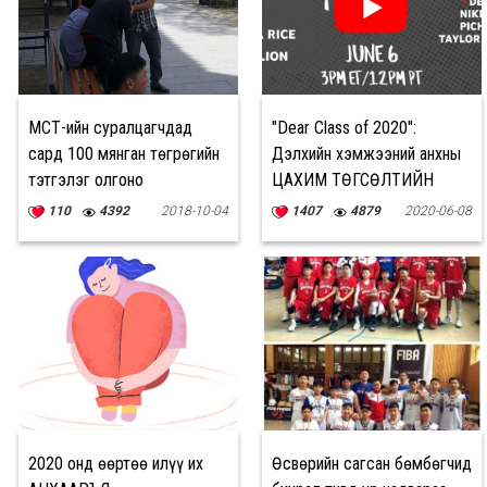
МСҮТ-ийн суралцагчдад
"Dear Class of 2020":
сард 100 мянган төгрөгийн
Дэлхийн хэмжээний анхны
тэтгэлэг олгоно
ЦАХИМ ТӨГСӨЛТИЙН
БАЯР
110
4392
2018-10-04
1407
4879
2020-06-08
2020 онд өөртөө илүү их
Өсвөрийн сагсан бөмбөгчид