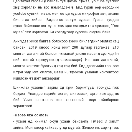
Цар тахал гарсан үе байсан тул цахим сүлжээ, youtube сувгийг
хүмүүс хэрэглэх нь эрс нэмэгдсэн үе. Бид гурав өөр өөрсдийн
youtube сувгийг нээж, мөнгөө цуглуулж микрофон авч, анхны
бичлэгээ хийсэн. Видеогоо эвлүүлж сурсан. Гурван тусдаа
суваг байснаас нэг суваг хамтдаа хөгжүүлье гэж ярилцан, “Гэж
юу вэ” гэж нэрлэсэн. Би хоёрдугаар курсийн оюутан байв.
Анх удаа хийж байгаа болохоор эхний бичлэгүүдийг эвлүүлэх хэцүү
байсан. 2019 оноос хойш нийт 200 дугаар гаргажээ. 210
мянган дагагчтай болсон нь манай улсын насанд хүрэгчдийн
нийт тоотой харьцуулахад чамлахааргүй. Нэг сая дагагчтай,
монгол контент бүтээгчид хэд хэд бий. Бид дагагчийн тооноос
илүүтэй хүмүүс юуг ойлгов, цааш нь түгээсэн үү, манай контентоос
ишилсэн үү гэдэгт анхаардаг.
Шинжлэх ухааныг зарим хүн түүхий баримтууд, тоонууд гэж
боддог. Үнэндээ нарийн логик, философи, аргачлал ард нь
бий. Учир шалтгааны энэ хэлхээсийг хүмүүст тайлбарлах
зорилготой.
-Нэрээ яаж сонгов?
-Тухайн үед хиймэл оюун ухаан байсангүй. Гүүглээс л хайлт
хийнэ. Монголоор хайхаар үр дүн муутай. Жишээ нь, хар нүх гэж