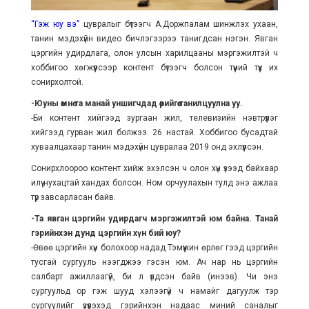
“Гэж юу вэ”
цувралыг бүтээгч А.Доржпалам шинжлэх ухаан,
танин мэдэхүйн видео бичлэгээрээ танигдсан нэгэн. Явган
цэргийн удирдлага, олон улсын харилцааны мэргэжилтэй ч
хоббигоо хөгжүүлсээр контент бүтээгч болсон түүний түүх их
сонирхолтой.
-Юуны өмнө та манай уншигчдад өөрийгөө танилцуулна уу.
-Би контент хийгээд зургаан жил, телевизийн нэвтрүүлэг
хийгээд гурван жил болжээ. 26 настай. Хоббигоо бусадтай
хуваалцахаар танин мэдэхүйн цувралаа 2019 онд эхлүүлсэн.
Сонирхлоороо контент хийж эхэлсэн ч олон хүн үзээд байхаар
илүү нухацтай хандах болсон. Ном орчуулахын тулд энэ ажлаа
түр завсарласан байв.
-Та явган цэргийн удирдагч мэргэжилтэй юм байна. Танай
гэрийнхэн дунд цэргийн хүн бий юу?
-Өвөө цэргийн хүн болохоор надад Тэмүүжин өрлөг гээд цэргийн
тусгай сургууль нээгджээ гэсэн юм. Ач нар нь цэргийн
салбарт ажиллаагүй, би л үлдсэн байв (инээв). Чи энэ
сургуульд ор гэж шууд хэлээгүй ч намайг дагуулж тэр
сургуулийг үзүүлэхэд гэрийнхэн надаас миний саналыг