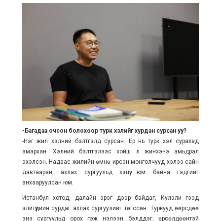
-Багадаа очсон болохоор турк хэлийг хурдан сурсан уу?
-Нэг жил хэлний бэлтгэлд сурсан. Ер нь турк хэл сурахад
амархан. Хэлний бэлтгэлээс хойш л жинхэнэ амьдрал
эхэлсэн. Надаас жилийн өмнө ирсэн монголчууд хэлээ сайн
давтаарай, ахлах сургуульд хэцүү юм байна гэдгийг
анхааруулсан юм.
Истанбул хотод, далайн эрэг дээр байдаг, Кулэли гээд
элитүүдийн сурдаг ахлах сургуулийг төгссөн. Туркууд өөрсдөө
энэ сургуульд орох гэж нэлээн бэлддэг, өрсөлдөөнтэй