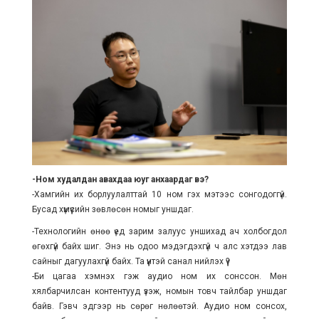
-Ном худалдан авахдаа юуг анхаардаг вэ?
-Хамгийн их борлуулалттай 10 ном гэх мэтээс сонгодоггүй.
Бусад хүмүүсийн зөвлөсөн номыг уншдаг.
-Технологийн өнөө үед зарим залуус уншихад ач холбогдол
өгөхгүй байх шиг. Энэ нь одоо мэдэгдэхгүй ч алс хэтдээ лав
сайныг дагуулахгүй байх. Та үүнтэй санал нийлэх үү?
-Би цагаа хэмнэх гэж аудио ном их сонссон. Мөн
хялбарчилсан контентууд үзэж, номын товч тайлбар уншдаг
байв. Гэвч эдгээр нь сөрөг нөлөөтэй. Аудио ном сонсох,