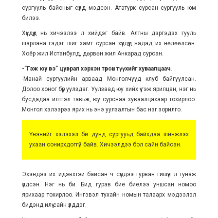
сургууль байсныг сүүлд мэдсэн. Ататурк сурсан сургууль юм
билээ.
Хүүхдүүд нь хичээлээ л хийдэг байв. Алтны дэргэдэх гууль
шарлана гэдэг шиг хамт сурсан хүүхдүүд надад их нөлөөлсөн.
Хоёр жил Истанбулд, дөрвөн жил Анкарад сурсан.
-”Гэж юу вэ” цуврал хэрхэн төрсөн түүхийг хуваалцаач.
-Манай сургуулийн арваад Монголчууд клуб байгуулсан.
Долоо хоног бүр уулздаг. Уулзаад юу хийх үү гэж ярилцан, нэг нь
бусдадаа илтгэл тавьж, юу сурснаа хуваалцахаар тохирлоо.
Монгол хэлээрээ ярих нь энэ уулзалтын бас нэг зорилго.
Үнэнийг хэлэхэл би дунд сургууьд байхдаа шинжлэх
ухаан сонирхдоггүй байв. Хичээлдээ бол сайн байсан.
Эхэндээ их идэвхтэй байсан ч сүүлдээ гурван гишүүн л тунаж
үлдсэн. Нэг нь би. Бид гурав бие биелээ уншсан номоо
ярихаар тохирлоо. Ингэвэл тухайн номын талаарх мэдээлэл
бидэнд илүү сайн үлддэг.