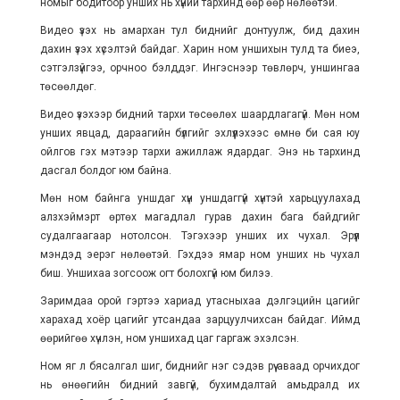
номыг бодитоор унших нь хүний тархинд өөр өөр нөлөөтэй.
Видео үзэх нь амархан тул биднийг донтуулж, бид дахин
дахин үзэх хүсэлтэй байдаг. Харин ном уншихын тулд та биеэ,
сэтгэлзүйгээ, орчноо бэлддэг. Ингэснээр төвлөрч, уншингаа
төсөөлдөг.
Видео үзэхээр бидний тархи төсөөлөх шаардлагагүй. Мөн ном
унших явцад, дараагийн бүлгийг эхлүүлэхээс өмнө би сая юу
ойлгов гэх мэтээр тархи ажиллаж ядардаг. Энэ нь тархинд
дасгал болдог юм байна.
Мөн ном байнга уншдаг хүн уншдаггүй хүнтэй харьцуулахад
алзхэймэрт өртөх магадлал гурав дахин бага байдгийг
судалгаагаар нотолсон. Тэгэхээр унших их чухал. Эрүүл
мэндэд эерэг нөлөөтэй. Гэхдээ ямар ном унших нь чухал
биш. Уншихаа зогсоож огт болохгүй юм билээ.
Заримдаа орой гэртээ хариад утасныхаа дэлгэцийн цагийг
харахад хоёр цагийг утсандаа зарцуулчихсан байдаг. Иймд
өөрийгөө хүчлэн, ном уншихад цаг гаргаж эхэлсэн.
Ном яг л бясалгал шиг, биднийг нэг сэдэв рүү аваад орчихдог
нь өнөөгийн бидний завгүй, бухимдалтай амьдралд их