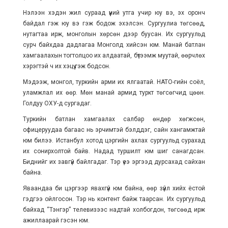
Нэлээн хэдэн жил сураад үүний утга учир юу вэ, эх оронч
байдал гэж юу вэ гэж бодож эхэлсэн. Сургуулиа төгсөөд,
нутагтаа ирж, монголын хөрсөн дээр буусан. Их сургуульд
сурч байхдаа дадлагаа Монголд хийсэн юм. Манай батлан
хамгаалахын тогтолцоо их алдаатай, бүтээмж муутай, өөрчлөх
хэрэгтэй ч их хэцүү гэж бодсон.
Мэдээж, монгол, туркийн арми их ялгаатай. НАТО-гийн соёл,
уламжлал их өөр. Мөн манай армид туркт төгсөгчид цөөн.
Голдуу ОХУ-д сургадаг.
Туркийн батлан хамгаалах салбар өндөр хөгжсөн,
офицеруудаа багаас нь эрчимтэй бэлддэг, сайн хангамжтай
юм билээ. Истанбул хотод цэргийн ахлах сургуульд сурахад
их сонирхолтой байв. Надад туршилт юм шиг санагдсан.
Биднийг их завгүй байлгадаг. Тэр үеэ эргээд дурсахад сайхан
байна.
Яваандаа би цэргээр явахгүй юм байна, өөр зүйл хийх ёстой
гэдгээ ойлгосон. Тэр нь контент байж таарсан. Их сургуульд
байхад “Тэнгэр” телевизээс надтай холбогдон, төгсөөд ирж
ажиллаарай гэсэн юм.