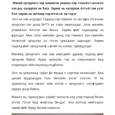
-Манай орчуулагч нар шинжлэх ухааны нэр томьёог монгол
хэл рүү орчуулах нь бага. Зарим нь орчуулах ёстой гэж үзэг
бол зарим нь англиар хэрэглэх нь зөв гэдэг.
-Энэ их том асуудал. Гадаад нэр томьёог эх хэл рүүгээ утгачлан
орчуулах тал дээр БНТУ их сайн ажилладаг, олон жилийн
уламжлал тогтсон юм билээ. Зарим үгийг гадаадаар нь
үлдээдэг. Мөн олон нийтийн дунд нэр томьёог хэн хамгийн
оновчтой орчуулах вэ гэсэн уралдаан зарладаг. Зарим
гадаад үгийг орчуулахгүй ч үсгийг нь сольж, туркжуулдаг.
Манайд орчуулагч нар өөр өөрсдийн дураар гадаад үгийг
орчуулж байна. Буруу орчуулж, тэр нь хэвшчихвэл бид
хоорондоо ойлголцоход хэцүү болно.
Энэ нь цаашлаад сурах үйл явцад ч сөргөөр нөлөөлдөг. Бид
цахим хуудсандаа толь бичгийн хэсэг нээсэн. Уг нь
эрдэмтэд энэ ажлыг хийх ёстой ч орчуулагч, сэтгүүлчдийн
нуруун дээр байна.
Жишээ нь, гарагуудын нэрийг оноосон нэр учир томоор бичих
ёстой. Гэтэл бид жижгээр бичдэг. Энэ мэтээр нийтээрээ
зарим үгийг буруу бичиж хэвшсэн.