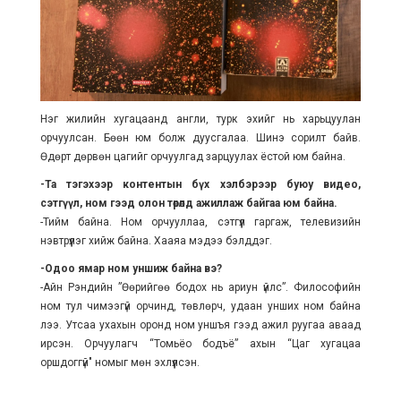
Нэг жилийн хугацаанд англи, турк эхийг нь харьцуулан
орчуулсан. Бөөн юм болж дуусгалаа. Шинэ сорилт байв.
Өдөрт дөрвөн цагийг орчуулгад зарцуулах ёстой юм байна.
-Та тэгэхээр контентын бүх хэлбэрээр буюу видео,
сэтгүүл, ном гээд олон төрөлд ажиллаж байгаа юм байна.
-Тийм байна. Ном орчууллаа, сэтгүүл гаргаж, телевизийн
нэвтрүүлэг хийж байна. Хааяа мэдээ бэлддэг.
-Одоо ямар ном уншиж байна вэ?
-Айн Рэндийн ”Өөрийгөө бодох нь ариун үйлс”. Философийн
ном тул чимээгүй орчинд, төвлөрч, удаан унших ном байна
лээ. Утсаа ухахын оронд ном уншъя гээд ажил руугаа аваад
ирсэн. Орчуулагч “Томьёо бодъё” ахын “Цаг хугацаа
оршдоггүй" номыг мөн эхлүүлсэн.