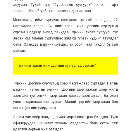
асуусан. Тухайн үед “Суворовын сургууль” кино ч гарч
таарсан. Манай үеийнхэн тэр кинонд их автсан.
Монголд ч ийм сургууль нээгдсэн нь гоё санагдан, 12
настайдаа элссэн. Би нийт арван жил цэргийн сургуульд
сурсан. Есдүгээр ангид байхдаа Туркийн ахлах сургууль руу
явсан юм. Манай сургуулиас жил бүр гурван хүүхдийг явуулдаг
байв. Эхэндээ цэргийн хувцас, эх оронч үзэл гээд л бүх зүйл
сайхан.
"
Би нийт арван жил цэргийн сургуульд сурсан.
"
Туркийн цэргийн сургуульд хоёр мэргэжлээр сургадаг. Нэг нь
цэргийн, нөгөө нь энгийн. Цэргийн мэргэжлийг хоёр жилд
эзэмших тул энгийн мэргэжил давхар эзэмшүүлдэг. Би олон
улсын харилцаагаар сурсан. Миний цэргийн мэргэжил бол
явган цэргийн удирдлага.
Зарим улс хоёр жилд цэргийн мэргэжилтнүүдээ бэлддэг. Турк
офицеруудаа шинжлэх ухааны мэдлэгтэй байх ёстой гэж
үздэг тул дөрвөн жил бэлддэг.