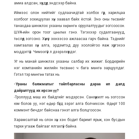
амиа алдсан, хүүхдүүд эндсээр байна.
Иймээс олон нийтийг судлаачидтай холбох гүүр, харилцаа
холбоог зохицуулах хүн заавал байх ёстой. Энэ оны төсвийг
танахдаа шинжлэх ухааны хөрөнгө оруулалтуудыг зогсоосон.
ШУА-ийн орон тоог цөөлөх гэнэ. Тэгэхээр судалгаанууд,
төслүүд зогсоно. Хүмүүс эхнээсээ ажлаасаа гарч байна. Тэднийг
хамгаалах хүн алга, эрдэмтэд дуу хоолойгоо яаж хүргэхээ
мэддэггүй. Чимээгүй л дээрэлхүүлдэг.
Уг нь манай шинжлэх ухааны салбар их жижиг. Бордюрийн
нэг компанийн жилийн төсвөөс ч бага мөнгө зарцуулдаг.
Гэтэл тэр мөнгөө татах нь.
-Ураны баяжмалыг тайлбарласны дараа ил далд
дайралтууд их ирсэн үү?
-Троллууд маш их байдгийг мэдэрсэн. Санхүүжилт нь зогссон
юм болов уу, нэг өдөр бүгд зэрэг алга болчихсон. Өдөрт 100
коммэнт бичдэг байснаа гэнэт алга болцгоосон.
Харамсалтай нь олон хүн хэн бодит баримт ярьж, хэн бусдын
тархи угааж байгааг ялгахгүй байна.