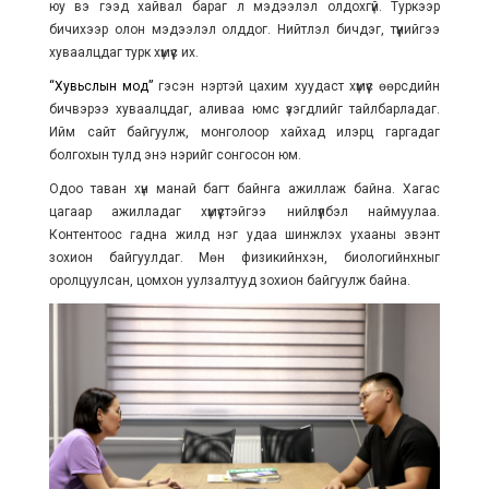
юу вэ гээд хайвал бараг л мэдээлэл олдохгүй. Туркээр
бичихээр олон мэдээлэл олддог. Нийтлэл бичдэг, түүнийгээ
хуваалцдаг турк хүмүүс их.
“Хувьслын мод”
гэсэн нэртэй цахим хуудаст хүмүүс өөрсдийн
бичвэрээ хуваалцдаг, аливаа юмс үзэгдлийг тайлбарладаг.
Ийм сайт байгуулж, монголоор хайхад илэрц гаргадаг
болгохын тулд энэ нэрийг сонгосон юм.
Одоо таван хүн манай багт байнга ажиллаж байна. Хагас
цагаар ажилладаг хүмүүстэйгээ нийлүүлбэл наймуулаа.
Контентоос гадна жилд нэг удаа шинжлэх ухааны эвэнт
зохион байгуулдаг. Мөн физикийнхэн, биологийнхныг
оролцуулсан, цомхон уулзалтууд зохион байгуулж байна.