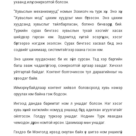
ухаанд илүү сонирхолтой болсон.
”Хувьслын механизмууд” номын Зохиолч нь турк хүн. Энэ хүн
“Хувьслын мод” цахим хуудсыг мөн бүтээсэн. Энэ цахим
хуудсанд хувьслыг тайлбарласан, богино бичвэрүүд бий.
Туркийн сурах бичгээс хувьслын тухай хэсгийг хасах
шийдвэр гарсан юм. Эрдэмтэд хүчтэй эсэргүүцэн, хэсэг
бүлгээрээ нэгдэж эхэлсэн. Сурах бичгээс хасвал бид энэ
сэдвийг цахимаар, системтэйгээр заана гэсэн юм.
Энэ цахим хуудаснаас би их зүйл сурсан. Тэд хэр баргийн
багш зааж чадахгүйгээр, сонирхолтой аргаар заадаг. Хичээл
уйтгартай байдаг. Контент болгочихсон тул дараагийнхыг нь
хүлээдэг байв.
Иймэрхүү байдлаар контент хийвэл боловсролд хувь нэмэр
оруулах юм байна гэж бодсон.
Ингээд дандаа баримтат ном л уншдаг болсон. Нэг хэсэг
хувь хүний хөгжлийн номууд уншаад бүгд адилхан агуулгатайг
ойлгосон. Голдуу туркээр уншдаг. Ноднин Турк явахдаа
чемодон дүүрэн номтой ирсэн. Цахимаар мөн уншдаг.
Гэхдээ би Монголд ирээд оюутан байх үе шигээ ном уншихгүй