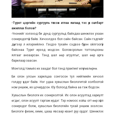
-Туркт цэргийн сургууль төгссөн атлаа яагаад тэс өөр салбарт
ажиллах болов?
-Үнэнийг хэлэхэд би дунд сургуульд байхдаа шинжлэх ухаан
сонирхдоггүй байв. Хичээлдээ бол сайн байсан. Сайн гэдгийг
дүнгээр л илэрхийлнэ. Гэхдээ тухайн сэдвээ бүрэн ойлгоогүй
байснаа Туркт ирээд мэдсэн. Боловсролын тогтолцооны
ялгааг анзаарсан. Тэнд шал өөр агуулгыг, шал өөр арга
барилаар заасан.
Монголд томьёо их заадаг бол тэнд практикт илүү төвлөрнө.
Би олон улсын харилцаа сонгосон тул нийгмийн хичээл
голдуу үздэг байв. Нэг удаа хувьслын биологитой холбоотой
ном уншиж, их цочирдсон. Юу болоод байна аа гэж бодсон.
Хувьслын биологи их сонирхолтой. Их олон асуултад хариулт
өгдөг, олон асуулт гаргаж ирдэг. Тэр номоос хойш огт өөр зүйл
сонирхдог болж, хувьслын биологийн тухай уншиж эхэлсэн.
Биологи физик, хими, цааш явсаар квант руу ордог. Шинжлэх