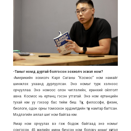
-Таныг номд дуртай болгосон зохиолч эсвэл ном?
-Америкийн зохиолч Карл Саганы ”Космос” ном намайг
шинжлэх ухаанд дурлуулсан. Энэ номыг турк хэлнээс
орчууллаа. Энэ номоос олон чиглэлийн, ерөнхий ойлголт
авна. Космос нь ертөнц гэсэн утгатай. Энэ ном ертөнцийн
тухай юм уу гэхээр бас тийм биш. Түүх, философи, физик,
биологи, одон орны томоохон эрдэмтдийн түүх намтар багтсан.
Мэдлэгийн аялал шиг ном байгаа юм.
Ямар ном орчуулах вэ гэж бодож байгаад энэ номыг
сонгосон. 45 жилийн өмнө бичсэн ном боловч өнөөг хүртэл