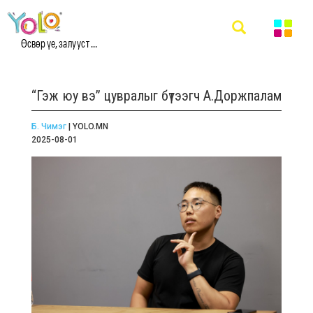
Өсвөр үе, залууст ...
“Гэж юу вэ” цувралыг бүтээгч А.Доржпалам
Б. Чимэг
| YOLO.MN
2025-08-01