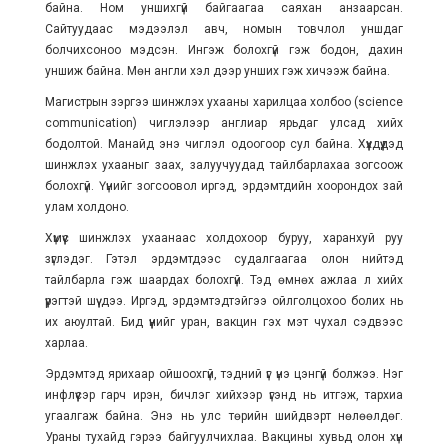
байна. Ном уншихгүй байгаагаа саяхан анзаарсан.
Сайтуудаас мэдээлэл авч, номын товчлол уншдаг
болчихсоноо мэдсэн. Ингэж болохгүй гэж бодон, дахин
уншиж байна. Мөн англи хэл дээр унших гэж хичээж байна.
Магистрын зэргээ шинжлэх ухааны харилцаа холбоо (science
communication) чиглэлээр англиар ярьдаг улсад хийх
бодолтой. Манайд энэ чиглэл одоогоор сул байна. Хүүхдүүдэд
шинжлэх ухааныг заах, залуучуудад тайлбарлахаа зогсоож
болохгүй. Үүнийг зогсоовол иргэд, эрдэмтдийн хоорондох зай
улам холдоно.
Хүмүүс шинжлэх ухаанаас холдохоор буруу, харанхуй руу
зүглэдэг. Гэтэл эрдэмтдээс судалгаагаа олон нийтэд
тайлбарла гэж шаардах болохгүй. Тэд өмнөх ажлаа л хийх
үүрэгтэй шүү дээ. Иргэд, эрдэмтэдтэйгээ ойлголцохоо болих нь
их аюултай. Бид үүнийг уран, вакцин гэх мэт чухал сэдвээс
харлаа.
Эрдэмтэд ярихаар ойшоохгүй, тэдний үг үнэ цэнгүй болжээ. Нэг
инфлүүсэр гарч ирэн, бичлэг хийхээр үгэнд нь итгэж, тархиа
угаалгаж байна. Энэ нь улс төрийн шийдвэрт нөлөөлдөг.
Ураны тухайд гэрээ байгуулчихлаа. Вакцины хувьд олон хүн