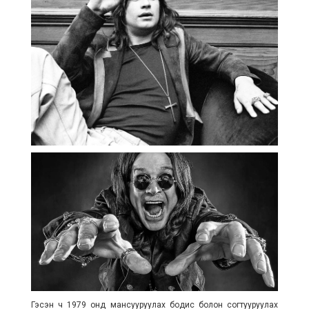
Гэсэн ч 1979 онд мансууруулах бодис болон согтууруулах