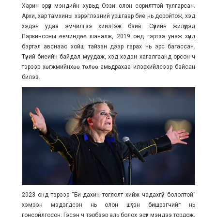
Харин эрүүл мэндийн хувьд Оззи олон сорилттой тулгарсан.
Архи, хар тамхины хэрэглээний уршгаар бие нь доройтож, хэд
хэдэн удаа эмчилгээ хийлгэж байв. Сүүлийн жилүүдэд
Паркинсоны өвчиндөө шаналж, 2019 онд гэртээ унаж хүнд
бэртэл авснаас хойш тайзан дээр гарах нь эрс багассан.
Түүний биеийн байдал муудаж, хэд хэдэн хагалгаанд орсон ч
тэрээр хөгжмийнхөө төлөө амьдрахаа илэрхийлсээр байсан
билээ.
2023 онд тэрээр “Би дахин тоглолт хийж чадахгүй бололтой”
хэмээн мэдэгдсэн нь олон шүтэн бишрэгчийг нь
гонсойлгосон. Гэсэн ч тэрбээр аль болох эрүүл мэндээ тордож,