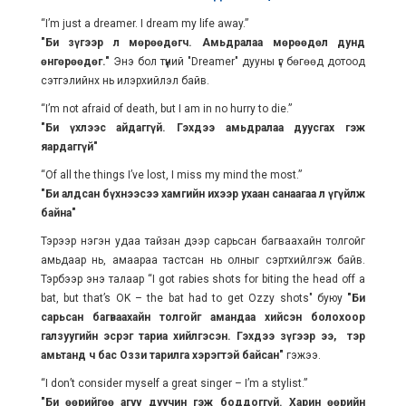
“I’m just a dreamer. I dream my life away.”
"Би зүгээр л мөрөөдөгч. Амьдралаа мөрөөдөл дунд
өнгөрөөдөг."
Энэ бол түүний "Dreamer" дууны үг бөгөөд дотоод
сэтгэлийнх нь илэрхийлэл байв.
“I’m not afraid of death, but I am in no hurry to die.”
"Би үхлээс айдаггүй. Гэхдээ амьдралаа дуусгах гэж
яардаггүй"
“Of all the things I’ve lost, I miss my mind the most.”
"Би алдсан бүхнээсээ хамгийн ихээр ухаан санаагаа л үгүйлж
байна"
Тэрээр нэгэн удаа тайзан дээр сарьсан багваахайн толгойг
амьдаар нь, амаараа тастсан нь олныг сэртхийлгэж байв.
Тэрбээр энэ талаар “I got rabies shots for biting the head off a
bat, but that’s OK – the bat had to get Ozzy shots" буюу
"Би
сарьсан багваахайн толгойг амандаа хийсэн болохоор
галзуугийн эсрэг тариа хийлгэсэн. Гэхдээ зүгээр ээ, тэр
амьтанд ч бас Оззи тарилга хэрэгтэй байсан"
гэжээ.
“I don’t consider myself a great singer – I’m a stylist.”
"Би өөрийгөө агуу дуучин гэж боддоггүй. Харин өөрийн