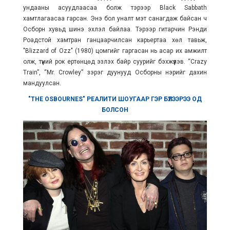
ундааны асуудлаасаа болж тэрээр Black Sabbath
хамтлагаасаа гарсан. Энэ бол уналт мэт санагдаж байсан ч
Осборн хувьд шинэ эхлэл байлаа. Тэрээр гитарчин Рэнди
Роадстой хамтран ганцаарчилсан карьертаа хөл тавьж,
"Blizzard of Ozz" (1980) цомгийг гаргасан нь асар их амжилт
олж, түүний рок ертөнцөд эзлэх байр суурийг бэхжүүлэв. “Crazy
Train”, “Mr. Crowley” зэрэг дуунууд Осборны нэрийг дахин
мандуулсан.
"THE OSBOURNES" РЕАЛИТИ ШОУГААР ГЭР БҮЛЭЭРЭЭ ОД
БОЛСОН