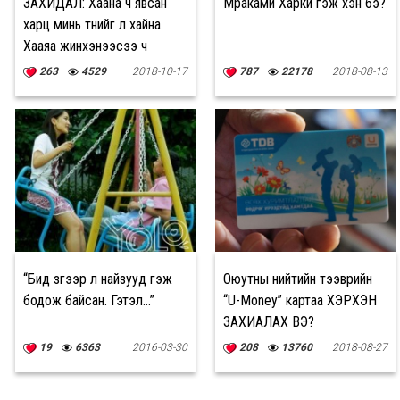
ЗАХИДАЛ: Хаана ч явсан
Мүраками Харүки гэж хэн бэ?
харц минь түүнийг л хайна.
Хааяа жинхэнээсээ ч
харагдах шиг
263
4529
2018-10-17
787
22178
2018-08-13
“Бид зүгээр л найзууд гэж
Оюутны нийтийн тээврийн
бодож байсан. Гэтэл…”
“U-Money” картаа ХЭРХЭН
ЗАХИАЛАХ ВЭ?
19
6363
2016-03-30
208
13760
2018-08-27