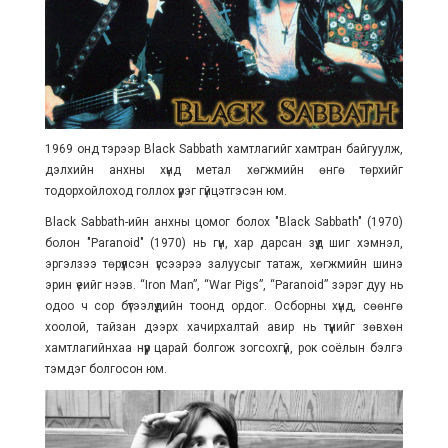
1969 онд тэрээр Black Sabbath хамтлагийг хамтран байгуулж,
дэлхийн анхны хүнд метал хөгжмийн өнгө төрхийг
тодорхойлоход голлох үүрэг гүйцэтгэсэн юм.
Black Sabbath-ийн анхны цомог болох "Black Sabbath" (1970)
болон "Paranoid" (1970) нь гүн, хар дарсан зүүд шиг хэмнэл,
эргэлзээ төрүүлсэн үгсээрээ залуусыг татаж, хөгжмийн шинэ
эрин үеийг нээв. “Iron Man”, “War Pigs”, “Paranoid” зэрэг дуу нь
одоо ч сор бүтээлүүдийн тоонд ордог. Осборны хүнд, сөөнгө
хоолой, тайзан дээрх хачирхалтай авир нь түүнийг зөвхөн
хамтлагийнхаа нүүр царай болгож зогсохгүй, рок соёлын бэлгэ
тэмдэг болгосон юм.