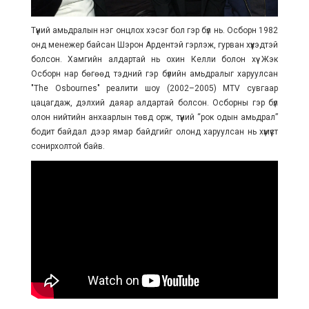
Түүний амьдралын нэг онцлох хэсэг бол гэр бүл нь. Осборн 1982
онд менежер байсан Шэрон Ардентэй гэрлэж, гурван хүүхэдтэй
болсон. Хамгийн алдартай нь охин Келли болон хүү Жэк
Осборн нар бөгөөд тэдний гэр бүлийн амьдралыг харуулсан
"The Osbournes" реалити шоу (2002–2005) MTV сувгаар
цацагдаж, дэлхий даяар алдартай болсон. Осборны гэр бүл
олон нийтийн анхаарлын төвд орж, түүний “рок одын амьдрал”
бодит байдал дээр ямар байдгийг олонд харуулсан нь хүмүүст
сонирхолтой байв.