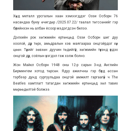
Хүнд металл урсгалын хаан хэмээгддэг Оззи Осборн 76
насандаа буюу өчигдөр /2025.07.22/ таалал төгссөнийг гэр
бүлийнхэн нь албан ёсоор мэдэгдсэн билээ.
Дэлхийн рок хөгжмийн ертөнцөд Оззи Осборн шиг дуу
хоолой, дүр төрх, амьдралын хэв маягаараа онцгойрдог хүн
цөөн. Түүнийг зөвхөн дуучин төдийгүй, хөгжмийн түүхэнд үлдэх
онцгой дүр, соёлын үзэгдэл гэж хэлж болно.
Жон Майкл Осборн 1948 оны 12-р сарын 3-нд Английн
Бирмингем хотод төрсөн. Ядуу ажилчны гэр бүлд өссөн
тэрбээр дунд сургуульдаа онцгой амжилт гаргаагүй ч The
Beatles хамтлагт татагдан хөгжмийн ертөнцөд хөл тавих
мөрөөдөлтэй болжээ.