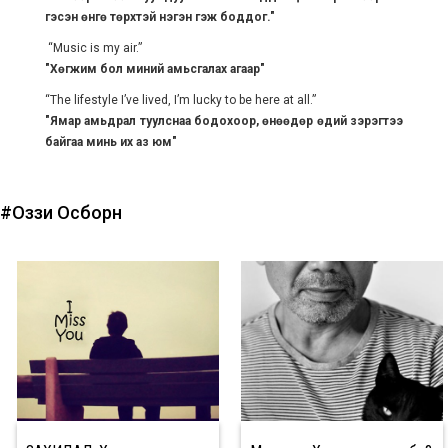
гэсэн өнгө төрхтэй нэгэн гэж боддог."
“Music is my air.”
"Хөгжим бол миний амьсгалах агаар"
“The lifestyle I’ve lived, I’m lucky to be here at all.”
"Ямар амьдрал туулснаа бодохоор, өнөөдөр өдий зэрэгтээ
байгаа минь их аз юм"
#Оззи Осборн