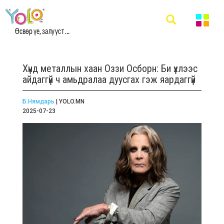
Өсвөр үе, залууст ...
Хүнд металлын хаан Оззи Осборн: Би үхлээс
айдаггүй ч амьдралаа дуусгах гэж яардаггүй
Б.Нямдарь
| YOLO.MN
2025-07-23