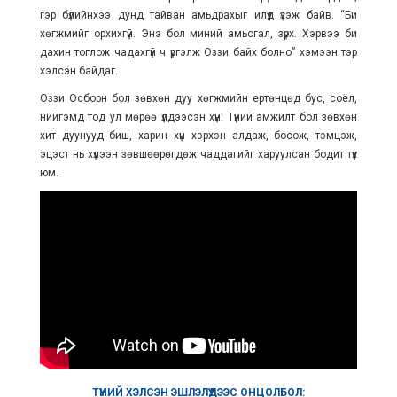
гэр бүлийнхээ дунд тайван амьдрахыг илүүд үзэж байв. “Би
хөгжмийг орхихгүй. Энэ бол миний амьсгал, зүрх. Хэрвээ би
дахин тоглож чадахгүй ч үргэлж Оззи байх болно” хэмээн тэр
хэлсэн байдаг.
Оззи Осборн бол зөвхөн дуу хөгжмийн ертөнцөд бус, соёл,
нийгэмд тод ул мөрөө үлдээсэн хүн. Түүний амжилт бол зөвхөн
хит дуунууд биш, харин хүн хэрхэн алдаж, босож, тэмцэж,
эцэст нь хүлээн зөвшөөрөгдөж чаддагийг харуулсан бодит түүх
юм.
ТҮҮНИЙ ХЭЛСЭН ЭШЛЭЛҮҮДЭЭС ОНЦОЛБОЛ: