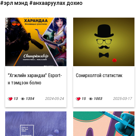
#эрүүл мэнд
#анхааруулах дохио
"Хөгжлийн харандаа" Esport-
Сонирхолтой статистик
н тэмцээн болно
13
1354
2024-05-24
15
1003
2025-03-17