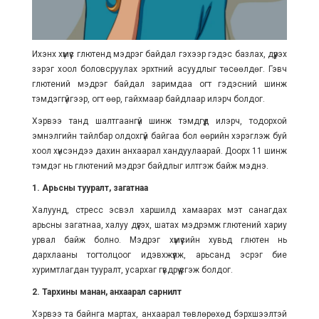
Ихэнх хүмүүс глютенд мэдрэг байдал гэхээр гэдэс базлах, дүүрэх
зэрэг хоол боловсруулах эрхтний асуудлыг төсөөлдөг. Гэвч
глютений мэдрэг байдал заримдаа огт гэдэсний шинж
тэмдэггүйгээр, огт өөр, гайхмаар байдлаар илэрч болдог.
Хэрвээ танд шалтгаангүй шинж тэмдгүүд илэрч, тодорхой
эмнэлгийн тайлбар олдохгүй байгаа бол өөрийн хэрэглэж буй
хоол хүнсэндээ дахин анхаарал хандуулаарай. Доорх 11 шинж
тэмдэг нь глютений мэдрэг байдлыг илтгэж байж мэднэ.
1. Арьсны тууралт, загатнаа
Халуунд, стресс эсвэл харшилд хамаарах мэт санагдах
арьсны загатнаа, халуу дүүгэх, шатах мэдрэмж глютений хариу
урвал байж болно. Мэдрэг хүмүүсийн хувьд глютен нь
дархлааны тогтолцоог идэвхжүүлж, арьсанд эсрэг бие
хуримтлагдан тууралт, усархаг гүвдрүү үүсгэж болдог.
2. Тархины манан, анхаарал сарнилт
Хэрвээ та байнга мартах, анхаарал төвлөрөхөд бэрхшээлтэй