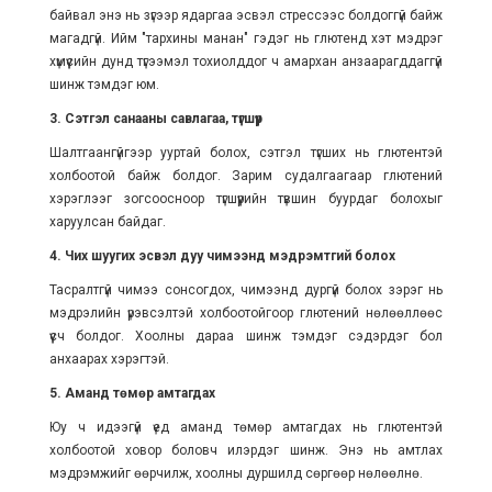
байвал энэ нь зүгээр ядаргаа эсвэл стрессээс болдоггүй байж
магадгүй. Ийм "тархины манан" гэдэг нь глютенд хэт мэдрэг
хүмүүсийн дунд түгээмэл тохиолддог ч амархан анзаарагддаггүй
шинж тэмдэг юм.
3. Сэтгэл санааны савлагаа, түгшүүр
Шалтгаангүйгээр ууртай болох, сэтгэл түгших нь глютентэй
холбоотой байж болдог. Зарим судалгаагаар глютений
хэрэглээг зогсоосноор түгшүүрийн түвшин буурдаг болохыг
харуулсан байдаг.
4. Чих шуугих эсвэл дуу чимээнд мэдрэмтгий болох
Тасралтгүй чимээ сонсогдох, чимээнд дургүй болох зэрэг нь
мэдрэлийн үрэвсэлтэй холбоотойгоор глютений нөлөөллөөс
үүсч болдог. Хоолны дараа шинж тэмдэг сэдэрдэг бол
анхаарах хэрэгтэй.
5. Аманд төмөр амтагдах
Юу ч идээгүй үед аманд төмөр амтагдах нь глютентэй
холбоотой ховор боловч илэрдэг шинж. Энэ нь амтлах
мэдрэмжийг өөрчилж, хоолны дуршилд сөргөөр нөлөөлнө.