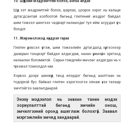
10. Шүдний мэдрэмтгий болох, өнгөө алдах
Шүд хэт мэдрэмтгий болох, шарлах, цоорох зэрэг нь кальци
дутагдсантай холбоотой бөгөөд глютений мэдрэг байдал
шим тэжээл шингээх чадварт нөлөөлдөг тул ийм асуудал үүсч
болдог.
11. Жирэмслэхэд хүндрэл гарах
Глютен үрэвсэл үүсгэж, шим тэжээлийн дутагдалд хүргэснээр
дааврын тэнцвэрт байдал алдагдаж, нөхөн үржихүйн эрхтэнд
нөлөөлөх боломжтой. Сарын тэмдгийн мөчлөг алдагдах нь ч
түгээмэл тохиолдол юм.
Хэрвээ дээрх шинжүүд танд илэрдэг бөгөөд шалтгаан нь
тодорхой бус байвал глютен хэрэглээгээ хянаж үзэх талаар
эмчтэйгээ зөвлөлдөөрэй.
Энэхүү мэдээлэл нь зөвхөн танин мэдэх
зориулалттай бөгөөд эмчийн онош,
эмчилгээний оронд ашиглаж болохгүй. Заавал
мэргэжлийн эмчид хандаарай.