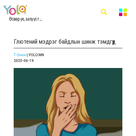
Өсвөр үе, залууст ...
Глютений мэдрэг байдлын шинж тэмдгүүд
Т.Онон
| YOLO.MN
2025-06-19