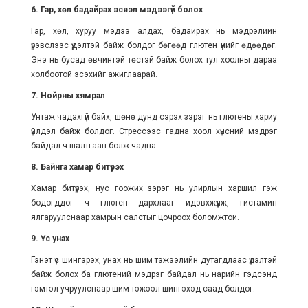
6. Гар, хөл бадайрах эсвэл мэдээгүй болох
Гар, хөл, хуруу мэдээ алдах, бадайрах нь мэдрэлийн
үрэвслээс үүдэлтэй байж болдог бөгөөд глютен үүнийг өдөөдөг.
Энэ нь бусад өвчинтэй төстэй байж болох тул хоолны дараа
холбоотой эсэхийг ажиглаарай.
7. Нойрны хямрал
Унтаж чадахгүй байх, шөнө дунд сэрэх зэрэг нь глютены хариу
үйлдэл байж болдог. Стрессээс гадна хоол хүнсний мэдрэг
байдал ч шалтгаан болж чадна.
8. Байнга хамар битүүрэх
Хамар битүүрэх, нус гоожих зэрэг нь улирлын харшил гэж
бодогддог ч глютен дархлааг идэвхжүүлж, гистамин
ялгаруулснаар хамрын салстыг цочроох боломжтой.
9. Үс унах
Гэнэт үс шингэрэх, унах нь шим тэжээлийн дутагдлаас үүдэлтэй
байж болох ба глютений мэдрэг байдал нь нарийн гэдсэнд
гэмтэл учруулснаар шим тэжээл шингэхэд саад болдог.