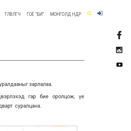
ТӨЛӨВЛӨГЧ
ГОЁ "БИ"
МОНГОЛД ӨНӨӨДӨР
 уралдааныг зарлалаа.
двэрлэхэд гар бие оролцож, үе
адварт суралцана.