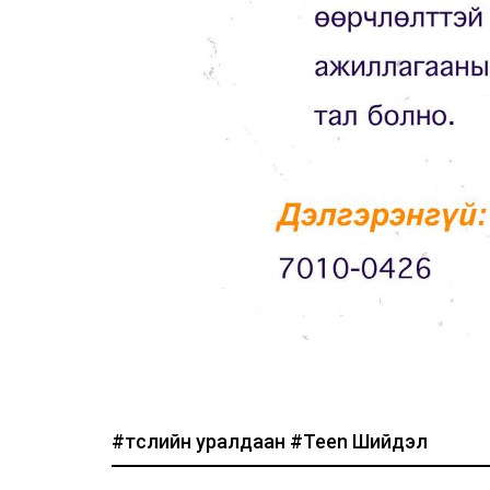
#төслийн уралдаан
#Teen Шийдэл