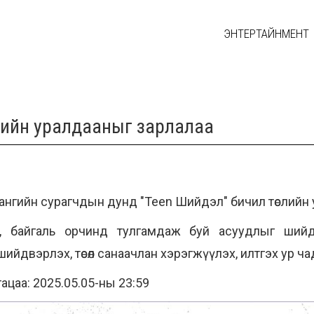
ЭНТЕРТАЙНМЕНТ
слийн уралдааныг зарлалаа
р ангийн сурагчдын дунд "Teen Шийдэл" бичил төслийн
, байгаль орчинд тулгамдаж буй асуудлыг ший
 шийдвэрлэх, төсөл санаачлан хэрэгжүүлэх, илтгэх ур ч
угацаа: 2025.05.05-ны 23:59