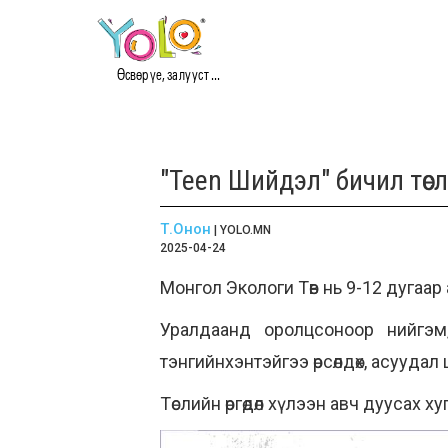
Өсвөр үе, залууст ...
"Teen Шийдэл" бичил тө
Т.Онон
| YOLO.MN
2025-04-24
Монгол Экологи Төв нь 9-12 дугаа
Уралдаанд оролцсоноор нийгэм
тэнгийнхэнтэйгээ өрсөлдөх, асуудал
Төслийн өргөдөл хүлээн авч дуусах х