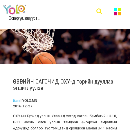
Өсвөр үе, залууст ...
ӨСВӨРИЙН САГСЧИД ОХУ-д төрийн дууллаа
эгшиглүүлэв
Үжин
| YOLO.MN
2016-12-27
ОХУ-ын Буриад улсын Улаан-Үд хотод сагсан бөмбөгийн U-10,
U-11 насны олон улсын тэмцээн өнгөрсөн амралтын
өдрүүдэд боллоо. Тус тэмцээнд оролцсон манай U-11 насны