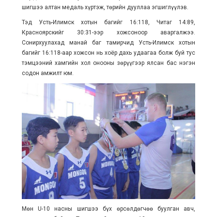
шигшээ алтан медаль хүртэж, төрийн дууллаа эгшиглүүлэв.
Тэд Усть-Илимск хотын багийг 16:118, Читаг 14:89,
Красноярскийг 30:31-ээр хожсоноор аваргалжээ.
Сонирхуулахад манай баг тамирчид Усть-Илимск хотын
багийг 16:118-аар хожсон нь хоёр дахь удаагаа болж буй тус
тэмцээний хамгийн хол онооны зөрүүгээр ялсан бас нэгэн
содон амжилт юм.
Мөн U-10 насны шигшээ бүх өрсөлдөгчөө буулган авч,