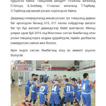
түрүүлсэн байна. Тэмцээний шилдэгт 10-насны ангилалд
П.Энгүүн, Б.Энхбаяр, 11-насын ангилалд Т.Төрбаяр,
О.Төрболд нар манай улсаас нэрлэгдсэн байна.
Дашрамд сонирхуулахад манай улсаас тус тэмцээнд дөрвөн
баг өрсөлдсөн бөгөөд U10, U11 насны хоёрдугаар шигшээ
баг тус бүр шагналт дөрөвдүгээр байрт шалгарчээ. Ийнхүү
улиран одож буй 2016 онд Монголын сагсан бөмбөгчид олон
улсын тавцанд нэрээ алдраа цуурайтуулж, төрийн далбаагаа
намируулсан сайхан жил боллоо.
Ирэх ондоо сагсан бөмбөгчид илүү их амжилт үзүүлэх
болтугай.