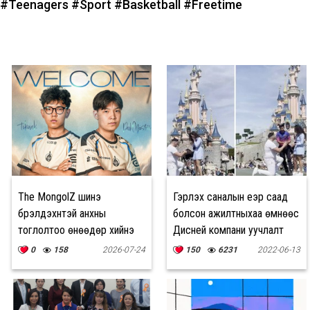
#Teenagers
#Sport
#Basketball
#Freetime
The MongolZ шинэ
Гэрлэх саналын үеэр саад
бүрэлдэхүүнтэй анхны
болсон ажилтныхаа өмнөөс
тоглолтоо өнөөдөр хийнэ
Дисней компани уучлалт
гуйжээ
0
158
2026-07-24
150
6231
2022-06-13