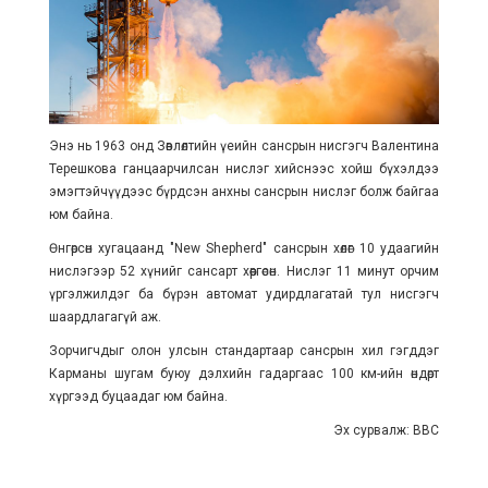
Энэ нь 1963 онд Зөвлөлтийн үеийн сансрын нисгэгч Валентина
Терешкова ганцаарчилсан нислэг хийснээс хойш бүхэлдээ
эмэгтэйчүүдээс бүрдсэн анхны сансрын нислэг болж байгаа
юм байна.
Өнгөрсөн хугацаанд "New Shepherd" сансрын хөлөг 10 удаагийн
нислэгээр 52 хүнийг сансарт хөөргөсөн. Нислэг 11 минут орчим
үргэлжилдэг ба бүрэн автомат удирдлагатай тул нисгэгч
шаардлагагүй аж.
Зорчигчдыг олон улсын стандартаар сансрын хил гэгддэг
Карманы шугам буюу дэлхийн гадаргаас 100 км-ийн өндөрт
хүргээд буцаадаг юм байна.
Эх сурвалж: ВВС