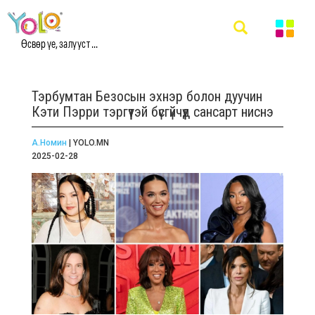
Өсвөр үе, залууст ...
Тэрбумтан Безосын эхнэр болон дуучин
Кэти Пэрри тэргүүтэй бүсгүйчүүд сансарт ниснэ
А.Номин
| YOLO.MN
2025-02-28