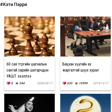
#Кэти Пэрри
60 сая төгрөгийн шагналын
Бяцхан хүүгийн аз
сантай өсвөрийн шатарчдын
жаргалтай шүүх хурал
УАШТ эхэллээ
0
244
2026-03-17
633
15999
2019-12-17