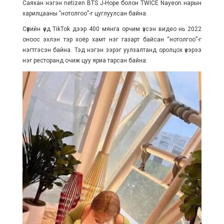
Саяхан нэгэн netizen BTS J-Hope болон TWICE Nayeon нарын
харилцааны "нотолгоо"-г цуглуулсан байна.
Сүүлийн үед TikTok дээр 400 мянга орчим үзсэн видео нь 2022
оноос эхлэн тэр хоёр хамт нэг газарт байсан “нотолгоо”-г
нэгтгэсэн байна. Тэд нэгэн зэрэг уулзалтанд оролцох үеэрээ
нэг ресторанд очиж цуу яриа тарсан байна.