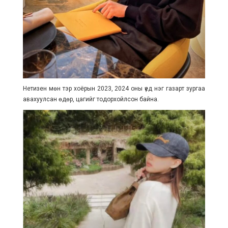
Нетизен мөн тэр хоёрын 2023, 2024 оны үед нэг газарт зургаа
авахуулсан өдөр, цагийг тодорхойлсон байна.