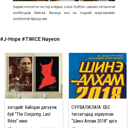
Зарим нотолгоо нь тэр хоёрын Louis Vuitton савхин хэтэвчтэй
холбогдож байгаа бөгөөд энэ нь тэдний мэргэжлийн
холбоотой брэнд юм.
#J-Hope
#TWICE Nayeon
Үзэгчдийг байлдан дагуулж
СУРВАЛЖЛАГА: ЕБС
буй “The Conjuring: Last
төгсөгчдөд зориулсан
Rites” кино
“Шинэ Алхам 2018” арга
хэмжээ амжилттай боллоо