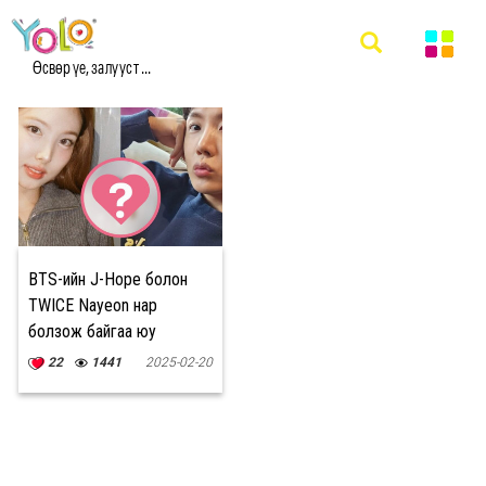
#TWICE NAYEON МЭДЭЭ
Өсвөр үе, залууст ...
BTS-ийн J-Hope болон
TWICE Nayeon нар
болзож байгаа юу
22
1441
2025-02-20