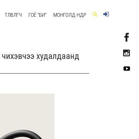
ТӨЛӨВЛӨГЧ
ГОЁ "БИ"
МОНГОЛД ӨНӨӨДӨР
н чихэвчээ худалдаанд