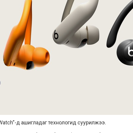
 Watch”-д ашигладаг технологид суурилжээ.