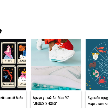
Э
ийн азтай байх
Ариун устай Air Max 97:
Зурхайн орд
"JESUS SHOES"
мэргэжил ил