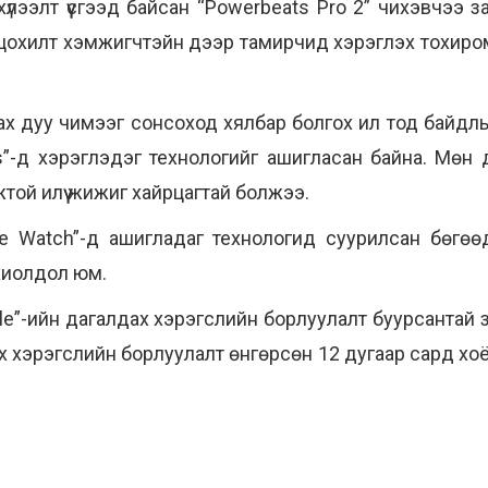
үлээлт үүсгээд байсан “Powerbeats Pro 2” чихэвчээ за
й цохилт хэмжигчтэйн дээр тамирчид хэрэглэх тохиро
нах дуу чимээг сонсоход хялбар болгох ил тод байд
s”-д хэрэглэдэг технологийг ашигласан байна. Мөн д
ой илүү жижиг хайрцагтай болжээ.
le Watch”-д ашигладаг технологид суурилсан бөгөө
хиолдол юм.
ple”-ийн дагалдах хэрэгслийн борлуулалт буурсантай з
ах хэрэгслийн борлуулалт өнгөрсөн 12 дугаар сард хо