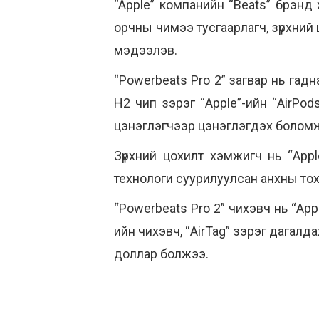
“Apple” компанийн “Beats” брэнд х
орчны чимээ тусгаарлагч, зүрхни
мэдээлэв.
“Powerbeats Pro 2” загвар нь гад
H2 чип зэрэг “Apple”-ийн “AirPod
цэнэглэгчээр цэнэглэгдэх боломжт
Зүрхний цохилт хэмжигч нь “App
технологи суурилуулсан анхны то
“Powerbeats Pro 2” чихэвч нь “Ap
ийн чихэвч, “AirTag” зэрэг дагалд
доллар болжээ.