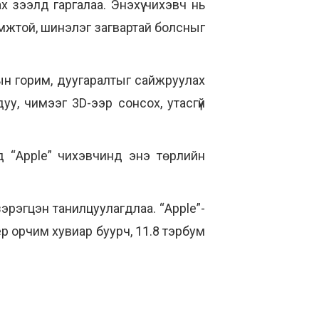
х зээлд гаргалаа. Энэхүү чихэвч нь
мжтой, шинэлэг загвартай болсныг
лын горим, дуугаралтыг сайжруулах
уу, чимээг 3D-ээр сонсох, утасгүй
д “Apple” чихэвчинд энэ төрлийн
эрэгцэн танилцуулагдлаа. “Apple”-
ёр орчим хувиар буурч, 11.8 тэрбум