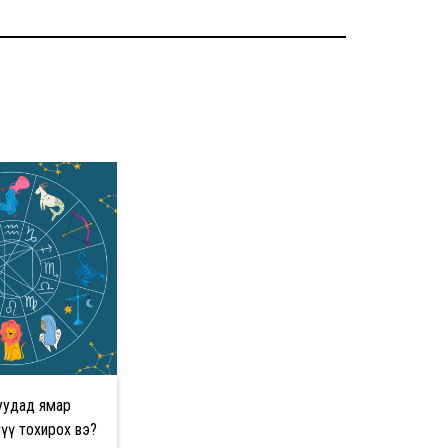
уудад ямар
үү тохирох вэ?