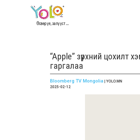
Өсвөр үе, залууст ...
“Apple” зүрхний цохилт 
гаргалаа
Bloomberg TV Mongolia
| YOLO.MN
2025-02-12