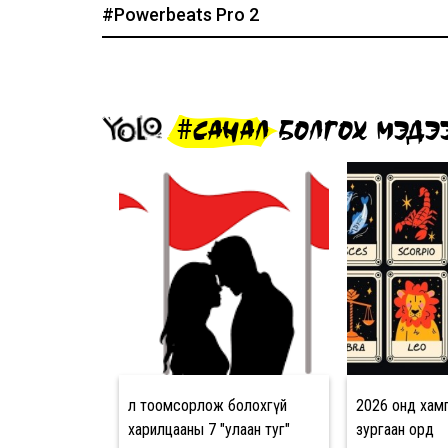
#Powerbeats Pro 2
#САНАЛ БОЛГОХ МЭДЭ
Үл тоомсорлож болохгүй
2026 онд хамг
харилцааны 7 "улаан туг"
зургаан орд