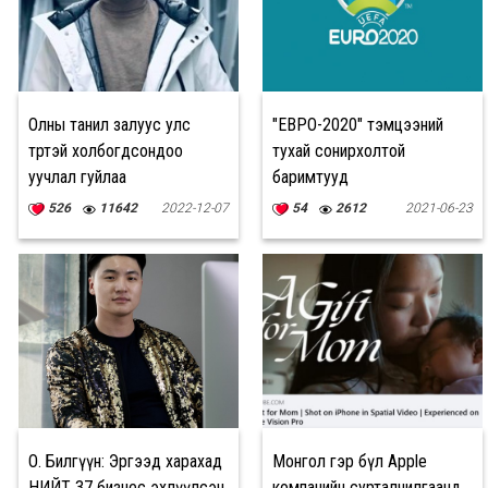
Олны танил залуус улс
"ЕВРО-2020" тэмцээний
төртэй холбогдсондоо
тухай сонирхолтой
уучлал гуйлаа
баримтууд
526
11642
2022-12-07
54
2612
2021-06-23
О. Билгүүн: Эргээд харахад
Монгол гэр бүл Apple
НИЙТ 37 бизнес эхлүүлсэн
компанийн сурталчилгаанд