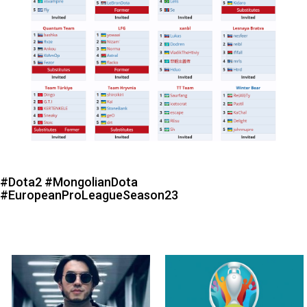
#Dota2
#MongolianDota
#EuropeanProLeagueSeason23