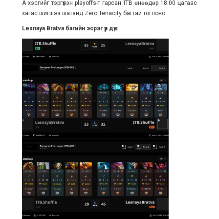
А хэсгийг тэргүүлэн playoffs-т гарсан ITB өнөөдөр 18:00 цагаас
хагас шигшээ шатанд Zero Tenacity багтай тоглоно.
Lesnaya Bratva багийн эсрэг үр дүн: