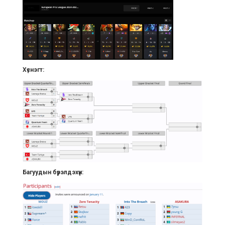
Хүснэгт:
Багуудын бүрэлдэхүүн: