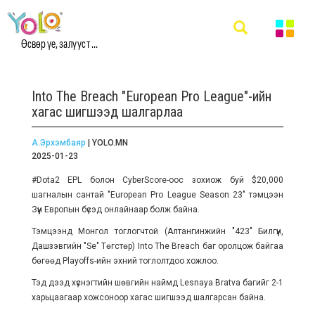
Өсвөр үе, залууст ...
Into The Breach "European Pro League"-ийн
хагас шигшээд шалгарлаа
А.Эрхэмбаяр
| YOLO.MN
2025-01-23
#Dota2 EPL болон CyberScore-оос зохиож буй $20,000
шагналын сантай "European Pro League Season 23" тэмцээн
Зүүн Европын бүсэд онлайнаар болж байна.
Тэмцээнд Монгол тоглогчтой (Алтангинжийн "423" Билгүүн,
Дашзэвгийн "Se" Төгстөр) Into The Breach баг оролцож байгаа
бөгөөд Playoffs-ийн эхний тоглолтдоо хожлоо.
Тэд дээд хүснэгтийн шөвгийн наймд Lesnaya Bratva багийг 2-1
харьцаагаар хожсоноор хагас шигшээд шалгарсан байна.