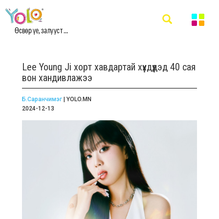
Өсвөр үе, залууст ...
Lee Young Ji хорт хавдартай хүүхдүүдэд 40 сая
вон хандивлажээ
Б.Саранчимэг
| YOLO.MN
2024-12-13