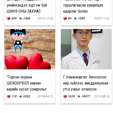
үеийнхэндээ хүргэж буй
туршлагаасаа хуваалцах
ШИНЭ ОНЫ ЗАХИАС
өдөрлөг болно
409
7468
2016-12-30
40
1385
2023-11-02
"Түрхэн зуурын
Г.Үлэмжжаргал: Хичээлээс
ШОХООРХОЛ зөвхөн
өөр зүйлээс амьдралынхаа
өөрийн хүсэл сонирхлыг
утга учрыг олчихсон
харгалздаг"
хүүхдүүд бий
110
5262
2018-04-13
1659
18477
2019-08-16