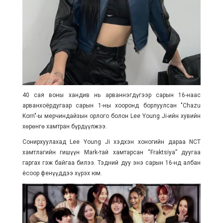
40 сая воны хандив нь арваннэгдүгээр сарын 16-наас
арванхоёрдугаар сарын 1-ны хооронд борлуулсан "Chazu
Korn"-ы мерчиндайзын орлого болон Lee Young Ji-ийн хувийн
хөрөнгө хамтран бүрдүүлжээ.
Сонирхуулахад Lee Young Ji хэдхэн хоногийн дараа NCT
хамтлагийн гишүүн Mark-тай хамтарсан “Fraktsiya” дуугаа
гаргах гэж байгаа билээ. Тэдний дуу энэ сарын 16-нд албан
ёсоор фенүүддээ хүрэх юм.