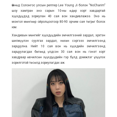
Өмнөд Солонгос улсын реппер Lee Young Ji болон “NoCharim”
шоу хамтран энэ сарын 10-ны өдөр хорт хавдартай
хүүхдүүдэд зориулан 40 сая вон хандивлажээ. Энэ нь
монгол мөнгөөр ойролцоогоор 80-90 орчим сая төгрөг болох
юм.
Хандивын мөнгийг хүүхдүүдийн эмчилгээний зардал, эрхтэн
шилжүүлэн суулгах зардал, нөхөн сэргээх эмчилгээнд
зарцуулна. Нийт 10 сая вон нь хүүхдийн эмчилгээнд
зарцуулагдах бөгөөд үлдсэн 30 сая вон нь гэнэт хорт
хавдраар өвчилсөн хүүхдүүдийн гэр бүлд дэмжлэг үзүүлэх
зорилготой төсөлд зориулагдах аж.