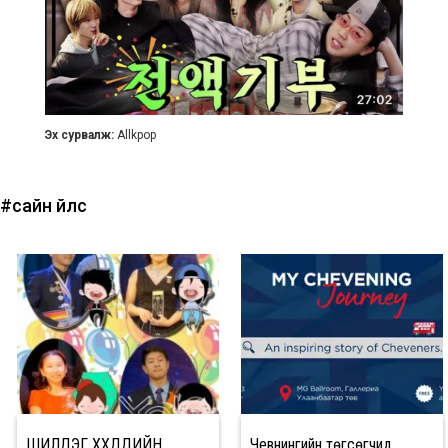
Эх сурвалж:
Allkpop
#сайн үйлс
ШИЛДЭГ ХҮҮХДҮҮДИЙН
Чевнингийн төгсөгчид