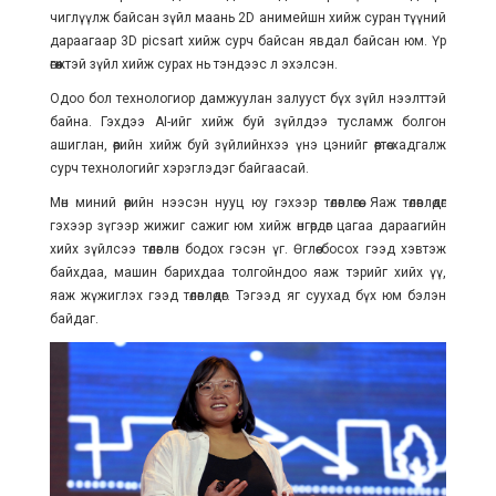
чиглүүлж байсан зүйл маань 2D анимейшн хийж суран түүний
дараагаар 3D picsart хийж сурч байсан явдал байсан юм. Үр
өгөөжтэй зүйл хийж сурах нь тэндээс л эхэлсэн.
Одоо бол технологиор дамжуулан залууст бүх зүйл нээлттэй
байна. Гэхдээ AI-ийг хийж буй зүйлдээ тусламж болгон
ашиглан, өөрийн хийж буй зүйлийнхээ үнэ цэнийг өөртөө хадгалж
сурч технологийг хэрэглэдэг байгаасай.
Мөн миний өөрийн нээсэн нууц юу гэхээр төлөвлөгөө. Яаж төлөвлөдөг
гэхээр зүгээр жижиг сажиг юм хийж өнгөрдөг цагаа дараагийн
хийх зүйлсээ төлөвлөн бодох гэсэн үг. Өглөө босох гээд хэвтэж
байхдаа, машин барихдаа толгойндоо яаж тэрийг хийх үү,
яаж жүжиглэх гээд төлөвлөдөг. Тэгээд яг суухад бүх юм бэлэн
байдаг.