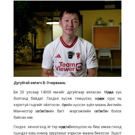
Дугуйтай аялагч Б.Очирваань:
Би 20 улсаар 14000 км-ийг дугуйгаар аяласан. Мөрөөдөл хүн
болгонд байдаг. Гэхдээ хүсэж тэмүүлэн, мөрөөдөж суух нь
хэрэггүй гэдгийг ойлгосон. Өөрийн хүссэн зүйл маань Английн
Манчестэр хөлбөмбөгийн багт мэргэжлийн хөлбөмбөгч болох
байсан юм.
Гэхдээ хичээгээд яг тэр мөрөөдлөө биелүүлэх нь биш юмаа гэхэд
түүндээ хувь нэмэр оруулахыг зорьсон маань биелсэн. Эцэст