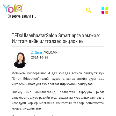
Өсвөр үе, залууст ...
TEDxUlaanbaatarSalon Smart арга хэмжээ:
Илтгэгчдийн илтгэлээс онцлох нь
Д.Дөлгөөн
| YOLO.MN
2024-10-26
Мобиком Корпорациас 4 дэх жилдээ зохион байгуулж буй
“Smart Education” төслийн хүрээнд ахлах ангийн сурагчдад
чиглэсэн Smart үйл ажиллагааг өнөөдөр зохион байгуулав.
Энэхүү үйл ажиллагаанд салбартаа тэргүүлж өөрчлөлт
эхлүүлсэн залуус өөрсдийн түүх туршлагаа хуваалцахаас гадна
ирээдүйн карьер мэргэжил сонголтын талаар сонирхолтой
мэдээллүүдийг өглөө.