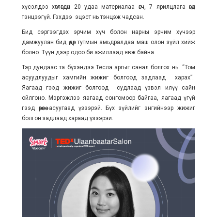
хүсэлдээ хөтлөгдөн 20 удаа материалаа өгч, 7 ярилцлага өгөөд
тэнцээгүй. Гэхдээ эцэст нь тэнцэж чадсан.
Бид сэргээгдэх эрчим хүч болон нарны эрчим хүчээр
дамжуулан бид өдөр тутмын амьдралдаа маш олон зүйл хийж
болно. Түүн дээр одоо би ажиллаад явж байна.
Тэр дундаас та бүхэндээ Тесла аргыг санал болгох нь “Том
асуудлуудыг хамгийн жижиг болгоод задлаад харах”.
Яагаад гээд жижиг болгоод судлаад үзвэл илүү сайн
ойлгоно. Мэргэжлээ яагаад сонгомоор байгаа, яагаад үгүй
гээд өөрөөсөө асуугаад үзээрэй. Бүх зүйлийг энгийнээр жижиг
болгон задлаад хараад үзээрэй.