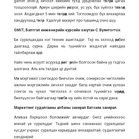
gamer level-д хичээл хийхийн тулд урьдчилан төвлөрөх цагаа
тооцоолоорй. Ариун цэврийн өрөө орох, ус уух, бүх зүйлээ төлөвлөөд
эхэл. Алдагдвал 5 мин төвлөрөөд хий. Тоглоомдоо бүх анхаарлаа
хандуулаад төвлөр. Удалгүй аккаунт про түвшинд очно шүү.
GMIT, Бэлтгэл инженерийн курсийн оюутан С.Буянтогтох:
Би суралцахдаа нэг техник ашигладаг. Тэр нь эхлээд өөрөө бие
даагаад сурна. Дараа нь түүнийгээ мэдэхгүй найздаа
тайлбарлаж өгдөг.
Найз чинь асуулт асуухад өөрөө яг өөрийн болгосон байна уу гэдгээ
шалгана. Аль аль талдаа үр дүнтэй.
Мөн мэргэжил сонгохдоо биечлэн очиж, сонирхсон чиглэлийн
ажлын мэргэжлийн хичээл заадаг багш нартай очиж уулзан
сонгох нь чухал. Чиглэлээ л олчихвол түүнийгээ мөрөөдөөд,
биелүүлсэн байгаагаар төсөөлбөл юу хийх ёстой нь харагдана.
Маркетинг судалгааны албаны захирал Батзаяа захирал:
Аливаа бэрхшээл боломжийг авчирдаг. Genz үеийнхнээс
манай үе суралцдаг. Тэдний шинэ санаанаас суралцахыг
хүсдэг учраас суралцах карьердаа анхааралтай, судалгаатай
хандаарай.