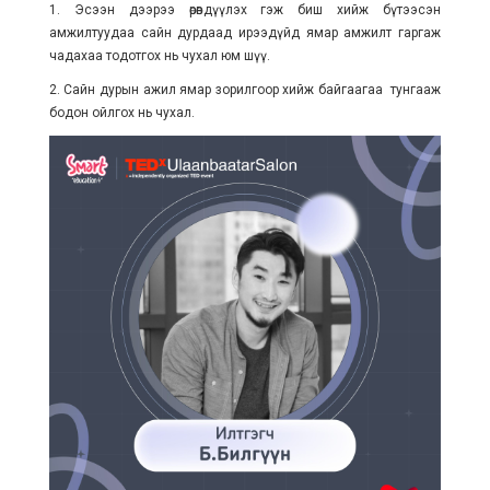
1. Эсээн дээрээ өрөвдүүлэх гэж биш хийж бүтээсэн
амжилтуудаа сайн дурдаад ирээдүйд ямар амжилт гаргаж
чадахаа тодотгох нь чухал юм шүү.
2. Сайн дурын ажил ямар зорилгоор хийж байгаагаа тунгааж
бодон ойлгох нь чухал.