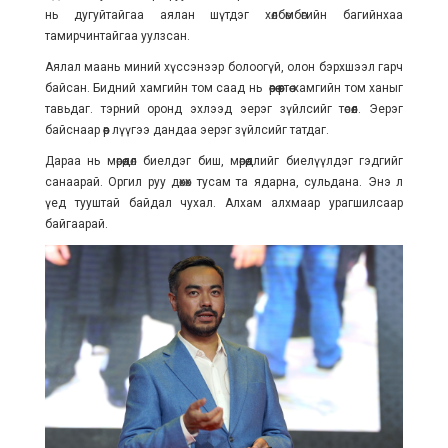
нь дугуйтайгаа аялан шүтдэг хөлбөмбөгийн багийнхаа
тамирчинтайгаа уулзсан.
Аялал маань миний хүссэнээр болоогүй, олон бэрхшээл гарч
байсан. Бидний хамгийн том саад нь өөрөө өөртөө хамгийн том ханыг
тавьдаг. тэрний оронд эхлээд эерэг зүйлсийг төсөөл. Эерэг
байснаар өөр лүүгээ дандаа эерэг зүйлсийг татдаг.
Дараа нь мөрөөдөл биелдэг биш, мөрөөдлийг биелүүлдэг гэдгийг
санаарай. Оргил руу дөхөх тусам та ядарна, сульдана. Энэ л
үед тууштай байдал чухал. Алхам алхмаар урагшилсаар
байгаарай.