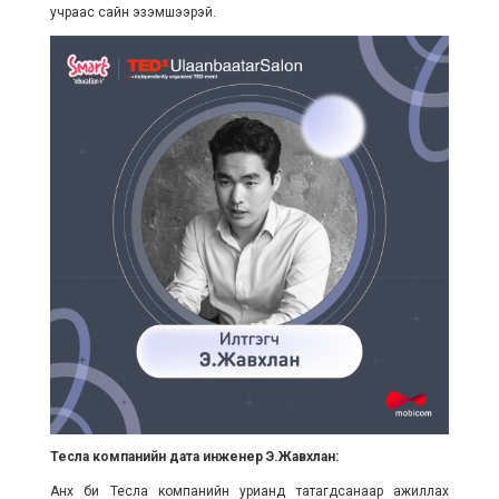
учраас сайн эзэмшээрэй.
Тесла компанийн дата инженер Э.Жавхлан:
Анх би Тесла компанийн урианд татагдсанаар ажиллах