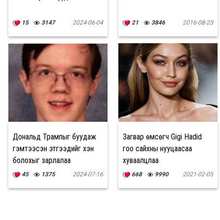
15
3147
2024-06-04
21
3846
2016-08-23
Дональд Трампыг буудаж
Загвар өмсөгч Gigi Hadid
гэмтээсэн этгээдийг хэн
гоо сайхны нууцаасаа
болохыг зарлалаа
хуваалцлаа
45
1375
2024-07-16
668
9990
2021-02-05