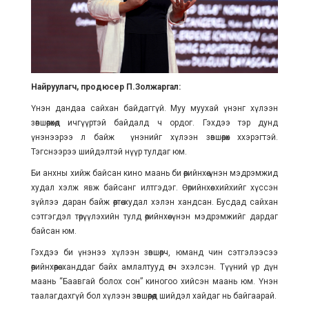
Найруулагч, продюсер П.Золжаргал:
Үнэн дандаа сайхан байдаггүй. Муу муухай үнэнг хүлээн
зөвшөөрөхөд ичгүүртэй байдалд ч ордог. Гэхдээ тэр дунд
үнэнээрээ л байж үнэнийг хүлээн зөвшөөрөх ххэрэгтэй.
Тэгснээрээ шийдэлтэй нүүр тулдаг юм.
Би анхны хийж байсан кино маань би өөрийнхөө үнэн мэдрэмжид
худал хэлж явж байсанг илтгэдэг. Өөрийнхөө хийхийг хүссэн
зүйлээ даран байж өөртөө худал хэлэн хандсан. Бусдад сайхан
сэтгэгдэл төрүүлэхийн тулд өөрийнхөө үнэн мэдрэмжийг дардаг
байсан юм.
Гэхдээ би үнэнээ хүлээн зөвшөөрч, юманд чин сэтгэлээсээ
өөрийнхөөрөө ханддаг байх амлалтууд өгч эхэлсэн. Түүний үр дүн
маань “Баавгай болох сон” киногоо хийсэн маань юм. Үнэн
таалагдахгүй бол хүлээн зөвшөөрөөд шийдэл хайдаг нь байгаарай.