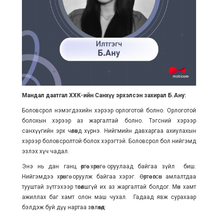
Мандал даатгал ХХК-ийн Санхүү эрхэлсэн захирал Б.Ану:
Боловсрол нэмэгдэхийн хэрээр орлоготой болно. Орлоготой
болохын хэрээр аз жаргалтай болно. Тэгсний хэрээр
санхүүгийн эрх чөлөөнд хүрнэ. Нийгмийн давхаргаа ахиулахын
хэрээр боловсролтой болох хэрэгтэй. Боловсрол бол нийгэмд
эзлэх хүч чадал.
Энэ нь дан ганц өөртөө хөрөнгө оруулаад байгаа зүйл биш.
Нийгэмдээ хөрөнгө оруулж байгаа хэрэг. Өөртөө өгсөн амлалтдаа
тууштай зүтгэхээр төсөөлшгүй их аз жаргалтай болдог. Мөн хамт
ажиллах баг хамт олон маш чухал. Гадаад явж сурахаар
бэлдэж буй дүү нартаа зөвлөхөд: