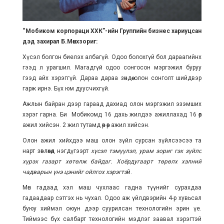
“Мобиком корпораци ХХК”-ийн Группийн бизнес хариуцсан
дэд захирал Б.Мөнхзориг:
Хүсэл болгон биелэх албагүй. Одоо болохгүй бол дараагийнх
гээд л урагшил. Магадгүй одоо сонгосон мэргэжил буруу
гээд айх хэрэггүй. Дараа дараа зөндөө олон сонголт шийдвэр
гарж ирнэ. Бүх юм дуусчихгүй.
Ажлын байран дээр гараад дахиад олон мэргэжил эзэмших
хэрэг гарна. Би Мобикомд 16 дахь жилдээ ажиллахад 16 өөр
ажил хийсэн. 2 жил тутамд өөр өөр ажил хийсэн.
Олон ажил хийхдээ маш олон зүйл сурсан зүйлсээсээ та
нарт зөвлөхөд нэгдүгээрт
хүсэл тэмүүлэл, урам зориг гэх зүйлс
хүрэх газарт хөтөлж байдаг. Хоёрдугаарт төрөлх хэлний
чадварын үнэ цэнийг ойлгох хэрэгтэ
й.
Мөн гадаад хэл маш чухлаас гадна түүнийг сурахдаа
гадаадаар сэтгэх нь чухал. Одоо аж үйлдвэрийн 4-р хувьсал
буюу хиймэл оюун дээр суурилсан технологийн эрин үе.
Тиймээс бүх салбарт технологийн мэдлэг заавал хэрэгтэй