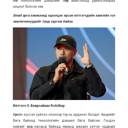
Мөн технологийн дэвшлийг зөвөөр ашиглахад уриалснаараа
онцлог болсон юм.
Smart арга хэмжээнд хүрэлцэн ирсэн илтгэгчдийн хамгийн гол
зөвлөгөөнүүдийг танд хүргэж байна.
Илтгэгч О.Баярсайхан
Rokitbay
:
Өөрийн хүссэн зүйлээ олохоор тэр нь эрдэнэс болдог. Биднийг
бага байхад технологийн дэвшил бага байсан. Гэхдээ
намайг өсвөр насанд байхад юманд махарч зүтгэх чадварт