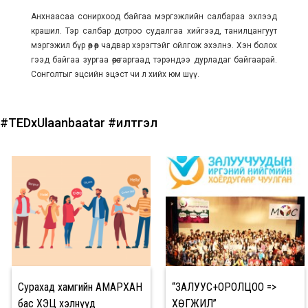
Анхнаасаа сонирхоод байгаа мэргэжлийн салбараа эхлээд
крашил. Тэр салбар дотроо судалгаа хийгээд, танилцангуут
мэргэжил бүр өөр өөр чадвар хэрэгтэйг ойлгож эхэлнэ. Хэн болох
гээд байгаа зургаа өөрөө гаргаад тэрэндээ дурладаг байгаарай.
Сонголтыг эцсийн эцэст чи л хийх юм шүү.
#TEDxUlaanbaatar
#илтгэл
Сурахад хамгийн АМАРХАН
“ЗАЛУУС+ОРОЛЦОО =>
бас ХЭЦҮҮ хэлнүүд
ХӨГЖИЛ”