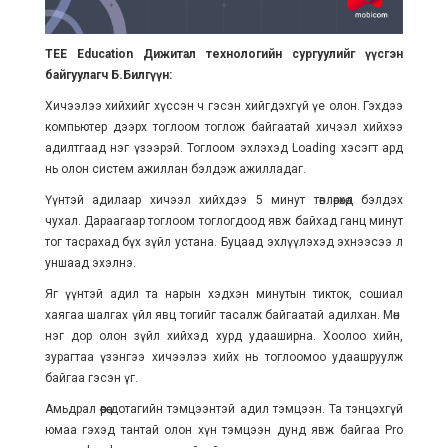
TEE
Education
Дижитал технологийн сургуулийг үүсгэн
байгуулагч Б.Билгүүн:
Хичээлээ хийхийг хүссэн ч гэсэн хийгдэхгүй үе олон. Гэхдээ
компьютер дээрх тоглоом тоглож байгаатай хичээл хийхээ
адилтгаад нэг үзээрэй. Тоглоом эхлэхэд Loading хэсэгт ард
нь олон систем ажиллан бэлдэж ажилладаг.
Үүнтэй адилаар хичээл хийхдээ 5 минут төвлөрөхөд бэлдэх
чухал. Дараагаар тоглоом тоглогдоод явж байхад ганц минут
тог тасрахад бүх зүйл устана. Буцаад эхлүүлэхэд эхнээсээ л
уншаад эхэлнэ.
Яг үүнтэй адил та нарын хэдхэн минутын тикток, сошиал
хаягаа шалгах үйл явц тогийг тасалж байгаатай адилхан. Мөн
нэг дор олон зүйл хийхэд хурд удааширна. Хоолоо хийн,
зурагтаа үзэнгээ хичээлээ хийх нь тоглоомоо удаашруулж
байгаа гэсэн үг.
Амьдрал өөрөө дотагийн тэмцээнтэй адил тэмцээн. Та тэнцэхгүй
юмаа гэхэд тантай олон хүн тэмцээн дунд явж байгаа Pro