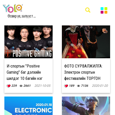
#GAMING МЭДЭЭ
Өсвөр үе, залууст ...
И-спортын "Positive
ФОТО СУРВАЛЖИЛГА:
Gaming" баг дэлхийн
Электрон спортын
шилдэг 10 багийн нэг
фестивалийн ТОРГОН
боллоо
МӨЧҮҮД
229
2661
2021-10-05
189
7136
2020-01-20