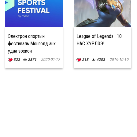
Электрон спортын
League of Legends : 10
фестиваль Монголд анх
НАС ХҮРЛЭЭ!
удаа зохион
байгуулагдана
323
2871
2020-01-17
213
4283
2019-10-19