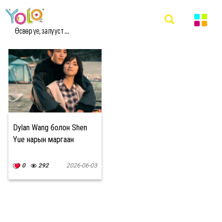
#DYLAN WANG МЭДЭЭ
Өсвөр үе, залууст ...
Dylan Wang болон Shen
Yue нарын маргаан
0
292
2026-06-03