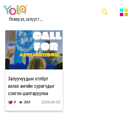
#BRIDGE ACROSS ASIA CONFERENCE 2026
МЭДЭЭ
Өсвөр үе, залууст ...
Залуучуудын хөтөлбөрт
ахлах ангийн сурагчдыг
сонгон шалгаруулна
0
303
2026-06-03