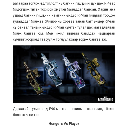
Багаараа тоглох үед тоглолт нь багийн гишүүдийн дундаж RP-аар
бодогдож түүнтэй тохирох хүмүүстэй байлддаг байсан. Харин энэ
удаад багийн гишүүдийн хамгийн өндөр RP-тай гишүүнийг тооцож
тулалддаг болжээ. Жишээ нь, хэрвээ танай багт өндөр RP-тай
хүн байвал танайх өндөр RP-тай хүмүүстэй тулалдах магадлалтай
болж байгаа юм. Мөн ижил түвшний байлдах чадвартай
хүмүүсийг хооронд тааруулж тоглуулахаар зорьж байгаа аж.
Дараагийн улирлалд P90-ын шинэ скиныг тоглогчдод бэлэг
болгож өгнө гэв.
Hungers Vs Player