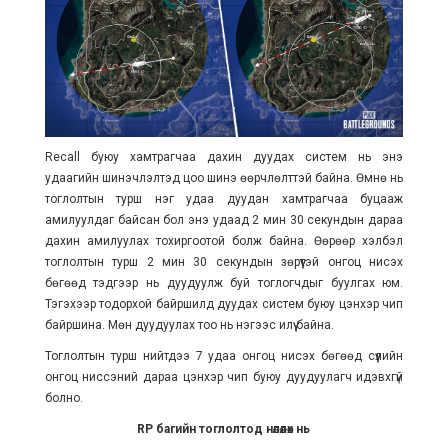
Recall буюу хамтрагчаа дахин дуудах систем нь энэ
удаагийн шинэчлэлтэд цоо шинэ өөрчлөлттэй байна. Өмнө нь
тоглолтын турш нэг удаа дуудан хамтрагчаа буцааж
амилуулдаг байсан бол энэ удаад 2 мин 30 секундын дараа
дахин амилуулах тохиргоотой болж байна. Өөрөөр хэлбэл
тоглолтын турш 2 мин 30 секундын зөрүүтэй онгоц нисэх
бөгөөд тэдгээр нь дуудуулж буй тоглогчдыг буулгах юм.
Тэгэхээр тодорхой байршилд дуудах систем буюу цэнхэр чип
байршина. Мөн дуудуулах тоо нь нэгээс илүү байна.
Тоглолтын турш нийтдээ 7 удаа онгоц нисэх бөгөөд сүүлийн
онгоц ниссэний дараа цэнхэр чип буюу дуудуулагч идэвхгүй
болно.
RP багийн тоглолтод нөлөөлөх нь