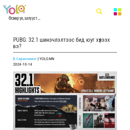
Өсвөр үе, залууст ...
PUBG: 32.1 шинэчлэлтээс бид юуг хүлээх
вэ?
Б.Саранчимэг
| YOLO.MN
2024-10-14