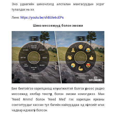
Энэ удаагийн шинэчлэлд өлсгөлөн мангасуудын эсрэг
тулалдах нь ээ.
Линк:
https://youtu.be/shBUIe6cEPs
Шинэ мессежүүд болон эможи
Бие биетэйгээ харилцахад илүү хөгжилтэй болгох үүднээс радио
мессежид хялбар текстүүд болон эможи нэмэгджээ. Мөн
'Need Ammo' болон 'Need Med' гэх харилцан ярианы
сонголтуудыг хассан тул багийн найзууддаа эд зүйлсийг өгөх
чадвар идэвхгүй болсон.