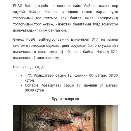
PUBG Battlegrounds нь нээлтээ хийж байсан шигээ нэр
хүндтэй байхаа больсон ч сүүлийн хэдэн сарын турш
тоглогчдын тоо тогтмол өсч байгаа ажээ. Хөгжүүлэгчид
тоглогчдын тоог өсгөж, идэвхтэй байлгахын тулд томоохон
шинэчлэлүүдийг хийж байгаа юм.
Өмнөх PUBG: Battlegrounds-ийн шинэчлэлт 31.1 нь кланы
системд томоохон өөрчлөлтүүдийг оруулсан бол энэ удаагийн
шинэчлэлтэд олон шинэ зүйл багтсан байна. Ингээд 32.1
шинэчлэлтэй танилцана уу.
Шинэчлэгдэх өдөр:
PC: Аравдугаар сарын 12, шөнийн 00 цагаас 08:30
хүртэл
Console: Аравдугаар сарын 17, шөнийн 01 цагаас
09:00 хүртэл
Бууны тохиргоо