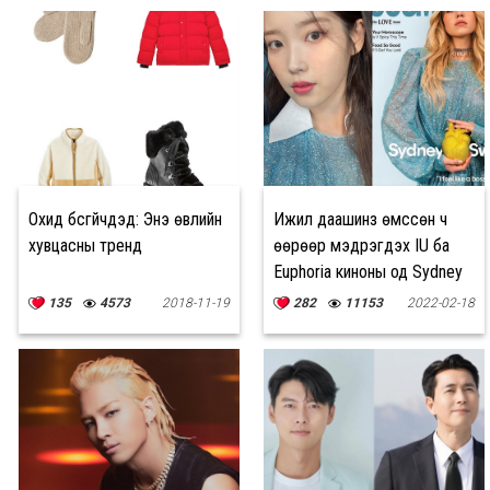
Охид бүсгүйчүүдэд: Энэ өвлийн
Ижил даашинз өмссөн ч
хувцасны тренд
өөрөөр мэдрэгдэх IU ба
Euphoria киноны од Sydney
Sweeney
135
4573
2018-11-19
282
11153
2022-02-18