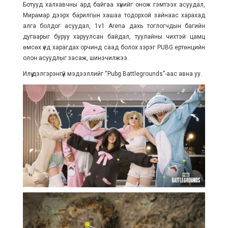
Ботууд халхавчны ард байгаа хүнийг онож гэмтээх асуудал,
Мирамар дээрх барилгын хашаа тодорхой зайнаас харахад
алга болдог асуудал, 1v1 Arena дахь тоглогчдын багийн
дугаарыг буруу харуулсан байдал, туулайны чихтэй цамц
өмсөх үед харагдах орчинд саад болох зэрэг PUBG ертөнцийн
олон асуудлыг засаж, шинэчилжээ.
Илүү дэлгэрэнгүй мэдээллийг “Pubg Battlegrounds”-аас авна уу.