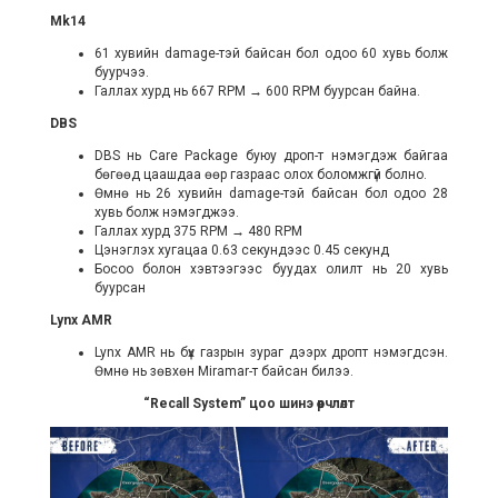
Mk14
61 хувийн damage-тэй байсан бол одоо 60 хувь болж
буурчээ.
Галлах хурд нь 667 RPM → 600 RPM буурсан байна.
DBS
DBS нь Care Package буюу дроп-т нэмэгдэж байгаа
бөгөөд цаашдаа өөр газраас олох боломжгүй болно.
Өмнө нь 26 хувийн damage-тэй байсан бол одоо 28
хувь болж нэмэгджээ.
Галлах хурд 375 RPM → 480 RPM
Цэнэглэх хугацаа 0.63 секундээс 0.45 секунд
Босоо болон хэвтээгээс буудах олилт нь 20 хувь
буурсан
Lynx AMR
Lynx AMR нь бүх газрын зураг дээрх дропт нэмэгдсэн.
Өмнө нь зөвхөн Miramar-т байсан билээ.
“Recall System” цоо шинэ өөрчлөлт