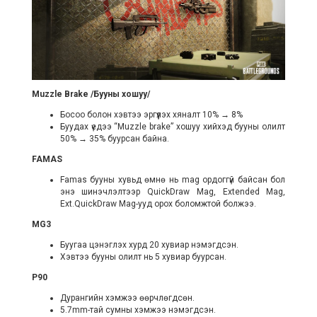
Muzzle Brake /Бууны хошуу/
Босоо болон хэвтээ эргүүлэх хяналт 10% → 8%
Буудах үедээ “Muzzle brake” хошуу хийхэд бууны олилт
50% → 35% буурсан байна.
FAMAS
Famas бууны хувьд өмнө нь mag ордоггүй байсан бол
энэ шинэчлэлтээр QuickDraw Mag, Extended Mag,
Ext.QuickDraw Mag-ууд орох боломжтой болжээ.
MG3
Буугаа цэнэглэх хурд 20 хувиар нэмэгдсэн.
Хэвтээ бууны олилт нь 5 хувиар буурсан.
P90
Дурангийн хэмжээ өөрчлөгдсөн.
5.7mm-тай сумны хэмжээ нэмэгдсэн.