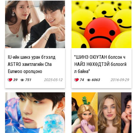
IU-ийн шинэ уран бүтээлд
"ШИНЭ ОЮУТАН болсон ч
ASTRO хамтлагийн Cha
НАЙЗ НӨХӨДТЭЙ болоогүй
Eunwoo оролцоно
л байна"
39
751
2025-05-12
74
6063
2016-09-29