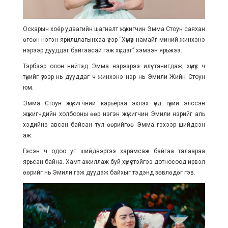
Оскарын хоёр удаагийн шагналт жүжигчин Эмма Стоун саяхан
өгсөн нэгэн ярилцлагынхаа үеэр “Хүмүүс намайг миний жинхэнэ
нэрээр дууддаг байгаасай гэж хүсдэг” хэмээн ярьжээ.
Тэрбээр олон нийтэд Эмма нэрээрээ илүү танигдаж, хүмүүс ч
түүнийг үүгээр нь дууддаг ч жинхэнэ нэр нь Эмили Жийн Стоун
юм.
Эмма Стоун жүжигчний карьераа эхлэх үед түүний элссэн
жүжигчдийн холбооны өөр нэгэн жүжигчин Эмили нэрийг аль
хэдийнэ авсан байсан тул өөрийгөө Эмма гэхээр шийдсэн
аж.
Гэсэн ч одоо уг шийдвэртээ харамсаж байгаа талаараа
ярьсан байна. Хамт ажиллаж буй хүмүүстэйгээ дотносоод ирвэл
өөрийг нь Эмили гэж дуудаж байхыг тэдэнд зөвлөдөг гэв.