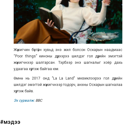
Жүжигчин бүсгүйн хувьд энэ жил болсон Оскарын наадмаас
“Poor things” киноны дүрээрээ шилдэг гол дүрийн эмэгтэй
жүжигчнээр шалгарсан. Тэрбээр энэ шагналыг хоёр дахь
удаагаа хүртэж байгаа юм.
Өмнө нь 2017 онд "La La Land" мюзиклээрээ гол дүрийн
шилдэг эмэгтэй жүжигчнээр тодорч, анхны Оскарын шагналаа
хүртэж байв.
Эх сурвалж:
ВВС
#мэдээ