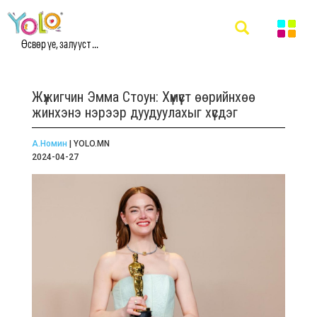
Өсвөр үе, залууст ...
Жүжигчин Эмма Стоун: Хүмүүст өөрийнхөө
жинхэнэ нэрээр дуудуулахыг хүсдэг
А.Номин
| YOLO.MN
2024-04-27