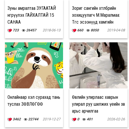
Зуны амралтаа ЗУГААТАЙ
Зориг сангийн хөтөлбөрийн
өнгөрүүлэх ГАЙХАЛТАЙ 15
зохицуулагч М.Маралмаа:
САНАА
Төгс эсээнүүд хамгийн
энгийн байдаг
723
26457
2018-06-13
660
8050
2019-04-08
Онлайнаар хэл сурахад тань
Өвлийн улирлаас хаврын
туслах ЗӨВЛӨГӨӨ
улирал руу шилжих үеийн зөв
арьс арчилгаа
3462
22744
2019-12-27
0
401
2026-02-26