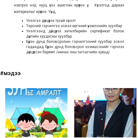
нэвтрэх нэр, нууц үгээ ашиглан ирүүлнэ үү. Хүсэлтэд дараах
материалыг ирүүлнэ. Үүнд,
Үнэлгээ дүйцүүлэх тухай хүсэлт
Төрсний гэрчилгээ эсвэл иргэний үнэмлэхийн хуулбар
Үнэлгээнд дүйцүүлэх хөтөлбөрийн сертификат болон
дүнгийн хуудасны хуулбар
Бүрэн дунд боловсролын гэрчилгээний хуулбар эсвэл
гадаадад бүрэн дунд боловсрол эзэмшсэнийг гэрчлэх
дүйцүүлсэн баримт /өмнөх оны төгсөгчийн хувьд/
#мэдээ