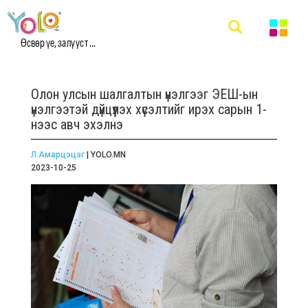
Өсвөр үе, залууст ...
Олон улсын шалгалтын үнэлгээг ЭЕШ-ын
үнэлгээтэй дүйцүүлэх хүсэлтийг ирэх сарын 1-
нээс авч эхэлнэ
Л.Амарцэцэг
| YOLO.MN
2023-10-25