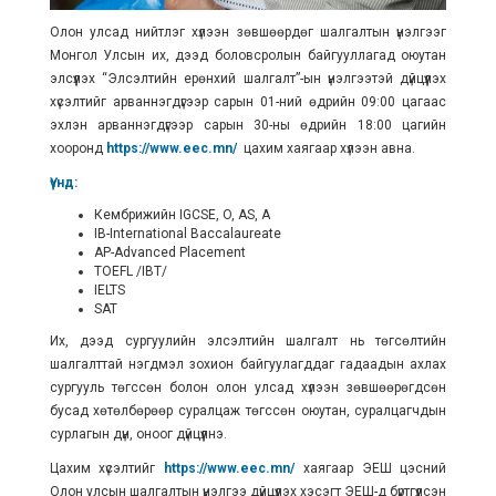
Олон улсад нийтлэг хүлээн зөвшөөрдөг шалгалтын үнэлгээг
Монгол Улсын их, дээд боловсролын байгууллагад оюутан
элсүүлэх “Элсэлтийн ерөнхий шалгалт”-ын үнэлгээтэй дүйцүүлэх
хүсэлтийг арваннэгдүгээр сарын 01-ний өдрийн 09:00 цагаас
эхлэн арваннэгдүгээр сарын 30-ны өдрийн 18:00 цагийн
хооронд
https://www.eec.mn/
цахим хаягаар хүлээн авна.
Үүнд:
Кембрижийн IGCSE, O, AS, A
IB-International Baccalaureate
AP-Advanced Placement
TOEFL /IBT/
IELTS
SAT
Их, дээд сургуулийн элсэлтийн шалгалт нь төгсөлтийн
шалгалттай нэгдмэл зохион байгуулагддаг гадаадын ахлах
сургууль төгссөн болон олон улсад хүлээн зөвшөөрөгдсөн
бусад хөтөлбөрөөр суралцаж төгссөн оюутан, суралцагчдын
сурлагын дүн, оноог дүйцүүлнэ.
Цахим хүсэлтийг
https://www.eec.mn/
хаягаар ЭЕШ цэсний
Олон улсын шалгалтын үнэлгээ дүйцүүлэх хэсэгт ЭЕШ-д бүртгүүлсэн