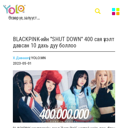
Өсвөр үе, залууст ...
BLACKPINK-ийн "SHUT DOWN" 400 сая үзэлт
давсан 10 дахь дуу боллоо
Х.Даваахүү
| YOLO.MN
2023-05-01