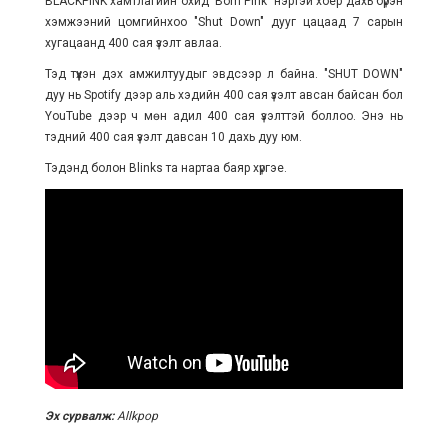
BLACKPINK хамтлагийн охид 'Born Pink' нэртэй хоёр дахь бүрэн
хэмжээний цомгийнхоо "Shut Down" дууг цацаад 7 сарын
хугацаанд 400 сая үзэлт авлаа.
Тэд түүхэн дэх амжилтуудыг эвдсээр л байна. "SHUT DOWN"
дуу нь Spotify дээр аль хэдийн 400 сая үзэлт авсан байсан бол
YouTube дээр ч мөн адил 400 сая үзэлттэй боллоо. Энэ нь
тэдний 400 сая үзэлт давсан 10 дахь дуу юм.
Тэдэнд болон Blinks та нартаа баяр хүргэе.
Эх сурвалж:
Allkpop