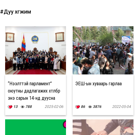
#Дуу хөгжим
“Нээлттэй парламент”
ЭЕШ-ын хуваарь гарлаа
оюутны дадлагажих хөтөлбөр
энэ сарын 14-нд дуусна
13
788
2025-02-06
86
3876
2022-05-04